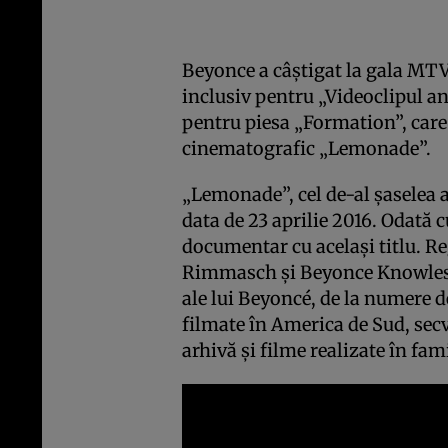
Beyonce a câştigat la gala MT
inclusiv pentru „Videoclipul an
pentru piesa „Formation”, care
cinematografic „Lemonade”.
„Lemonade”, cel de-al şaselea a
data de 23 aprilie 2016. Odată c
documentar cu acelaşi titlu. R
Rimmasch şi Beyonce Knowles,
ale lui Beyoncé, de la numere d
filmate în America de Sud, sec
arhivă şi filme realizate în fami