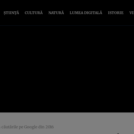
ȘTIINȚĂ
CULTURĂ
NATURĂ
LUMEA DIGITALĂ
ISTORIE
V
 căutările pe Google din 2016