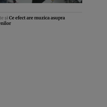
te şi
Ce efect are muzica asupra
nilor