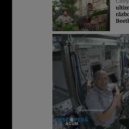
Citeş
ultim
războ
Beet