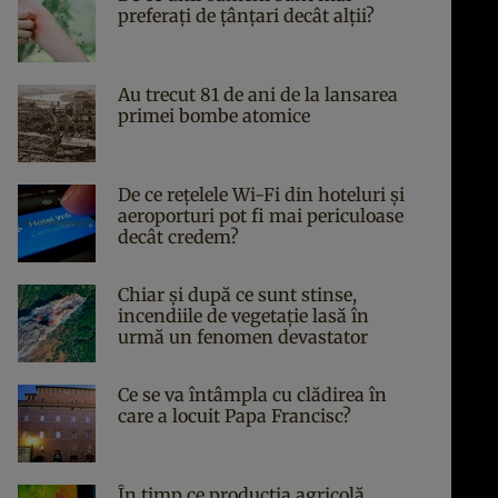
preferați de țânțari decât alții?
Au trecut 81 de ani de la lansarea
primei bombe atomice
De ce rețelele Wi-Fi din hoteluri și
aeroporturi pot fi mai periculoase
decât credem?
Chiar și după ce sunt stinse,
incendiile de vegetație lasă în
urmă un fenomen devastator
Ce se va întâmpla cu clădirea în
care a locuit Papa Francisc?
În timp ce producția agricolă