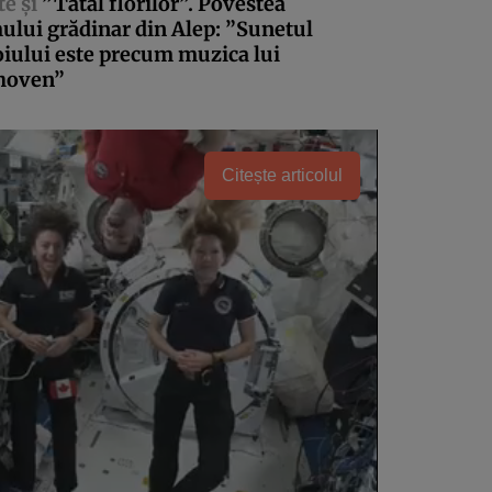
te şi
”Tatăl florilor”. Povestea
ului grădinar din Alep: ”Sunetul
iului este precum muzica lui
hoven”
Citește articolul