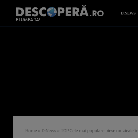
D:NEWS
Home
»
D:News
»
TOP Cele mai populare piese muzicale în