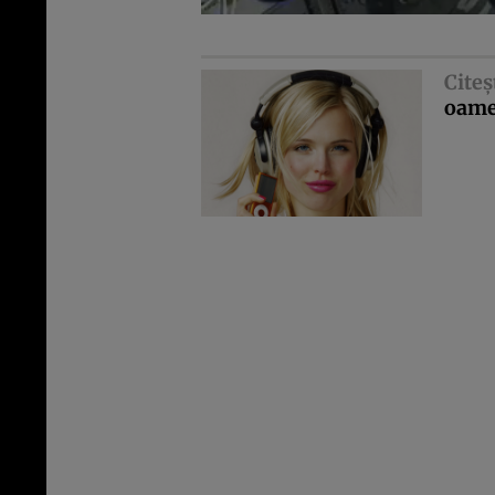
Citeş
oame