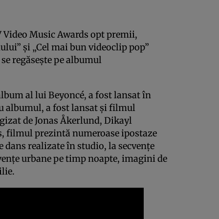
V Video Music Awards opt premii,
ului” şi „Cel mai bun videoclip pop”
 se regăseşte pe albumul
lbum al lui Beyoncé, a fost lansat în
u albumul, a fost lansat şi filmul
egizat de Jonas Åkerlund, Dikayl
 filmul prezintă numeroase ipostaze
e dans realizate în studio, la secvenţe
venţe urbane pe timp noapte, imagini de
lie.