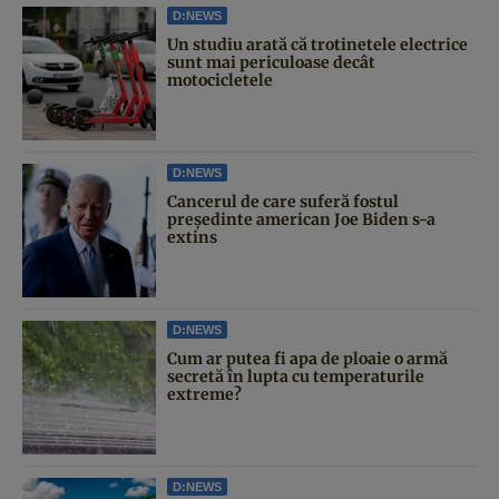
D:NEWS
Un studiu arată că trotinetele electrice
sunt mai periculoase decât
motocicletele
D:NEWS
Cancerul de care suferă fostul
președinte american Joe Biden s-a
extins
D:NEWS
Cum ar putea fi apa de ploaie o armă
secretă în lupta cu temperaturile
extreme?
D:NEWS