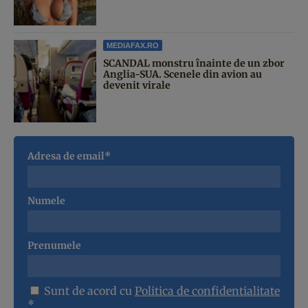
MEDIAFAX.RO
SCANDAL monstru înainte de un zbor
Anglia-SUA. Scenele din avion au
devenit virale
Adresa de email*
Numele
Prenumele
Sunt de acord cu
Politica de confidentialitate
*