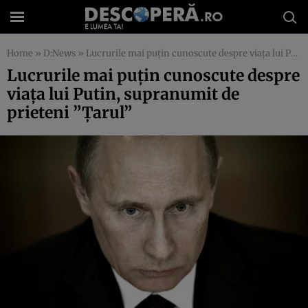
Home
»
D:News
»
Lucrurile mai puţin cunoscute despre viaţa lui Putin, supranumit de prieteni ”Ţarul”
Lucrurile mai puţin cunoscute despre
viaţa lui Putin, supranumit de
prieteni ”Ţarul”