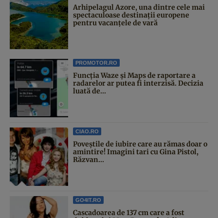
Arhipelagul Azore, una dintre cele mai
spectaculoase destinații europene
pentru vacanțele de vară
PROMOTOR.RO
Funcția Waze și Maps de raportare a
radarelor ar putea fi interzisă. Decizia
luată de...
CIAO.RO
Poveştile de iubire care au rămas doar o
amintire! Imagini tari cu Gina Pistol,
Răzvan...
GO4IT.RO
Cascadoarea de 137 cm care a fost