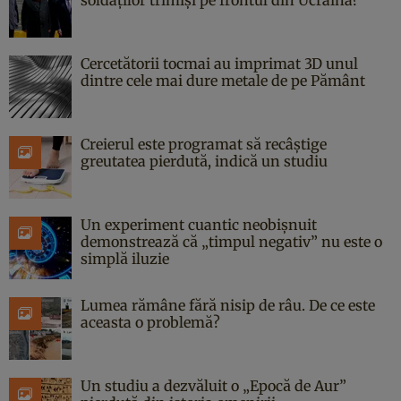
soldaților trimiși pe frontul din Ucraina?
Cercetătorii tocmai au imprimat 3D unul
dintre cele mai dure metale de pe Pământ
Creierul este programat să recâștige
greutatea pierdută, indică un studiu
Un experiment cuantic neobișnuit
demonstrează că „timpul negativ” nu este o
simplă iluzie
Lumea rămâne fără nisip de râu. De ce este
aceasta o problemă?
Un studiu a dezvăluit o „Epocă de Aur”