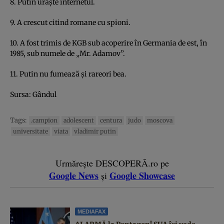
8. Putin urăşte internetul.
9. A crescut citind romane cu spioni.
10. A fost trimis de KGB sub acoperire în Germania de est, în
1985, sub numele de „Mr. Adamov”.
11. Putin nu fumează şi rareori bea.
Sursa:
Gândul
Tags:
.campion
adolescent
centura
judo
moscova
universitate
viata
vladimir putin
Urmărește DESCOPERĂ.ro pe
Google News
Google Showcase
și
MEDIAFAX