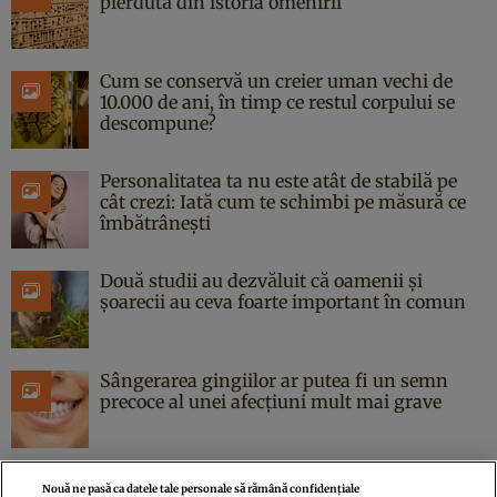
pierdută din istoria omenirii
Cum se conservă un creier uman vechi de
10.000 de ani, în timp ce restul corpului se
descompune?
Personalitatea ta nu este atât de stabilă pe
cât crezi: Iată cum te schimbi pe măsură ce
îmbătrânești
Două studii au dezvăluit că oamenii și
șoarecii au ceva foarte important în comun
Sângerarea gingiilor ar putea fi un semn
precoce al unei afecțiuni mult mai grave
Nouă ne pasă ca datele tale personale să rămână confidențiale