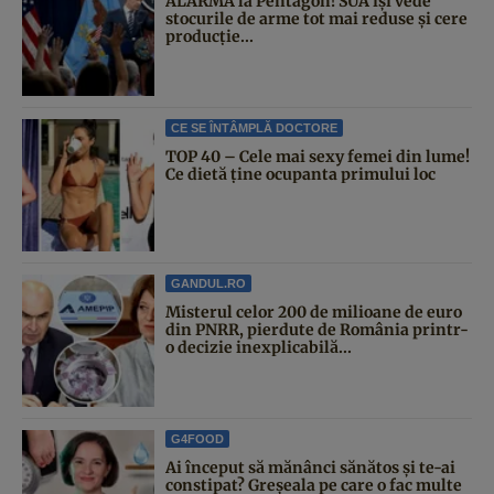
ALARMĂ la Pentagon! SUA își vede
stocurile de arme tot mai reduse și cere
producție...
CE SE ÎNTÂMPLĂ DOCTORE
TOP 40 – Cele mai sexy femei din lume!
Ce dietă ține ocupanta primului loc
GANDUL.RO
Misterul celor 200 de milioane de euro
din PNRR, pierdute de România printr-
o decizie inexplicabilă...
G4FOOD
Ai început să mănânci sănătos și te-ai
constipat? Greșeala pe care o fac multe