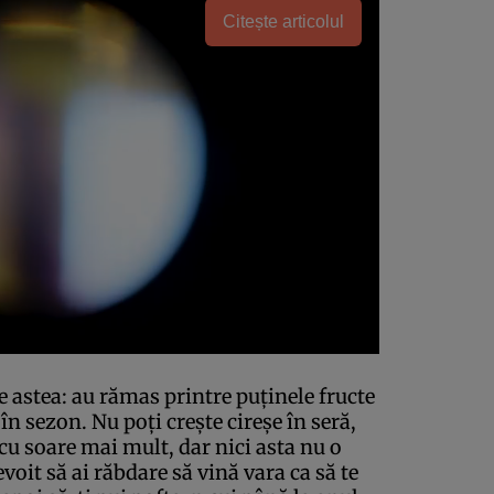
Citește articolul
e astea: au rămas printre puţinele fructe
n sezon. Nu poţi creşte cireşe în seră,
 cu soare mai mult, dar nici asta nu o
evoit să ai răbdare să vină vara ca să te