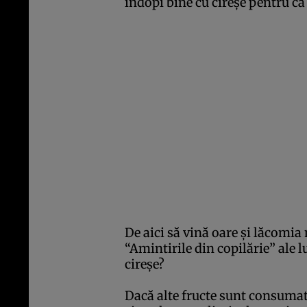
îndopi bine cu cireşe pentru ca 
De aici să vină oare şi lăcomia 
“Amintirile din copilărie” ale
cireşe?
Dacă alte fructe sunt consumat