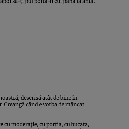
apoi să-ţi pui pofta-n cui până la anul.
noastră, descrisă atât de bine în
 lui Creangă când e vorba de mâncat
e cu moderaţie, cu porţia, cu bucata,