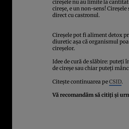
cireşele nu au limite la canti
cireşe, e un non-sens! Cireşele
direct cu castronul.
Cireşele pot fi aliment detox pri
diuretic aşa că organismul po
cireşelor.
Idee de cură de slăbire: puteţi
de cireşe sau chiar puteţi mânc
Citeşte continuarea pe
CSID
.
Vă recomandăm să citiţi şi urm