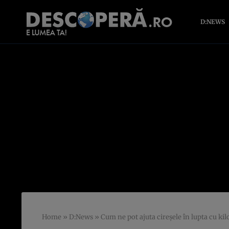
D:NEWS
Home
»
D:News
»
Cum ne pot ajuta cireşele în lupta cu ki