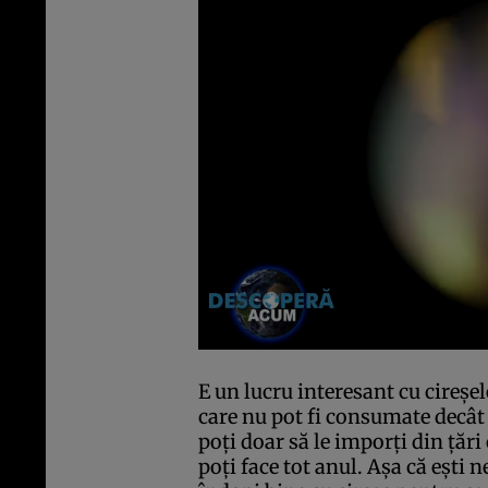
E un lucru interesant cu cireşel
care nu pot fi consumate decât î
poţi doar să le imporţi din ţări
poţi face tot anul. Aşa că eşti n