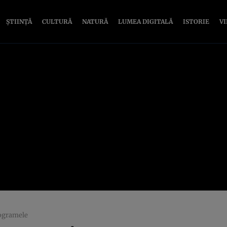
ȘTIINȚĂ
CULTURĂ
NATURĂ
LUMEA DIGITALĂ
ISTORIE
V
logramele