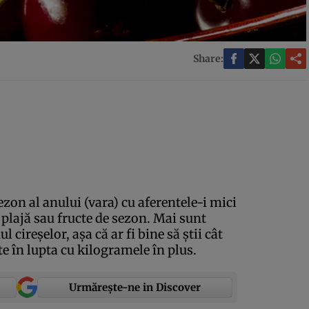
Share:
ezon al anului (vara) cu aferentele-i mici
 plajă sau fructe de sezon. Mai sunt
l cireşelor, aşa că ar fi bine să ştii cât
te în lupta cu kilogramele în plus.
Urmărește-ne in Discover