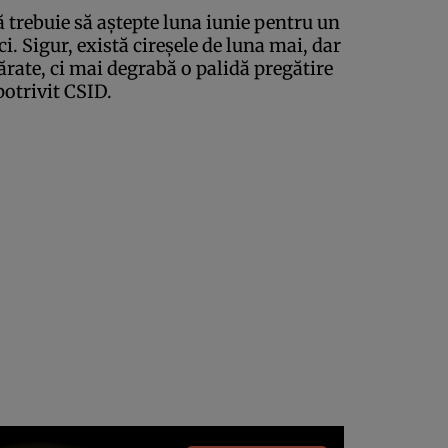
ă trebuie să aştepte luna iunie pentru un
i. Sigur, există cireşele de luna mai, dar
ărate, ci mai degrabă o palidă pregătire
potrivit
CSID
.