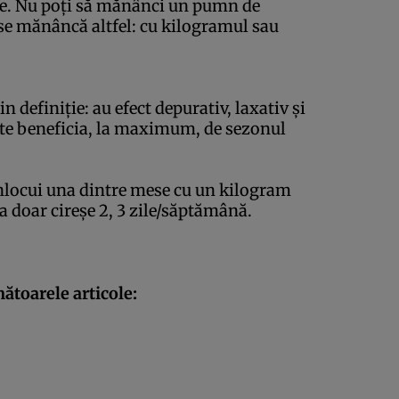
tate. Nu poţi să mănânci un pumn de
 se mănâncă altfel: cu kilogramul sau
n definiţie: au efect depurativ, laxativ şi
ate beneficia, la maximum, de sezonul
 înlocui una dintre mese cu un kilogram
a doar cireşe 2, 3 zile/săptămână.
ătoarele articole: