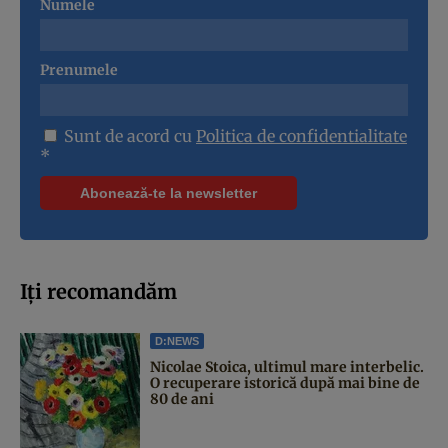
Numele
Prenumele
Sunt de acord cu
Politica de confidentialitate
*
Iți recomandăm
D:NEWS
Nicolae Stoica, ultimul mare interbelic.
O recuperare istorică după mai bine de
80 de ani