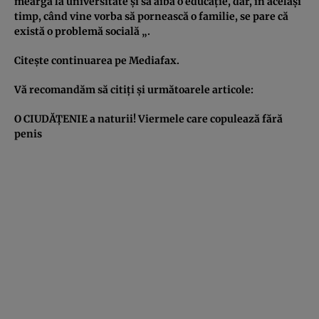
meargă la universitate şi să aibă o educaţie, dar, în acelaşi
timp, când vine vorba să pornească o familie, se pare că
există o problemă socială „.
Citeşte continuarea pe
Mediafax
.
Vă recomandăm să citiţi şi următoarele articole:
O CIUDĂŢENIE a naturii! Viermele care copulează fără
penis