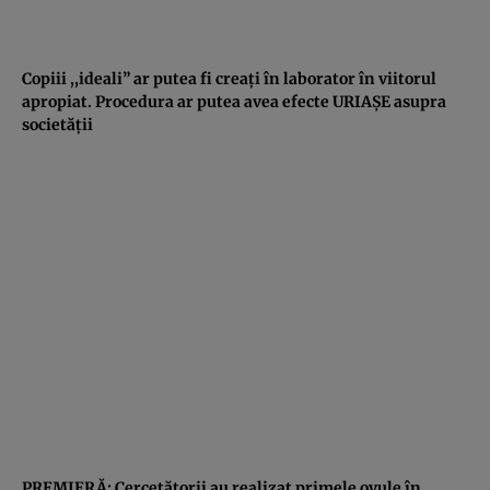
Copiii ,,ideali” ar putea fi creaţi în laborator în viitorul
apropiat. Procedura ar putea avea efecte URIAŞE asupra
societăţii
PREMIERĂ: Cercetătorii au realizat primele ovule în