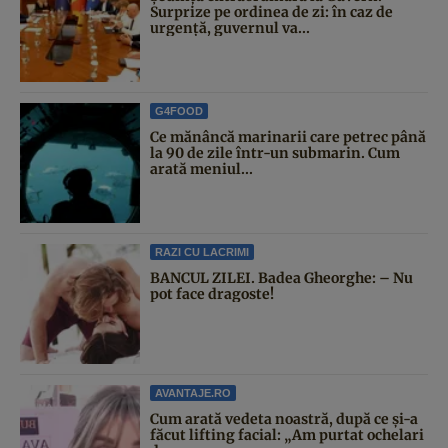
Surprize pe ordinea de zi: în caz de
urgență, guvernul va...
G4FOOD
Ce mănâncă marinarii care petrec până
la 90 de zile într-un submarin. Cum
arată meniul...
RAZI CU LACRIMI
BANCUL ZILEI. Badea Gheorghe: – Nu
pot face dragoste!
AVANTAJE.RO
Cum arată vedeta noastră, după ce și-a
făcut lifting facial: „Am purtat ochelari