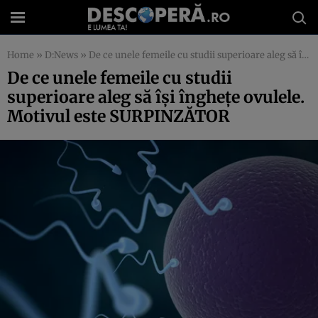
Home
»
D:News
»
De ce unele femeile cu studii superioare aleg să îşi îngheţe ovulele. Motivul este SURPINZĂTOR
De ce unele femeile cu studii
superioare aleg să îşi îngheţe ovulele.
Motivul este SURPINZĂTOR