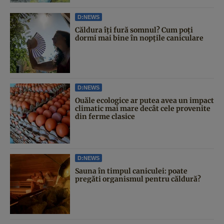
D:NEWS
Căldura îți fură somnul? Cum poți
dormi mai bine în nopțile caniculare
D:NEWS
Ouăle ecologice ar putea avea un impact
climatic mai mare decât cele provenite
din ferme clasice
D:NEWS
Sauna în timpul caniculei: poate
pregăti organismul pentru căldură?