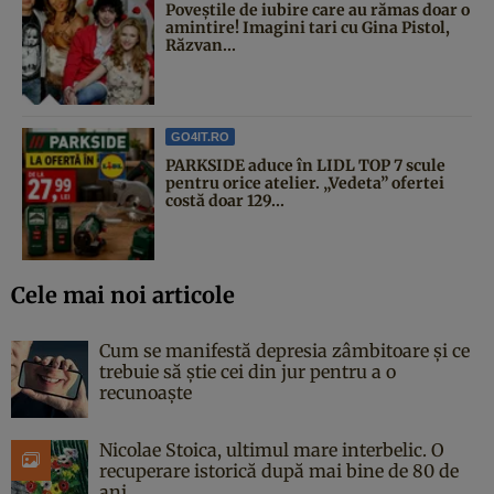
Poveştile de iubire care au rămas doar o
amintire! Imagini tari cu Gina Pistol,
Răzvan...
GO4IT.RO
PARKSIDE aduce în LIDL TOP 7 scule
pentru orice atelier. „Vedeta” ofertei
costă doar 129...
Cele mai noi articole
Cum se manifestă depresia zâmbitoare și ce
trebuie să știe cei din jur pentru a o
recunoaște
Nicolae Stoica, ultimul mare interbelic. O
recuperare istorică după mai bine de 80 de
ani