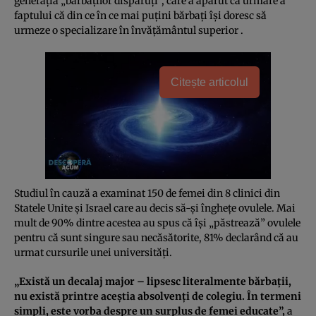
generaţia „bărbaţilor dispăruţi”, care a apărut ca urmare a
faptului că din ce în ce mai puţini bărbaţi îşi doresc să
urmeze o specializare în învăţământul superior .
Citește articolul
Studiul în cauză a examinat 150 de femei din 8 clinici din
Statele Unite şi Israel care au decis să-şi îngheţe ovulele. Mai
mult de 90% dintre acestea au spus că îşi „păstrează” ovulele
pentru că sunt singure sau necăsătorite, 81% declarând că au
urmat cursurile unei universităţi.
„Există un decalaj major – lipsesc literalmente bărbaţii,
nu există printre aceştia absolvenţi de colegiu. În termeni
simpli, este vorba despre un surplus de femei educate”,
a