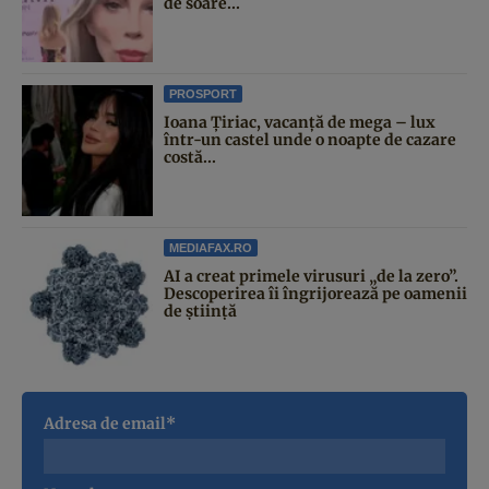
de soare...
PROSPORT
Ioana Țiriac, vacanță de mega – lux
într-un castel unde o noapte de cazare
costă...
MEDIAFAX.RO
AI a creat primele virusuri „de la zero”.
Descoperirea îi îngrijorează pe oamenii
de știință
Adresa de email*