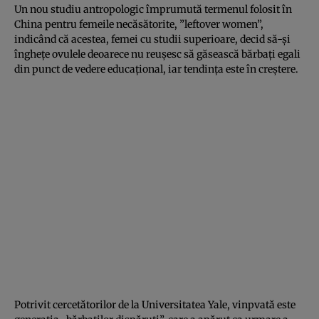
Un nou studiu antropologic împrumută termenul folosit în
China pentru femeile necăsătorite, ”leftover women”,
indicând că acestea, femei cu studii superioare, decid să-şi
îngheţe ovulele deoarece nu reuşesc să găsească bărbaţi egali
din punct de vedere educaţional, iar tendinţa este în creştere.
Potrivit cercetătorilor de la Universitatea Yale, vinpvată este