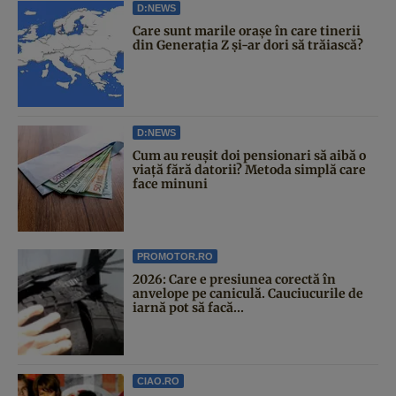
D:NEWS
Care sunt marile orașe în care tinerii
din Generația Z și-ar dori să trăiască?
D:NEWS
Cum au reușit doi pensionari să aibă o
viață fără datorii? Metoda simplă care
face minuni
PROMOTOR.RO
2026: Care e presiunea corectă în
anvelope pe caniculă. Cauciucurile de
iarnă pot să facă...
CIAO.RO