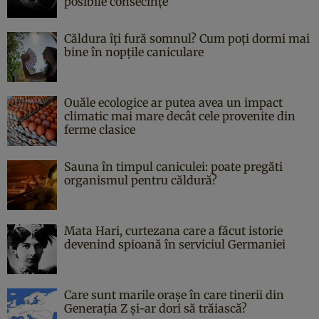
posibile consecințe
Căldura îți fură somnul? Cum poți dormi mai
bine în nopțile caniculare
Ouăle ecologice ar putea avea un impact
climatic mai mare decât cele provenite din
ferme clasice
Sauna în timpul caniculei: poate pregăti
organismul pentru căldură?
Mata Hari, curtezana care a făcut istorie
devenind spioană în serviciul Germaniei
Care sunt marile orașe în care tinerii din
Generația Z și-ar dori să trăiască?