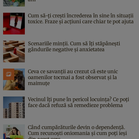
Cum să-ți crești încrederea în sine în situații
toxice. Fraze și acțiuni care chiar te pot ajuta
Scenariile minții. Cum să îți stăpânești
gândurile negative și anxietatea
Ceva ce savanții au crezut că este unic
oamenilor tocmai a fost observat și la
maimuțe
Vecinul îți pune în pericol locuința? Ce poți
face dacă refuză să remedieze problema
Când cumpărăturile devin o dependență.
Cum recunoști oniomania și cum poți ieși
din acest cerc