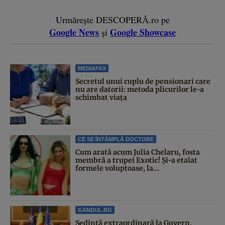
Urmărește DESCOPERĂ.ro pe
Google News
Google Showcase
și
MEDIAFAX
Secretul unui cuplu de pensionari care
nu are datorii: metoda plicurilor le-a
schimbat viața
CE SE ÎNTÂMPLĂ DOCTORE
Cum arată acum Julia Chelaru, fosta
membră a trupei Exotic! Și-a etalat
formele voluptoase, la...
GANDUL.RO
Şedinţă extraordinară la Guvern.