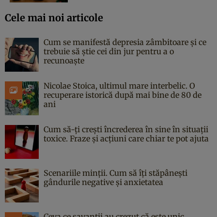
Cele mai noi articole
Cum se manifestă depresia zâmbitoare și ce
trebuie să știe cei din jur pentru a o
recunoaște
Nicolae Stoica, ultimul mare interbelic. O
recuperare istorică după mai bine de 80 de
ani
Cum să-ți crești încrederea în sine în situații
toxice. Fraze și acțiuni care chiar te pot ajuta
Scenariile minții. Cum să îți stăpânești
gândurile negative și anxietatea
Ceva ce savanții au crezut că este unic