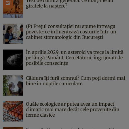
Test de cultură generală. Ce înălțime au
girafele la naștere?
(P) Prețul consultației nu spune întreaga
poveste: ce influențează costurile într-un
cabinet stomatologic din București
În aprilie 2029, un asteroid va trece la limită
pe lângă Pământ. Cercetătorii, îngrijorați de
posibile consecințe
Căldura îți fură somnul? Cum poți dormi mai
bine în nopțile caniculare
Ouăle ecologice ar putea avea un impact
climatic mai mare decât cele provenite din
ferme clasice