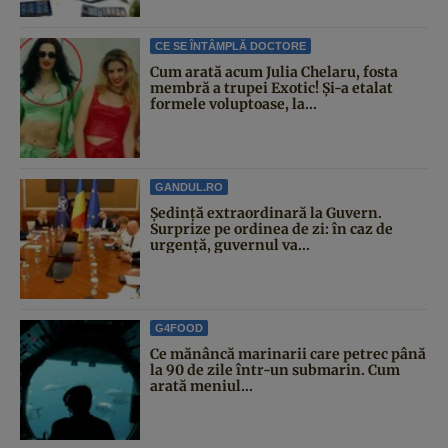
CE SE ÎNTÂMPLĂ DOCTORE
Cum arată acum Julia Chelaru, fosta
membră a trupei Exotic! Și-a etalat
formele voluptoase, la...
GANDUL.RO
Şedinţă extraordinară la Guvern.
Surprize pe ordinea de zi: în caz de
urgență, guvernul va...
G4FOOD
Ce mănâncă marinarii care petrec până
la 90 de zile într-un submarin. Cum
arată meniul...