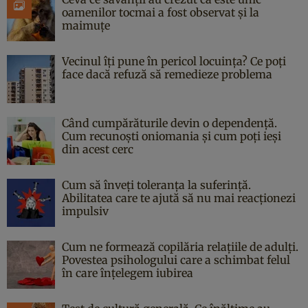
oamenilor tocmai a fost observat și la
maimuțe
Vecinul îți pune în pericol locuința? Ce poți
face dacă refuză să remedieze problema
Când cumpărăturile devin o dependență.
Cum recunoști oniomania și cum poți ieși
din acest cerc
Cum să înveți toleranța la suferință.
Abilitatea care te ajută să nu mai reacționezi
impulsiv
Cum ne formează copilăria relațiile de adulți.
Povestea psihologului care a schimbat felul
în care înțelegem iubirea