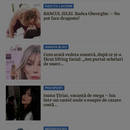
RAZI CU LACRIMI
BANCUL ZILEI. Badea Gheorghe: – Nu
pot face dragoste!
AVANTAJE.RO
Cum arată vedeta noastră, după ce și-a
făcut lifting facial: „Am purtat ochelari
de soare...
PROSPORT
Ioana Țiriac, vacanță de mega – lux
într-un castel unde o noapte de cazare
costă...
MEDIAFAX.RO