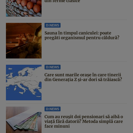
din ferme clasice
D:NEWS
Sauna în timpul caniculei: poate
pregăti organismul pentru căldură?
D:NEWS
Care sunt marile orașe în care tinerii
din Generația Z și-ar dori să trăiască?
D:NEWS
Cum au reușit doi pensionari să aibă o
viață fără datorii? Metoda simplă care
face minuni