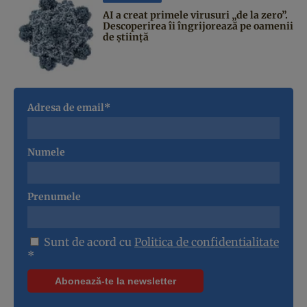
AI a creat primele virusuri „de la zero”.
Descoperirea îi îngrijorează pe oamenii
de știință
Adresa de email*
Numele
Prenumele
Sunt de acord cu
Politica de confidentialitate
*