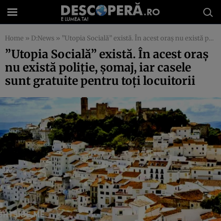
Home
»
D:News
»
”Utopia Socială” există. În acest oraş nu există poliţie, şomaj, iar casele sunt gratuite pentru toţi locuitorii
”Utopia Socială” există. În acest oraş
nu există poliţie, şomaj, iar casele
sunt gratuite pentru toţi locuitorii