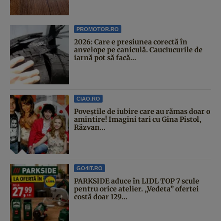
PROMOTOR.RO
2026: Care e presiunea corectă în
anvelope pe caniculă. Cauciucurile de
iarnă pot să facă...
CIAO.RO
Poveştile de iubire care au rămas doar o
amintire! Imagini tari cu Gina Pistol,
Răzvan...
GO4IT.RO
PARKSIDE aduce în LIDL TOP 7 scule
pentru orice atelier. „Vedeta” ofertei
costă doar 129...