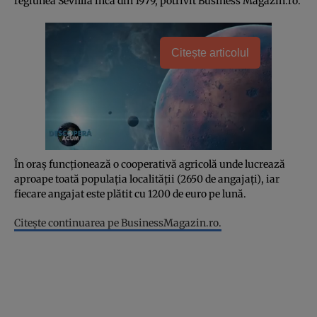
regiunea Sevillia încă din 1979, potrivit Business Magazin.ro.
Citește articolul
În oraş funcţionează o cooperativă agricolă unde lucrează
aproape toată populaţia localităţii (2650 de angajaţi), iar
fiecare angajat este plătit cu 1200 de euro pe lună.
Citeşte continuarea pe BusinessMagazin.ro.