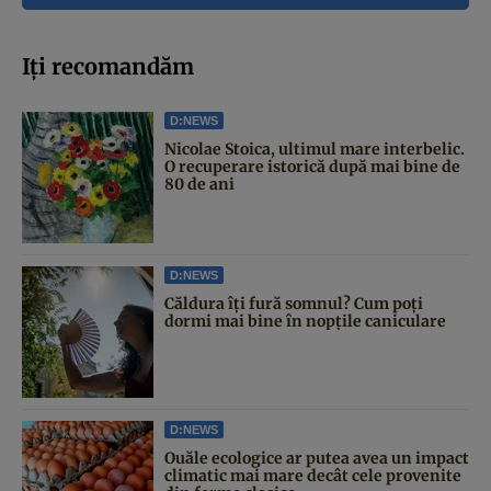
Iți recomandăm
D:NEWS
Nicolae Stoica, ultimul mare interbelic.
O recuperare istorică după mai bine de
80 de ani
D:NEWS
Căldura îți fură somnul? Cum poți
dormi mai bine în nopțile caniculare
D:NEWS
Ouăle ecologice ar putea avea un impact
climatic mai mare decât cele provenite