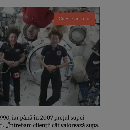
Citește articolul
1990, iar până în 2007 preţul supei
ţi. „Întrebam clienţii cât valorează supa.