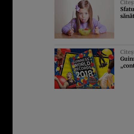
Citeş
Sfatu
sănăt
Citeş
Guin
„con