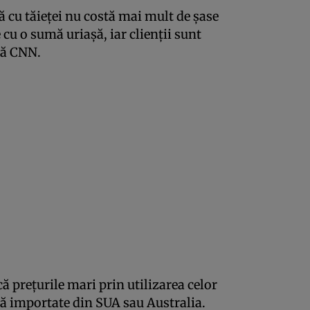
ă cu tăieţei nu costă mai mult de şase
 cu o sumă uriaşă, iar clienţii sunt
ză CNN.
ă preţurile mari prin utilizarea celor
tă importate din SUA sau Australia.