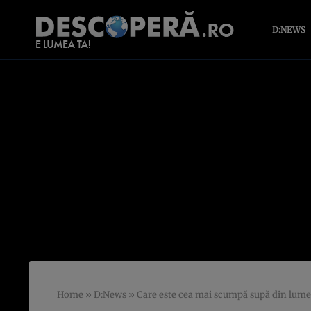
D:NEWS
Home
»
D:News
»
Care este cea mai scumpă supă din lume 