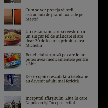
Cum se vor proteja viitorii
astronauți de praful toxic de pe
Marte?
Un restaurant care servește doar
un singur fel de mâncare și are
doar 20 de locuri a primit o stea
Michelin
Beneficiul surpriză pe care le-ar
putea avea medicamentele pentru
slăbit
De ce copiii crescuți fără telefoane
au devenit adulți mai fericiți?
Începutul sfârşitului: Ziua în care
Napoleon îşi începea exilul