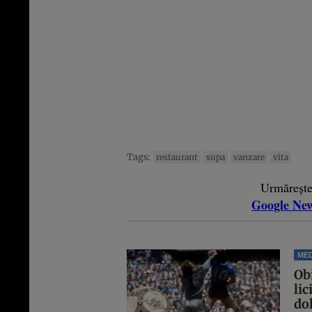
Tags:
restaurant
supa
vanzare
vita
Urmăreșt
Google Ne
MED
Ob
lic
dol