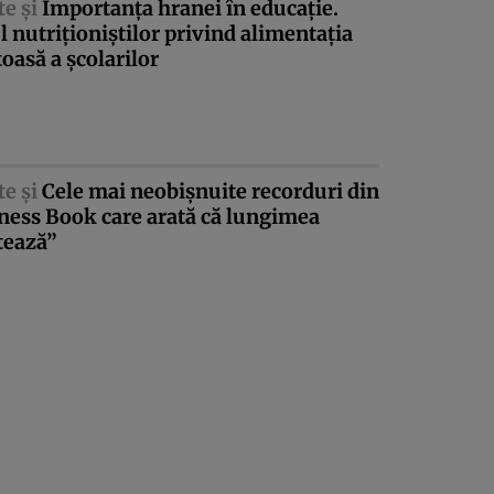
te şi
Importanţa hranei în educaţie.
l nutriţioniştilor privind alimentaţia
oasă a şcolarilor
te şi
Cele mai neobişnuite recorduri din
ness Book care arată că lungimea
tează”