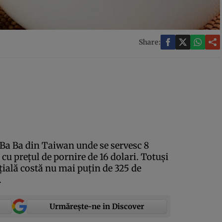
Share:
 Ba Ba din Taiwan unde se servesc 8
, cu preţul de pornire de 16 dolari. Totuşi
nţială costă nu mai puţin de 325 de
.
Urmărește-ne in Discover