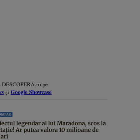
e DESCOPERĂ.ro pe
ws
Google Showcase
și
IAFAX
iectul legendar al lui Maradona, scos la
itație! Ar putea valora 10 milioane de
ari