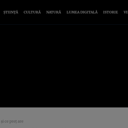
ȘTIINȚĂ
CULTURĂ
NATURĂ
LUMEA DIGITALĂ
ISTORIE
V
şi ce preţ are