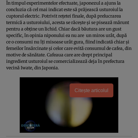
În timpul experimentelor efectuate, japonezul a ajuns la
concluzia că cel mai indicat este să prăjească usturoiul la
cuptorul electric. Potrivit reţetei finale, după prelucrarea
termică a usturoiului, acesta se răceşte şi se pisează mărunt
pentru a obţine un lichid. Chiar dacă băutura are un gust
specific, în opinia niponului ea nu are un miros urât, după
ce o consumi nu îţi misoase urât gura, fiind indicată chiar şi
femeilor însărcinate şi celor care evită consumul de cafea, din
motive de sănătate. Cafeaua care are drept principal
ingredient usturoiul se comercializează deja în prefectura
vecină Iwate, din Japonia.
Citește articolul