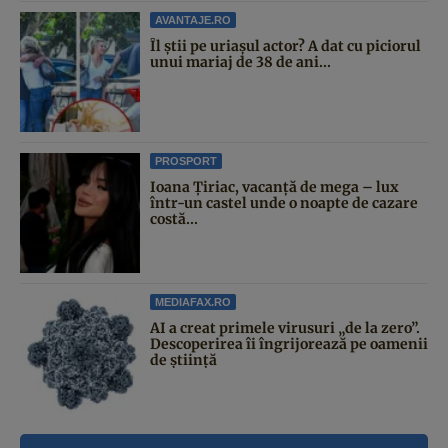
AVANTAJE.RO
Îl știi pe uriașul actor? A dat cu piciorul
unui mariaj de 38 de ani...
PROSPORT
Ioana Țiriac, vacanță de mega – lux
într-un castel unde o noapte de cazare
costă...
MEDIAFAX.RO
AI a creat primele virusuri „de la zero”.
Descoperirea îi îngrijorează pe oamenii
de știință