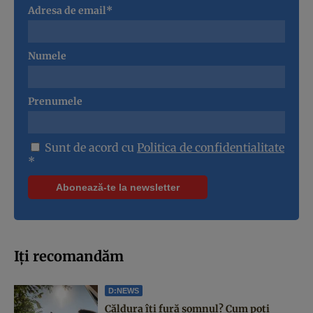
Adresa de email*
Numele
Prenumele
Sunt de acord cu
Politica de confidentialitate
*
Iți recomandăm
D:NEWS
Căldura îți fură somnul? Cum poți