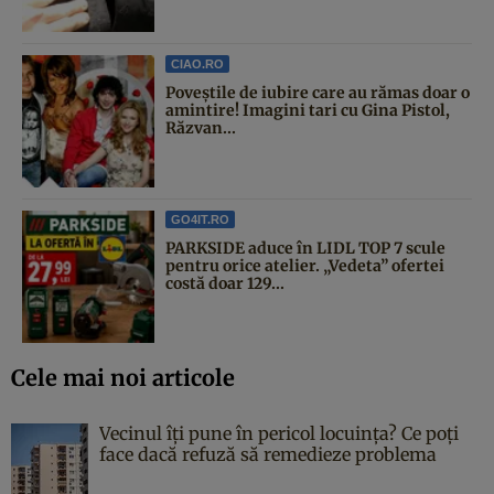
CIAO.RO
Poveştile de iubire care au rămas doar o
amintire! Imagini tari cu Gina Pistol,
Răzvan...
GO4IT.RO
PARKSIDE aduce în LIDL TOP 7 scule
pentru orice atelier. „Vedeta” ofertei
costă doar 129...
Cele mai noi articole
Vecinul îți pune în pericol locuința? Ce poți
face dacă refuză să remedieze problema