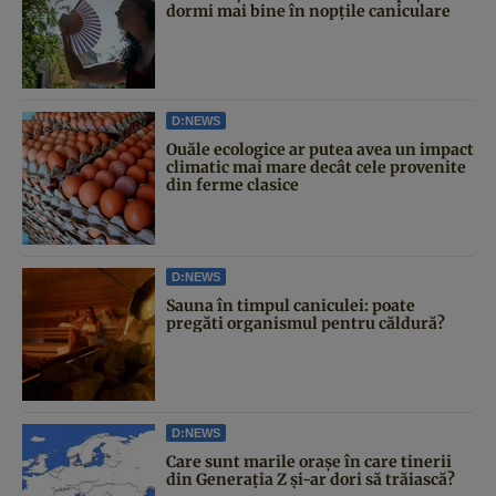
dormi mai bine în nopțile caniculare
D:NEWS
Ouăle ecologice ar putea avea un impact
climatic mai mare decât cele provenite
din ferme clasice
D:NEWS
Sauna în timpul caniculei: poate
pregăti organismul pentru căldură?
D:NEWS
Care sunt marile orașe în care tinerii
din Generația Z și-ar dori să trăiască?