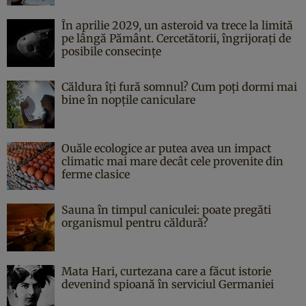
În aprilie 2029, un asteroid va trece la limită
pe lângă Pământ. Cercetătorii, îngrijorați de
posibile consecințe
Căldura îți fură somnul? Cum poți dormi mai
bine în nopțile caniculare
Ouăle ecologice ar putea avea un impact
climatic mai mare decât cele provenite din
ferme clasice
Sauna în timpul caniculei: poate pregăti
organismul pentru căldură?
Mata Hari, curtezana care a făcut istorie
devenind spioană în serviciul Germaniei