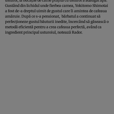
usturoi, la bucăţile de carne prăjită cu usturoi a adăugat apă.
Gustând din lichidul unde fierbea carnea, Yokitomo Shimotai
a fost de-a dreptul uimit de gustul care îi amintea de cafeaua
amăruie. După ce s-a pensionat, bărbatul a continuat să
perfecţioneze gustul băuturii inedite, încercând să găsească o
metodă eficientă pentru a crea cafeaua perfectă, având ca
ingredient principal usturoiul, notează Rador.