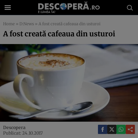
Home
»
D:News
»
A fost creată cafeaua din usturoi
A fost creată cafeaua din usturoi
Descopera
Publicat: 24.10.2017