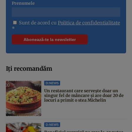
Prenumele
Sunt de acord cu
Politica de confidentialitate
*
Iți recomandăm
D:NEWS
Un restaurant care servește doar un
singur fel de mâncare și are doar 20 de
locuri a primit o stea Michelin
D:NEWS