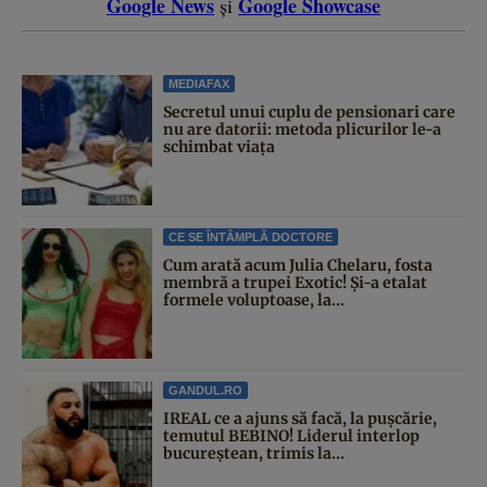
Google News
Google Showcase
și
MEDIAFAX
Secretul unui cuplu de pensionari care
nu are datorii: metoda plicurilor le-a
schimbat viața
CE SE ÎNTÂMPLĂ DOCTORE
Cum arată acum Julia Chelaru, fosta
membră a trupei Exotic! Și-a etalat
formele voluptoase, la...
GANDUL.RO
IREAL ce a ajuns să facă, la pușcărie,
temutul BEBINO! Liderul interlop
bucureștean, trimis la...