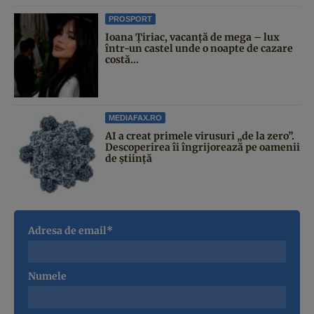
PROSPORT
Ioana Țiriac, vacanță de mega – lux
într-un castel unde o noapte de cazare
costă...
MEDIAFAX.RO
AI a creat primele virusuri „de la zero”.
Descoperirea îi îngrijorează pe oamenii
de știință
Adresa de email*
Numele