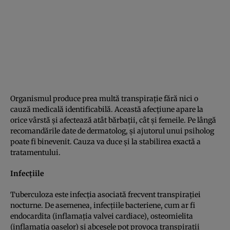
Organismul produce prea multă transpiraţie fără nici o
cauză medicală identificabilă. Această afecţiune apare la
orice vârstă şi afectează atât bărbaţii, cât şi femeile. Pe lângă
recomandările date de dermatolog, şi ajutorul unui psiholog
poate fi binevenit. Cauza va duce şi la stabilirea exactă a
tratamentului.
Infecţiile
Tuberculoza este infecţia asociată frecvent transpiraţiei
nocturne. De asemenea, infecţiile bacteriene, cum ar fi
endocardita (inflamaţia valvei cardiace), osteomielita
(inflamaţia oaselor) şi abcesele pot provoca transpiraţii