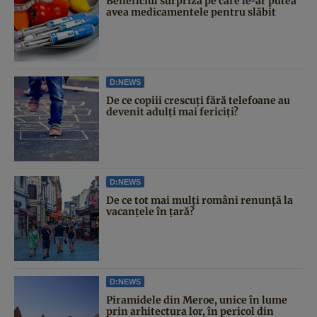
Beneficiul surpriză pe care le-ar putea
avea medicamentele pentru slăbit
D:NEWS
De ce copiii crescuți fără telefoane au
devenit adulți mai fericiți?
D:NEWS
De ce tot mai mulți români renunță la
vacanțele în țară?
D:NEWS
Piramidele din Meroe, unice în lume
prin arhitectura lor, în pericol din