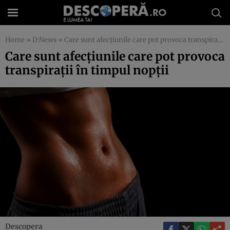
Home
»
D:News
»
Care sunt afecţiunile care pot provoca transpiraţii în timpul nopţii
Care sunt afecţiunile care pot provoca
transpiraţii în timpul nopţii
Descopera