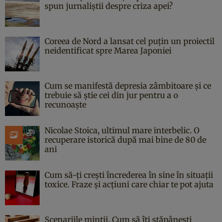
spun jurnaliștii despre criza apei?
Coreea de Nord a lansat cel puțin un proiectil
neidentificat spre Marea Japoniei
Cum se manifestă depresia zâmbitoare și ce
trebuie să știe cei din jur pentru a o
recunoaște
Nicolae Stoica, ultimul mare interbelic. O
recuperare istorică după mai bine de 80 de
ani
Cum să-ți crești încrederea în sine în situații
toxice. Fraze și acțiuni care chiar te pot ajuta
Scenariile minții. Cum să îți stăpânești