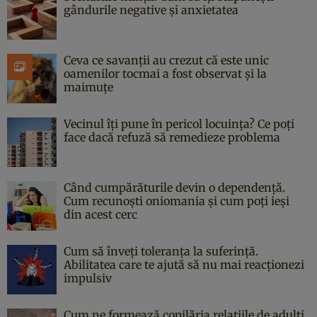
gândurile negative și anxietatea
Ceva ce savanții au crezut că este unic
oamenilor tocmai a fost observat și la
maimuțe
Vecinul îți pune în pericol locuința? Ce poți
face dacă refuză să remedieze problema
Când cumpărăturile devin o dependență.
Cum recunoști oniomania și cum poți ieși
din acest cerc
Cum să înveți toleranța la suferință.
Abilitatea care te ajută să nu mai reacționezi
impulsiv
Cum ne formează copilăria relațiile de adulți.