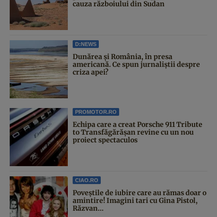
cauza războiului din Sudan
D:NEWS
Dunărea și România, în presa
americană. Ce spun jurnaliștii despre
criza apei?
PROMOTOR.RO
Echipa care a creat Porsche 911 Tribute
to Transfăgărășan revine cu un nou
proiect spectaculos
CIAO.RO
Poveştile de iubire care au rămas doar o
amintire! Imagini tari cu Gina Pistol,
Răzvan...