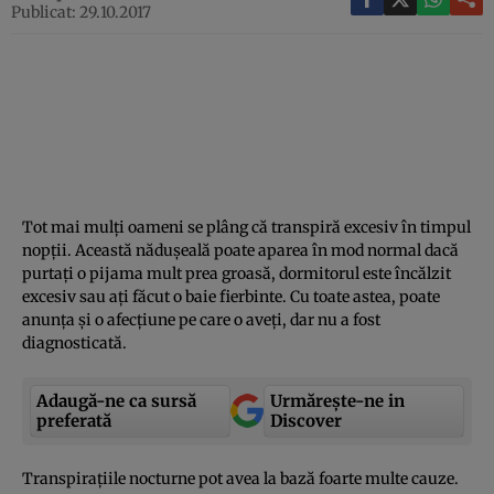
Publicat: 29.10.2017
Tot mai mulţi oameni se plâng că transpiră excesiv în timpul
nopţii. Această năduşeală poate aparea în mod normal dacă
purtaţi o pijama mult prea groasă, dormitorul este încălzit
excesiv sau aţi făcut o baie fierbinte. Cu toate astea, poate
anunţa şi o afecţiune pe care o aveţi, dar nu a fost
diagnosticată.
Adaugă-ne ca sursă
Urmărește-ne in
preferată
Discover
Transpiraţiile nocturne pot avea la bază foarte multe cauze.