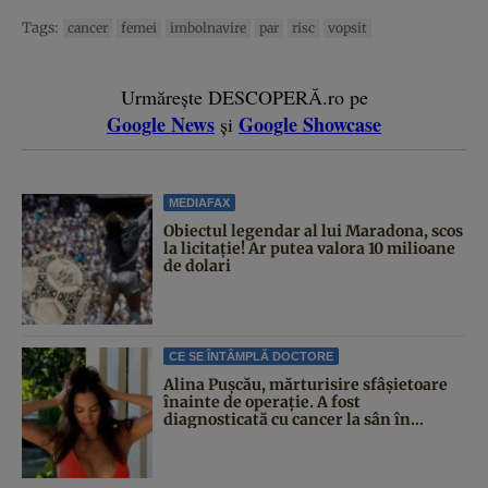
Tags:
cancer
femei
imbolnavire
par
risc
vopsit
Urmărește DESCOPERĂ.ro pe
Google News
Google Showcase
și
MEDIAFAX
Obiectul legendar al lui Maradona, scos
la licitație! Ar putea valora 10 milioane
de dolari
CE SE ÎNTÂMPLĂ DOCTORE
Alina Pușcău, mărturisire sfâșietoare
înainte de operație. A fost
diagnosticată cu cancer la sân în...