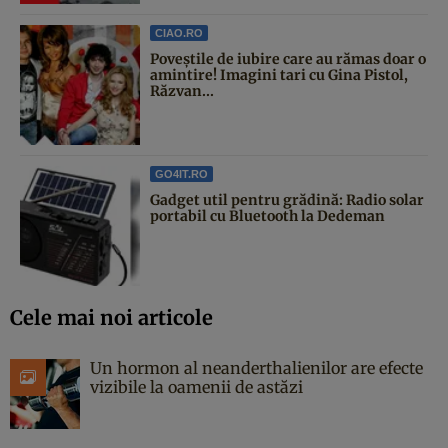
CIAO.RO
Poveştile de iubire care au rămas doar o
amintire! Imagini tari cu Gina Pistol,
Răzvan...
GO4IT.RO
Gadget util pentru grădină: Radio solar
portabil cu Bluetooth la Dedeman
Cele mai noi articole
Un hormon al neanderthalienilor are efecte
vizibile la oamenii de astăzi