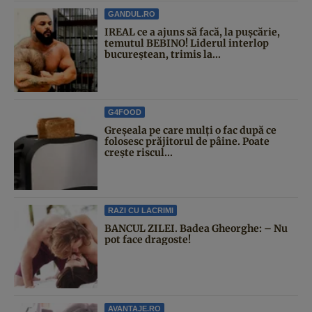
GANDUL.RO
IREAL ce a ajuns să facă, la pușcărie,
temutul BEBINO! Liderul interlop
bucureștean, trimis la...
G4FOOD
Greșeala pe care mulți o fac după ce
folosesc prăjitorul de pâine. Poate
crește riscul...
RAZI CU LACRIMI
BANCUL ZILEI. Badea Gheorghe: – Nu
pot face dragoste!
AVANTAJE.RO