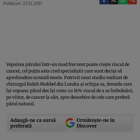
Publicat: 27.11.2017
Vopsirea părului într-un mod frecvent poate creşte riscul de
cancer, cel puţin asta cred specialiştii care sunt decişi să
aprofundeze această teorie. Potrivit unui studiu realizat de
chirurgul Kefah Mokbel din Londra şi echipa sa, femeile care
îşi vopsesc părul des îşi cresc cu 14% riscul de a se îmbolnăvi,
pe viitor, de cancer la sân, spre deosebire de cele care preferă
părul natural.
Adaugă-ne ca sursă
Urmărește-ne in
preferată
Discover