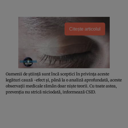
Citește articolul
Oamenii de ştiinţă sunt încă sceptici în privinţa aceste
legături cauză -efect şi, până la o analiză aprofundată, aceste
observaţii medicale rămân doar nişte teorii. Cu toate astea,
prevenţia nu strică niciodată, informează
CSID
.