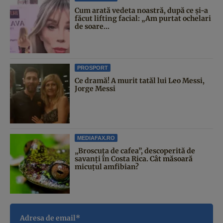
Cum arată vedeta noastră, după ce și-a
făcut lifting facial: „Am purtat ochelari
de soare...
PROSPORT
Ce dramă! A murit tatăl lui Leo Messi,
Jorge Messi
MEDIAFAX.RO
„Broscuța de cafea”, descoperită de
savanți în Costa Rica. Cât măsoară
micuțul amfibian?
Adresa de email*