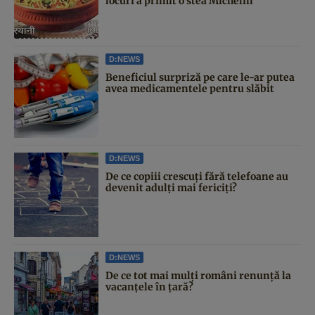
locuri a primit o stea Michelin
D:NEWS
Beneficiul surpriză pe care le-ar putea
avea medicamentele pentru slăbit
D:NEWS
De ce copiii crescuți fără telefoane au
devenit adulți mai fericiți?
D:NEWS
De ce tot mai mulți români renunță la
vacanțele în țară?