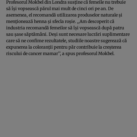
Profesorul Mokbel din Londra susţine că femeile nu trebuie
să îşi vopsească părul mai mult de cinci ori pe an. De
asemenea, el recomandă utilizarea produselor naturale şi
menţionează henna şi sfecla roşie. ,,Am descoperit că
industria recomandă femeilor să îşi vopsească după patru
sau şase săptămâni. Deşi sunt necesare lucrări suplimentare
care să ne confime rezultatele, studiile noastre sugerează că
expunerea la coloranţii pentru păr contribuie la creşterea
riscului de cancer mamar’’, a spus profesorul Mokbel.