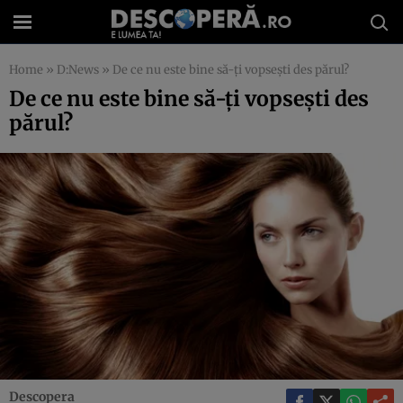
Home
»
D:News
»
De ce nu este bine să-ţi vopseşti des părul?
De ce nu este bine să-ţi vopseşti des
părul?
Descopera