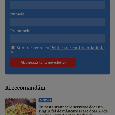
Numele
Prenumele
Sunt de acord cu
Politica de confidentialitate
*
Iți recomandăm
D:NEWS
Un restaurant care servește doar un
singur fel de mâncare și are doar 20 de