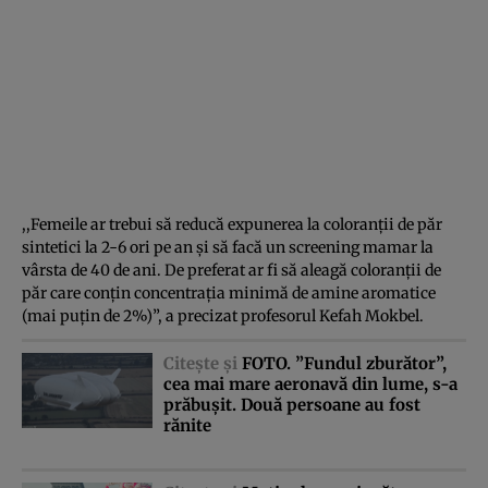
,,Femeile ar trebui să reducă expunerea la coloranţii de păr
sintetici la 2-6 ori pe an şi să facă un screening mamar la
vârsta de 40 de ani. De preferat ar fi să aleagă coloranţii de
păr care conţin concentraţia minimă de amine aromatice
(mai puţin de 2%)”, a precizat profesorul Kefah Mokbel.
Citeşte şi
FOTO. ”Fundul zburător”,
cea mai mare aeronavă din lume, s-a
prăbuşit. Două persoane au fost
rănite