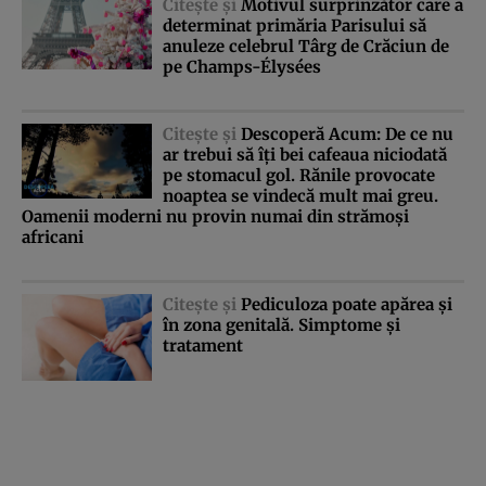
Citeşte şi
Motivul surprinzător care a
determinat primăria Parisului să
anuleze celebrul Târg de Crăciun de
pe Champs-Élysées
Citeşte şi
Descoperă Acum: De ce nu
ar trebui să îţi bei cafeaua niciodată
pe stomacul gol. Rănile provocate
noaptea se vindecă mult mai greu.
Oamenii moderni nu provin numai din strămoşi
africani
Citeşte şi
Pediculoza poate apărea şi
în zona genitală. Simptome şi
tratament