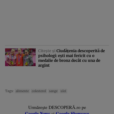
Citeşte şi
Ciudăţenia descoperită de
psihologi: eşti mai fericit cu o
medalie de bronz decât cu una de
argint
Tags:
alimente
colesterol
sange
ulei
Urmărește DESCOPERĂ.ro pe
Google News
Google Showcase
și