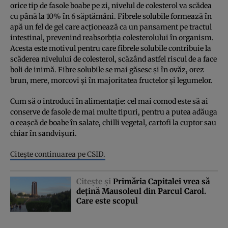
orice tip de fasole boabe pe zi, nivelul de colesterol va scădea
cu până la 10% în 6 săptămâni. Fibrele solubile formează în
apă un fel de gel care acţionează ca un pansament pe tractul
intestinal, prevenind reabsorbţia colesterolului în organism.
Acesta este motivul pentru care fibrele solubile contribuie la
scăderea nivelului de colesterol, scăzând astfel riscul de a face
boli de inimă. Fibre solubile se mai găsesc şi în ovăz, orez
brun, mere, morcovi şi în majoritatea fructelor şi legumelor.
Cum să o introduci în alimentaţie: cel mai comod este să ai
conserve de fasole de mai multe tipuri, pentru a putea adăuga
o ceaşcă de boabe în salate, chilli vegetal, cartofi la cuptor sau
chiar în sandvişuri.
Citeşte continuarea pe CSID.
Citeşte şi
Primăria Capitalei vrea să
deţină Mausoleul din Parcul Carol.
Care este scopul