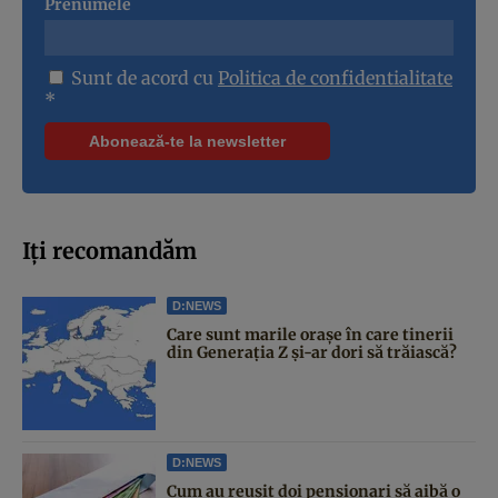
Prenumele
Sunt de acord cu
Politica de confidentialitate
*
Iți recomandăm
D:NEWS
Care sunt marile orașe în care tinerii
din Generația Z și-ar dori să trăiască?
D:NEWS
Cum au reușit doi pensionari să aibă o