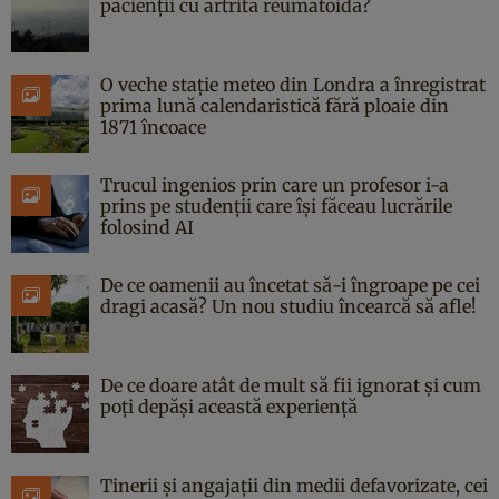
pacienții cu artrită reumatoidă?
O veche stație meteo din Londra a înregistrat
prima lună calendaristică fără ploaie din
1871 încoace
Trucul ingenios prin care un profesor i-a
prins pe studenții care își făceau lucrările
folosind AI
De ce oamenii au încetat să-i îngroape pe cei
dragi acasă? Un nou studiu încearcă să afle!
De ce doare atât de mult să fii ignorat și cum
poți depăși această experiență
Tinerii și angajații din medii defavorizate, cei