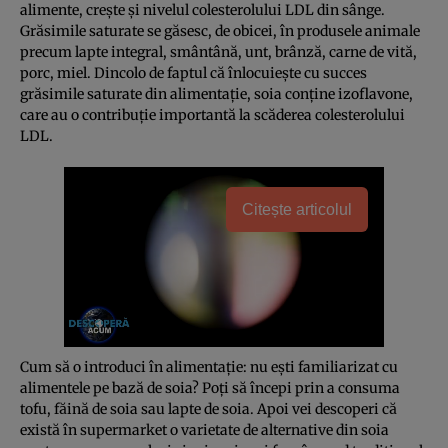
alimente, creşte şi nivelul colesterolului LDL din sânge.
Grăsimile saturate se găsesc, de obicei, în produsele animale
precum lapte integral, smântână, unt, brânză, carne de vită,
porc, miel. Dincolo de faptul că înlocuieşte cu succes
grăsimile saturate din alimentaţie, soia conţine izoflavone,
care au o contribuţie importantă la scăderea colesterolului
LDL.
Citește articolul
Cum să o introduci în alimentaţie: nu eşti familiarizat cu
alimentele pe bază de soia? Poţi să începi prin a consuma
tofu, făină de soia sau lapte de soia. Apoi vei descoperi că
există în supermarket o varietate de alternative din soia