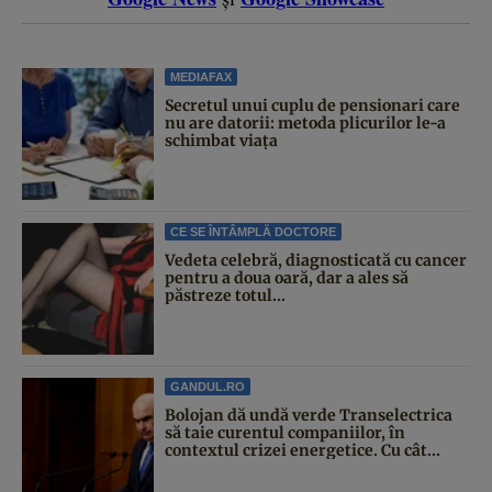
MEDIAFAX
Secretul unui cuplu de pensionari care
nu are datorii: metoda plicurilor le-a
schimbat viața
CE SE ÎNTÂMPLĂ DOCTORE
Vedeta celebră, diagnosticată cu cancer
pentru a doua oară, dar a ales să
păstreze totul...
GANDUL.RO
Bolojan dă undă verde Transelectrica
să taie curentul companiilor, în
contextul crizei energetice. Cu cât...