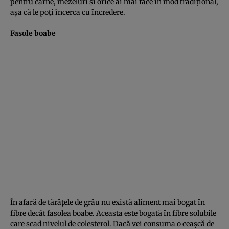
pentru carne, mezeluri şi orice ai mai face în mod tradiţional,
aşa că le poţi încerca cu încredere.
Fasole boabe
În afară de tărâţele de grâu nu există aliment mai bogat în
fibre decât fasolea boabe. Aceasta este bogată în fibre solubile
care scad nivelul de colesterol. Dacă vei consuma o ceaşcă de