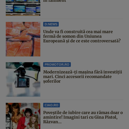
în faliment
D:NEWS
Unde va fi construită cea mai mare
fermă de somon din Uniunea
Europeană și de ce este controversată?
PROMOTOR.RO
Modernizează-ți mașina fără investiții
mari. Cinci accesorii recomandate
șoferilor
CIAO.RO
Poveştile de iubire care au rămas doar o
amintire! Imagini tari cu Gina Pistol,
Răzvan...