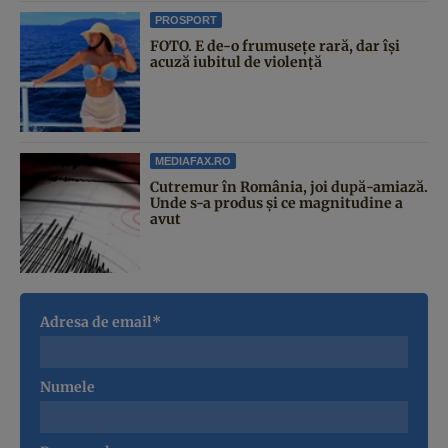
PROSPORT
FOTO. E de-o frumusețe rară, dar își
acuză iubitul de violență
MEDIAFAX.RO
Cutremur în România, joi după-amiază.
Unde s-a produs și ce magnitudine a
avut
Adresa de email*
Numele