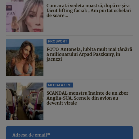
Cum arată vedeta noastră, după ce și-a
făcut lifting facial: „Am purtat ochelari
de soare...
PROSPORT
FOTO. Antonela, iubita mult mai tânără
a milionarului Arpad Paszkany, în
jacuzzi
MEDIAFAX.RO
SCANDAL monstru înainte de un zbor
Anglia-SUA. Scenele din avion au
devenit virale
Adresa de email*