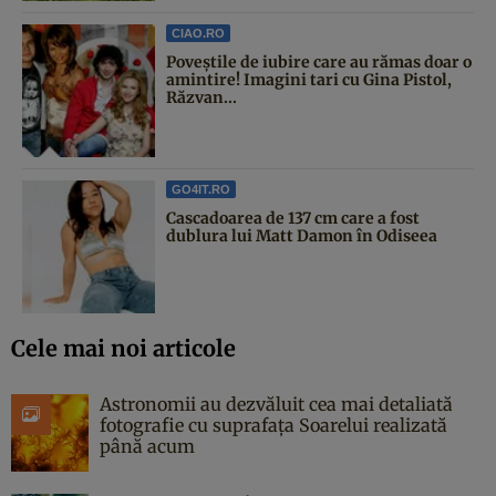
CIAO.RO
Poveştile de iubire care au rămas doar o
amintire! Imagini tari cu Gina Pistol,
Răzvan...
GO4IT.RO
Cascadoarea de 137 cm care a fost
dublura lui Matt Damon în Odiseea
Cele mai noi articole
Astronomii au dezvăluit cea mai detaliată
fotografie cu suprafața Soarelui realizată
până acum