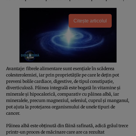
Citește articolul
Avantaje: fibrele alimentare sunt esenţiale în scăderea
colesterolemiei, iar prin proprietăţile pe care le deţin pot
preveni bolile cardiace, digestive, de tipul constipaţie,
diverticuloză. Pâinea integrală este bogată în vitamine şi
minerale şi hipocalorică, comparativ cu pâinea albă, iar
mineralele, precum magneziul, seleniul, cuprul şi manganul,
pot ajuta la protejarea organismului de unele tipuri de
cancer.
Pâinea albă este obţinută din făină rafinată, adică grâul trece
printr-un proces de măcinare care are ca rezultat