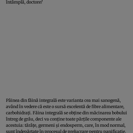
întâmplă, doctore?
Pâinea din făină integrală este varianta cea mai sanogenă,
având în vedere că este o sursă excelentă de fibre alimentare,
carbohidraţi. Făina integrală se obţine din măcinarea bobului
întreg de grâu, deci va conţine toate părţile componente ale
acestuia: tărâţe, germeni şi endosperm, care, în mod normal,
sunt îndepărtate în procesul de prelucrare pentru panificaţie.