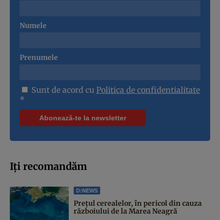
Numele
Prenumele
Sunt de acord cu
Politica de confidentialitate
*
Iți recomandăm
D:NEWS
Prețul cerealelor, în pericol din cauza
războiului de la Marea Neagră