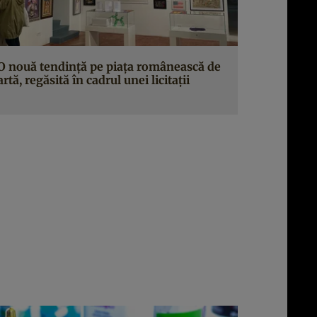
O nouă tendință pe piața românească de
artă, regăsită în cadrul unei licitații