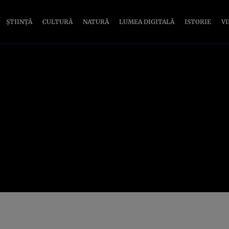
ȘTIINȚĂ
CULTURĂ
NATURĂ
LUMEA DIGITALĂ
ISTORIE
V