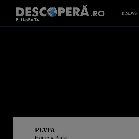
D:NEWS
PIATA
Home
»
Piata