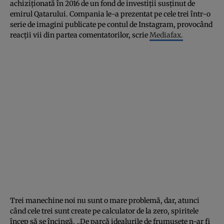
achiziţionată în 2016 de un fond de investiţii susţinut de
emirul Qatarului. Compania le-a prezentat pe cele trei într-o
serie de imagini publicate pe contul de Instagram, provocând
reacţii vii din partea comentatorilor, scrie
Mediafax.
Trei manechine noi nu sunt o mare problemă, dar, atunci
când cele trei sunt create pe calculator de la zero, spiritele
încep să se încingă. „De parcă idealurile de frumuseţe n-ar fi