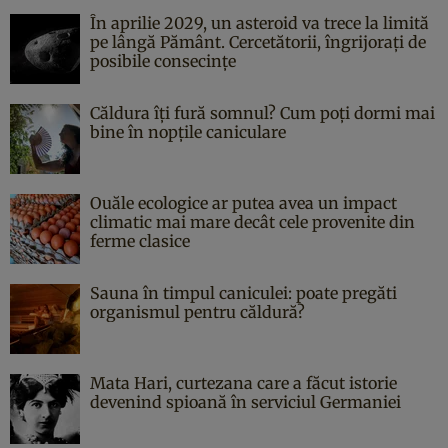
În aprilie 2029, un asteroid va trece la limită
pe lângă Pământ. Cercetătorii, îngrijorați de
posibile consecințe
Căldura îți fură somnul? Cum poți dormi mai
bine în nopțile caniculare
Ouăle ecologice ar putea avea un impact
climatic mai mare decât cele provenite din
ferme clasice
Sauna în timpul caniculei: poate pregăti
organismul pentru căldură?
Mata Hari, curtezana care a făcut istorie
devenind spioană în serviciul Germaniei