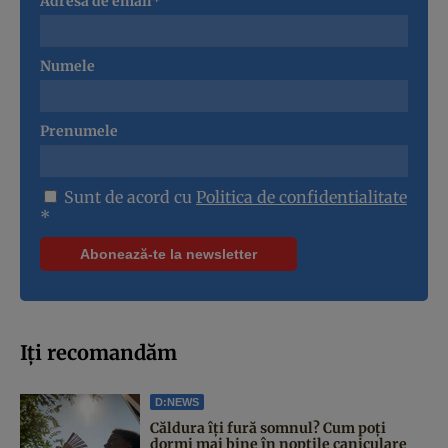
Adresa de email*
Numele
Prenumele
Sunt de acord cu
Politica de confidentialitate
*
Iți recomandăm
D:NEWS
Căldura îți fură somnul? Cum poți
dormi mai bine în nopțile caniculare