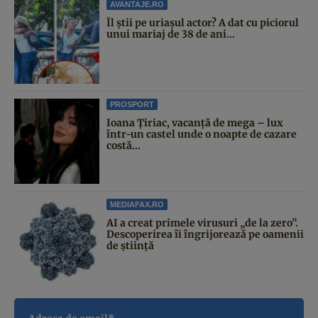
AVANTAJE.RO
Îl știi pe uriașul actor? A dat cu piciorul
unui mariaj de 38 de ani...
PROSPORT
Ioana Țiriac, vacanță de mega – lux
într-un castel unde o noapte de cazare
costă...
MEDIAFAX.RO
AI a creat primele virusuri „de la zero”.
Descoperirea îi îngrijorează pe oamenii
de știință