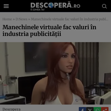
Home
»
D:News
»
Manechinele virtuale fac valuri în industria publicităţii
Manechinele virtuale fac valuri în
industria publicităţii
Descopera