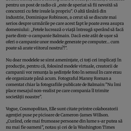
pentru un post de radio că „este de speriat să fii nevoită să
concurezi cu fete ireale la propriu”. O altă tânără din
industrie, Dominique Robinson, a cerut să se discute mai
serios despre urmările pe care acest fapt le poate avea asupra
domeniului: „Fetele lucrează o viaţă întreagă sperând să facă
parte dintr-o campanie Balmain. Dacă este atât de uşor să
oferi o campanie unor modele generate pe computer… cum
poate să arate viitorul nostru?!”.
Nu doar modelele se simt ameninţate, ci toţi cei implicaţi în
producţie, pentru că, folosind modele virtuale, creatorii de
campanii vor renunţa la şedinţele foto în sensul în care erau
ele organizate până acum. Fotograful Manny Roman a
comentat chiar la fotografiile publicate de Balmain:”Nu îmi
place mesajul non-realist pe care compania îl trimite
societăţii noastre”.
Vogue, Cosmopolitan, Elle sunt citate printre colaboratorii
agenţiei puse pe picioare de Cameron-James Willson.
„Curând, cele mai frumoase persoane din lume s-ar putea să
nu mai fie oameni”, notau şi cei de la Washington Times