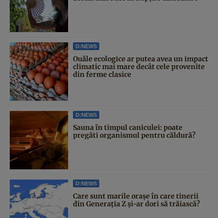
D:NEWS
Ouăle ecologice ar putea avea un impact
climatic mai mare decât cele provenite
din ferme clasice
D:NEWS
Sauna în timpul caniculei: poate
pregăti organismul pentru căldură?
D:NEWS
Care sunt marile orașe în care tinerii
din Generația Z și-ar dori să trăiască?