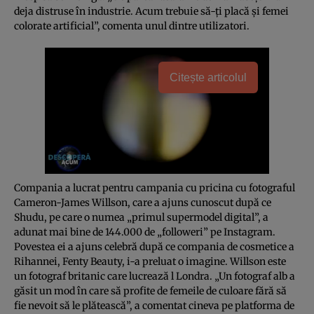
deja distruse în industrie. Acum trebuie să-ţi placă şi femei
colorate artificial”, comenta unul dintre utilizatori.
Citește articolul
Compania a lucrat pentru campania cu pricina cu fotograful
Cameron-James Willson, care a ajuns cunoscut după ce
Shudu, pe care o numea „primul supermodel digital”, a
adunat mai bine de 144.000 de „followeri” pe Instagram.
Povestea ei a ajuns celebră după ce compania de cosmetice a
Rihannei, Fenty Beauty, i-a preluat o imagine. Willson este
un fotograf britanic care lucrează l Londra. „Un fotograf alb a
găsit un mod în care să profite de femeile de culoare fără să
fie nevoit să le plătească”, a comentat cineva pe platforma de