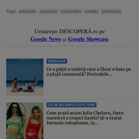
Tags:
activitate
computer
fotomodele
modele
publicitate
Urmărește DESCOPERĂ.ro pe
Google News
Google Showcase
și
MEDIAFAX
Ce a pățit o vedetă care a făcut o baie pe
o plajă cunoscută? Pericolele...
CE SE ÎNTÂMPLĂ DOCTORE
Cum arată acum Julia Chelaru, fosta
membră a trupei Exotic! Și-a etalat
formele voluptoase, la...