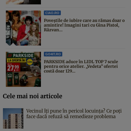
CIAO.RO
Poveştile de iubire care au rămas doar o
amintire! Imagini tari cu Gina Pistol,
Răzvan...
GO4IT.RO
PARKSIDE aduce în LIDL TOP 7 scule
pentru orice atelier. „Vedeta” ofertei
costă doar 129...
Cele mai noi articole
Vecinul îți pune în pericol locuința? Ce poți
face dacă refuză să remedieze problema