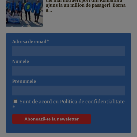
Cel mai nou aeroport din România a
ajuns la un milion de pasageri. Borna
a...
Adresa de email*
Numele
Prenumele
Sunt de acord cu
Politica de confidentialitate
*