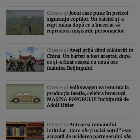
Citeşte şi
Jocul care pune în pericol
siguranţa copiilor. Un băieţel şi-a
rupt mâna după ce a încercat să
reproducă mişcările personajelor
Citeşte şi
Aveţi grijă când călătoriţi în
China. Un bărbat a fost arestat, după
ce şi-a fixat ceasul cu două ore
înaintea Beijingului
Citeşte şi
Volkswagen va renunţa la
producţia Beetle, celebra broscuţă,
MAŞINA POPORULUI închipuită de
Adolf Hitler
Citeşte şi
Autoarea romanului
intitulat „Cum să-ţi ucizi soţul” este
acuzată de uciderea partenerului său