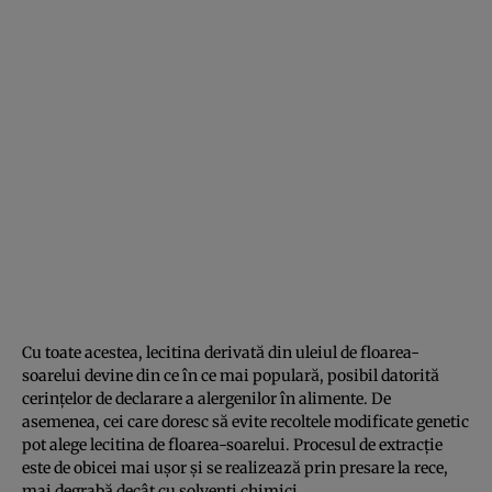
Cu toate acestea, lecitina derivată din uleiul de floarea-
soarelui devine din ce în ce mai populară, posibil datorită
cerinţelor de declarare a alergenilor în alimente. De
asemenea, cei care doresc să evite recoltele modificate genetic
pot alege lecitina de floarea-soarelui. Procesul de extracţie
este de obicei mai uşor şi se realizează prin presare la rece,
mai degrabă decât cu solvenţi chimici.