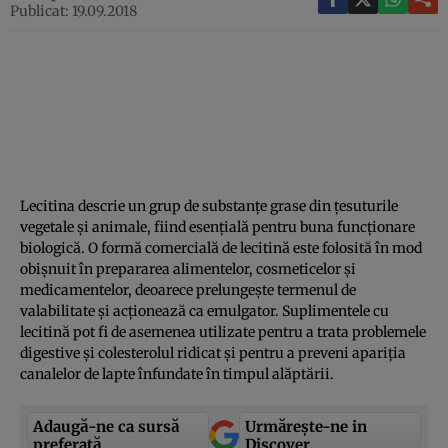
Publicat: 19.09.2018
Lecitina descrie un grup de substanţe grase din ţesuturile
vegetale şi animale, fiind esenţială pentru buna funcţionare
biologică. O formă comercială de lecitină este folosită în mod
obişnuit în prepararea alimentelor, cosmeticelor şi
medicamentelor, deoarece prelungeşte termenul de
valabilitate şi acţionează ca emulgator. Suplimentele cu
lecitină pot fi de asemenea utilizate pentru a trata problemele
digestive şi colesterolul ridicat şi pentru a preveni apariţia
canalelor de lapte înfundate în timpul alăptării.
Adaugă-ne ca sursă
Urmărește-ne in
preferată
Discover