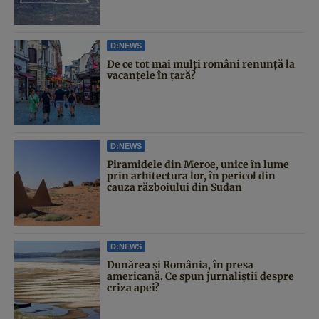
D:NEWS
De ce tot mai mulți români renunță la
vacanțele în țară?
D:NEWS
Piramidele din Meroe, unice în lume
prin arhitectura lor, în pericol din
cauza războiului din Sudan
D:NEWS
Dunărea și România, în presa
americană. Ce spun jurnaliștii despre
criza apei?