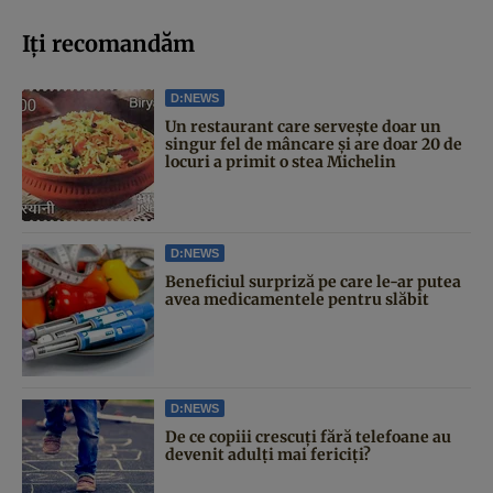
Iți recomandăm
D:NEWS
Un restaurant care servește doar un
singur fel de mâncare și are doar 20 de
locuri a primit o stea Michelin
D:NEWS
Beneficiul surpriză pe care le-ar putea
avea medicamentele pentru slăbit
D:NEWS
De ce copiii crescuți fără telefoane au
devenit adulți mai fericiți?