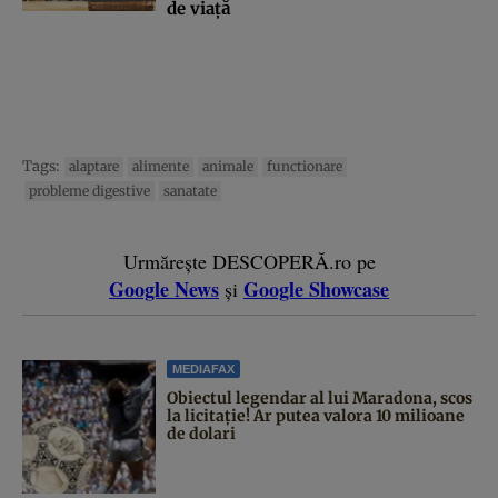
de viaţă
Tags:
alaptare
alimente
animale
functionare
probleme digestive
sanatate
Urmărește DESCOPERĂ.ro pe
Google News
Google Showcase
și
MEDIAFAX
Obiectul legendar al lui Maradona, scos
la licitație! Ar putea valora 10 milioane
de dolari