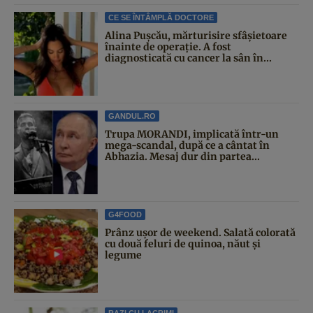
CE SE ÎNTÂMPLĂ DOCTORE
Alina Pușcău, mărturisire sfâșietoare
înainte de operație. A fost
diagnosticată cu cancer la sân în...
GANDUL.RO
Trupa MORANDI, implicată într-un
mega-scandal, după ce a cântat în
Abhazia. Mesaj dur din partea...
G4FOOD
Prânz ușor de weekend. Salată colorată
cu două feluri de quinoa, năut și
legume
RAZI CU LACRIMI