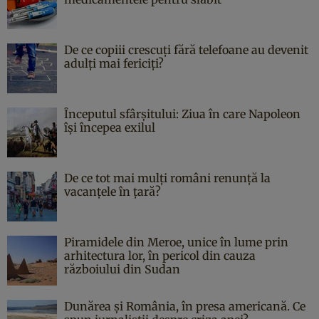
De ce copiii crescuți fără telefoane au devenit
adulți mai fericiți?
Începutul sfârşitului: Ziua în care Napoleon
îşi începea exilul
De ce tot mai mulți români renunță la
vacanțele în țară?
Piramidele din Meroe, unice în lume prin
arhitectura lor, în pericol din cauza
războiului din Sudan
Dunărea și România, în presa americană. Ce