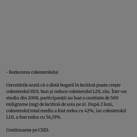
• Reducerea colesterolului
Cercetările arată că o dietă bogată în lecitină poate creşte
colesterolul HDL bun şi reduce colesterolul LDL rău. Într-un
studiu din 2008, participanţii au luat o cantitate de 500
miligrame (mg) de lecitină de soia pe zi. După 2 luni,
colesterolul total mediu a fost redus cu 42%, iar colesterolul
LDL a fost redus cu 56,15%.
Continuarea pe
CSID
.