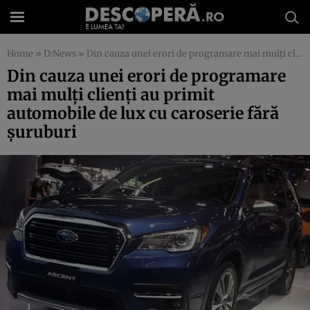
Home
»
D:News
»
Din cauza unei erori de programare mai mulţi clienţi au primit automobile de lux cu caroserie fără şuruburi
Din cauza unei erori de programare
mai mulţi clienţi au primit
automobile de lux cu caroserie fără
şuruburi