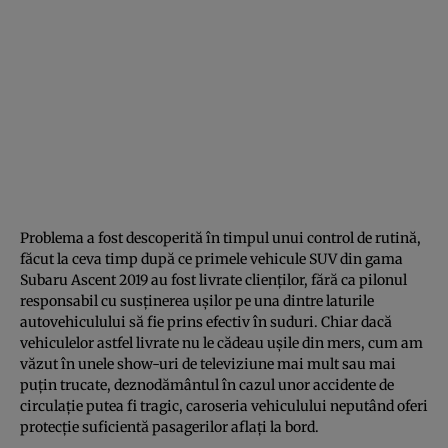
Problema a fost descoperită în timpul unui control de rutină,
făcut la ceva timp după ce primele vehicule SUV din gama
Subaru Ascent 2019 au fost livrate clienţilor, fără ca pilonul
responsabil cu susţinerea uşilor pe una dintre laturile
autovehiculului să fie prins efectiv în suduri. Chiar dacă
vehiculelor astfel livrate nu le cădeau uşile din mers, cum am
văzut în unele show-uri de televiziune mai mult sau mai
puţin trucate, deznodământul în cazul unor accidente de
circulaţie putea fi tragic, caroseria vehiculului neputând oferi
protecţie suficientă pasagerilor aflaţi la bord.