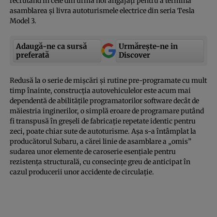
recrutând în cele din urmă noi angajaţi pentru a termina
asamblarea şi livra autoturismele electrice din seria Tesla
Model 3.
Adaugă-ne ca sursă
Urmărește-ne in
preferată
Discover
Redusă la o serie de mişcări şi rutine pre-programate cu mult
timp înainte, construcţia autovehiculelor este acum mai
dependentă de abilităţile programatorilor software decât de
măiestria inginerilor, o simplă eroare de programare putând
fi transpusă în greşeli de fabricaţie repetate identic pentru
zeci, poate chiar sute de autoturisme. Aşa s-a întâmplat la
producătorul Subaru, a cărei linie de asamblare a „omis”
sudarea unor elemente de caroserie esenţiale pentru
rezistenţa structurală, cu consecinţe greu de anticipat în
cazul producerii unor accidente de circulaţie.