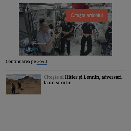
Citește articolul
Continuarea pe
Go4it
.
Citeşte şi
Hitler şi Lennin, adversari
la un scrutin