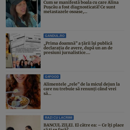
Cum se manifestă boala cu care Alina
Pușcău a fost diagnosticată! Ce sunt
metastazele osoase,...
GANDUL.RO
„Prima doamnă” a țării își publică
declarația de avere, după un an de
presiuni jurnalistice....
G4FOOD
Alimentele „rele” de la micul dejun la
care nu trebuie să renunți când vrei
să...
RAZI CU LACRIMI
BANCUL ZILEI. El către ea: – Ce îți place
să ți se facă?