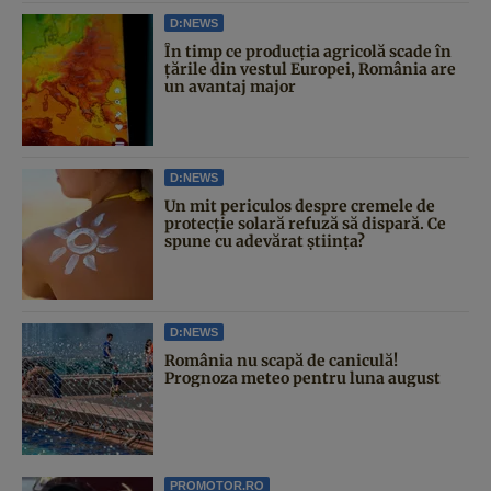
D:NEWS
În timp ce producția agricolă scade în
țările din vestul Europei, România are
un avantaj major
D:NEWS
Un mit periculos despre cremele de
protecție solară refuză să dispară. Ce
spune cu adevărat știința?
D:NEWS
România nu scapă de caniculă!
Prognoza meteo pentru luna august
PROMOTOR.RO