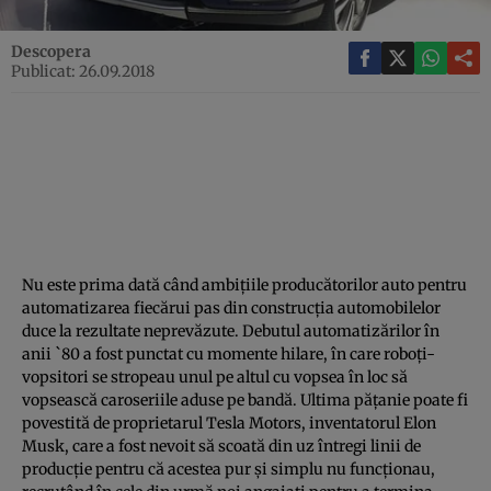
Descopera
Publicat: 26.09.2018
Nu este prima dată când ambiţiile producătorilor auto pentru
automatizarea fiecărui pas din construcţia automobilelor
duce la rezultate neprevăzute. Debutul automatizărilor în
anii `80 a fost punctat cu momente hilare, în care roboţi-
vopsitori se stropeau unul pe altul cu vopsea în loc să
vopsească caroseriile aduse pe bandă. Ultima păţanie poate fi
povestită de proprietarul Tesla Motors, inventatorul Elon
Musk, care a fost nevoit să scoată din uz întregi linii de
producţie pentru că acestea pur şi simplu nu funcţionau,