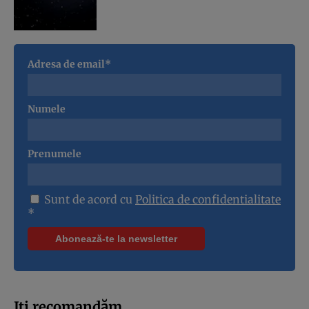
Adresa de email*
Numele
Prenumele
Sunt de acord cu
Politica de confidentialitate
*
Iți recomandăm