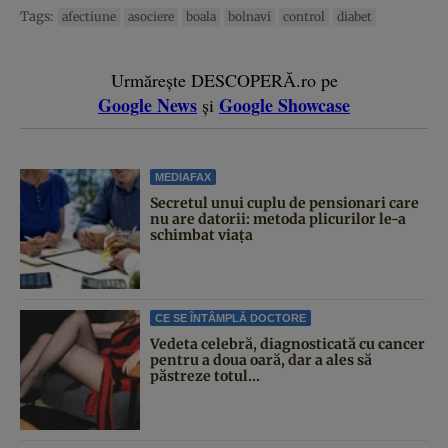
Tags:
afectiune
asociere
boala
bolnavi
control
diabet
Urmărește DESCOPERĂ.ro pe
Google News
Google Showcase
și
MEDIAFAX
Secretul unui cuplu de pensionari care
nu are datorii: metoda plicurilor le-a
schimbat viața
CE SE ÎNTÂMPLĂ DOCTORE
Vedeta celebră, diagnosticată cu cancer
pentru a doua oară, dar a ales să
păstreze totul...