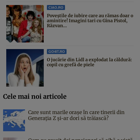
CIAO.RO
Poveştile de iubire care au rămas doar o
amintire! Imagini tari cu Gina Pistol,
Răzvan...
GO4IT.RO
O jucărie din Lidl a explodat la căldură:
copil cu grefă de piele
Cele mai noi articole
Care sunt marile orașe în care tinerii din
Generația Z și-ar dori să trăiască?