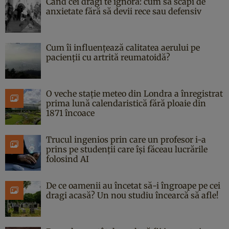
Când cei dragi te ignoră: cum să scapi de
anxietate fără să devii rece sau defensiv
Cum îi influențează calitatea aerului pe
pacienții cu artrită reumatoidă?
O veche stație meteo din Londra a înregistrat
prima lună calendaristică fără ploaie din
1871 încoace
Trucul ingenios prin care un profesor i-a
prins pe studenții care își făceau lucrările
folosind AI
De ce oamenii au încetat să-i îngroape pe cei
dragi acasă? Un nou studiu încearcă să afle!