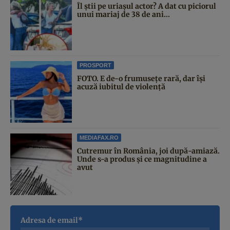
Îl știi pe uriașul actor? A dat cu piciorul
unui mariaj de 38 de ani...
PROSPORT
FOTO. E de-o frumusețe rară, dar își
acuză iubitul de violență
MEDIAFAX.RO
Cutremur în România, joi după-amiază.
Unde s-a produs și ce magnitudine a
avut
Adresa de email*