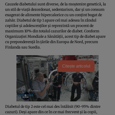
Cauzele diabetului sunt diverse, de la moştenire genetică, la
un stil de viaţă dezordonat, sedentarism, dar şi un consum
exagerat de alimente hipercalorice cu un conţint bogat de
zahăr. Diabetul de tip 1 apare cel mai adesea în rândul
copiilor şi adolescenţilor şi reprezintă un procent de
maximum 10% din totalul cazurilor de diabet. Conform
Organizaţiei Mondiale a Sănătăţii, acest tip de diabet apare
cu preponderenţă în ţările din Europa de Nord, precum
Finlanda sau Suedia.
Citește articolul
Diabetul de tip 2 este cel mai des întâlnit (90-95% dintre
cazuri). Deşi apare din ce în ce mai frecvent şi la copii,