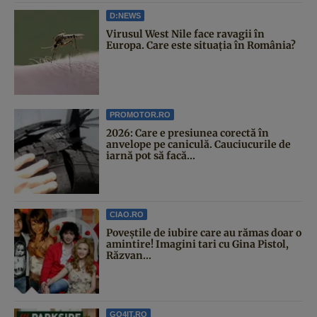
D:NEWS
Virusul West Nile face ravagii în
Europa. Care este situația în România?
PROMOTOR.RO
2026: Care e presiunea corectă în
anvelope pe caniculă. Cauciucurile de
iarnă pot să facă...
CIAO.RO
Poveştile de iubire care au rămas doar o
amintire! Imagini tari cu Gina Pistol,
Răzvan...
GO4IT.RO