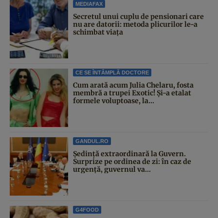
MEDIAFAX
Secretul unui cuplu de pensionari care
nu are datorii: metoda plicurilor le-a
schimbat viața
CE SE ÎNTÂMPLĂ DOCTORE
Cum arată acum Julia Chelaru, fosta
membră a trupei Exotic! Și-a etalat
formele voluptoase, la...
GANDUL.RO
Şedinţă extraordinară la Guvern.
Surprize pe ordinea de zi: în caz de
urgență, guvernul va...
G4FOOD