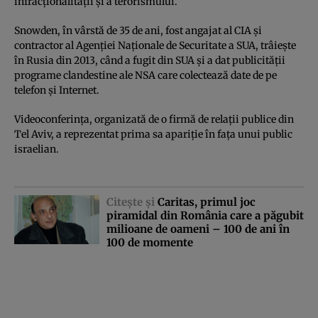
infracţionalităţii şi a terorismului.
Snowden, în vârstă de 35 de ani, fost angajat al CIA şi
contractor al Agenţiei Naţionale de Securitate a SUA, trâieşte
în Rusia din 2013, când a fugit din SUA şi a dat publicităţii
programe clandestine ale NSA care colectează date de pe
telefon şi Internet.
Videoconferinţa, organizată de o firmă de relaţii publice din
Tel Aviv, a reprezentat prima sa apariţie în faţa unui public
israelian.
Citeşte şi
Caritas, primul joc
piramidal din România care a păgubit
milioane de oameni – 100 de ani în
100 de momente