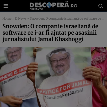
Home
»
D:News
»
Snowden: O companie israeliană de software ce i-ar fi ajutat pe asasinii jurnalistului Jamal Khashoggi
Snowden: O companie israeliană de
software ce i-ar fi ajutat pe asasinii
jurnalistului Jamal Khashoggi