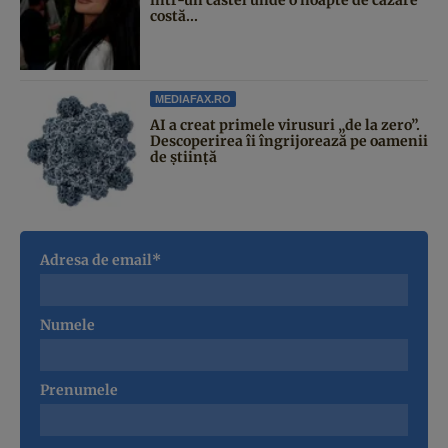
într-un castel unde o noapte de cazare
costă...
MEDIAFAX.RO
AI a creat primele virusuri „de la zero”.
Descoperirea îi îngrijorează pe oamenii
de știință
Adresa de email*
Numele
Prenumele