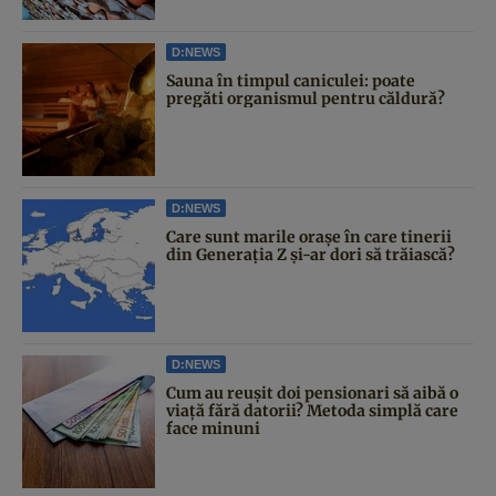
D:NEWS
Sauna în timpul caniculei: poate
pregăti organismul pentru căldură?
D:NEWS
Care sunt marile orașe în care tinerii
din Generația Z și-ar dori să trăiască?
D:NEWS
Cum au reușit doi pensionari să aibă o
viață fără datorii? Metoda simplă care
face minuni