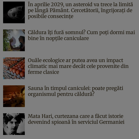
În aprilie 2029, un asteroid va trece la limită
pe lângă Pământ. Cercetătorii, îngrijorați de
posibile consecințe
Căldura îți fură somnul? Cum poți dormi mai
bine în nopțile caniculare
Ouăle ecologice ar putea avea un impact
climatic mai mare decât cele provenite din
ferme clasice
Sauna în timpul caniculei: poate pregăti
organismul pentru căldură?
Mata Hari, curtezana care a făcut istorie
devenind spioană în serviciul Germaniei