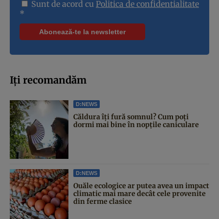
Sunt de acord cu
Politica de confidentialitate
*
Iți recomandăm
D:NEWS
Căldura îți fură somnul? Cum poți
dormi mai bine în nopțile caniculare
D:NEWS
Ouăle ecologice ar putea avea un impact
climatic mai mare decât cele provenite
din ferme clasice