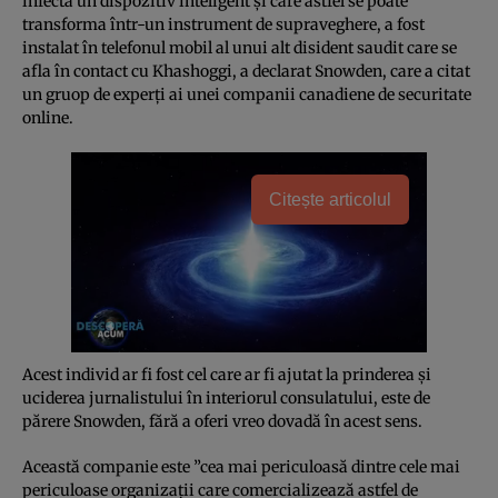
infecta un dispozitiv inteligent şi care astfel se poate
transforma într-un instrument de supraveghere, a fost
instalat în telefonul mobil al unui alt disident saudit care se
afla în contact cu Khashoggi, a declarat Snowden, care a citat
un gruop de experţi ai unei companii canadiene de securitate
online.
Citește articolul
Acest individ ar fi fost cel care ar fi ajutat la prinderea şi
uciderea jurnalistului în interiorul consulatului, este de
părere Snowden, fără a oferi vreo dovadă în acest sens.
Această companie este ”cea mai periculoasă dintre cele mai
periculoase organizaţii care comercializează astfel de