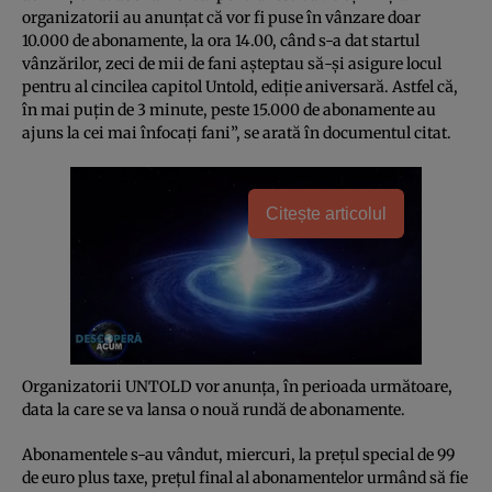
organizatorii au anunţat că vor fi puse în vânzare doar
10.000 de abonamente, la ora 14.00, când s-a dat startul
vânzărilor, zeci de mii de fani aşteptau să-şi asigure locul
pentru al cincilea capitol Untold, ediţie aniversară. Astfel că,
în mai puţin de 3 minute, peste 15.000 de abonamente au
ajuns la cei mai înfocaţi fani”, se arată în documentul citat.
Citește articolul
Organizatorii UNTOLD vor anunţa, în perioada următoare,
data la care se va lansa o nouă rundă de abonamente.
Abonamentele s-au vândut, miercuri, la preţul special de 99
de euro plus taxe, preţul final al abonamentelor urmând să fie