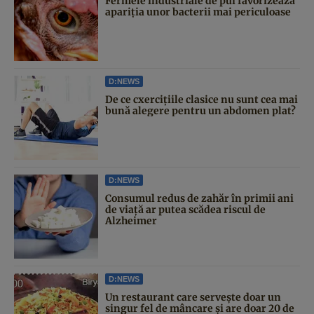
Fermele industriale de pui favorizează
apariția unor bacterii mai periculoase
D:NEWS
De ce cxercițiile clasice nu sunt cea mai
bună alegere pentru un abdomen plat?
D:NEWS
Consumul redus de zahăr în primii ani
de viață ar putea scădea riscul de
Alzheimer
D:NEWS
Un restaurant care servește doar un
singur fel de mâncare și are doar 20 de