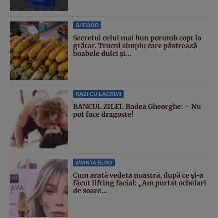
G4FOOD
Secretul celui mai bun porumb copt la
grătar. Trucul simplu care păstrează
boabele dulci și...
RAZI CU LACRIMI
BANCUL ZILEI. Badea Gheorghe: – Nu
pot face dragoste!
AVANTAJE.RO
Cum arată vedeta noastră, după ce și-a
făcut lifting facial: „Am purtat ochelari
de soare...