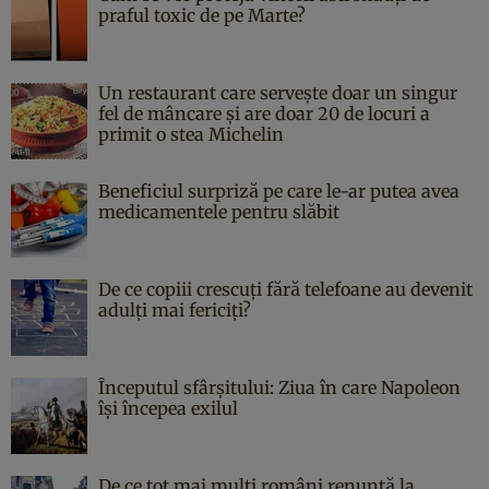
praful toxic de pe Marte?
Un restaurant care servește doar un singur
fel de mâncare și are doar 20 de locuri a
primit o stea Michelin
Beneficiul surpriză pe care le-ar putea avea
medicamentele pentru slăbit
De ce copiii crescuți fără telefoane au devenit
adulți mai fericiți?
Începutul sfârşitului: Ziua în care Napoleon
îşi începea exilul
De ce tot mai mulți români renunță la