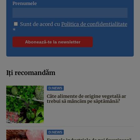
Prenumele
Sunt de acord cu
Politica de confidentialitate
*
Iți recomandăm
D:NEWS
Câte alimente de origine vegetală ar
trebui să mâncăm pe săptămână?
D:NEWS