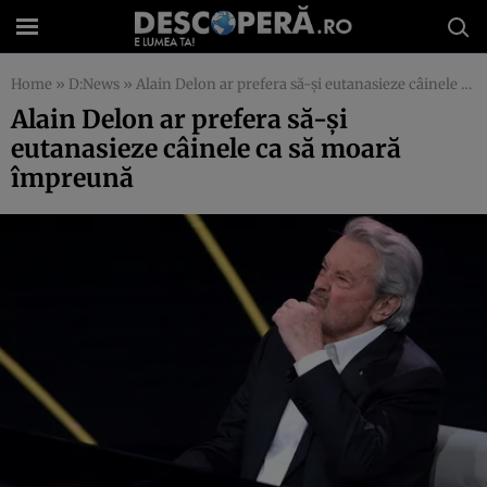
Home
»
D:News
»
Alain Delon ar prefera să-şi eutanasieze câinele ca să moară împreună
Alain Delon ar prefera să-şi
eutanasieze câinele ca să moară
împreună