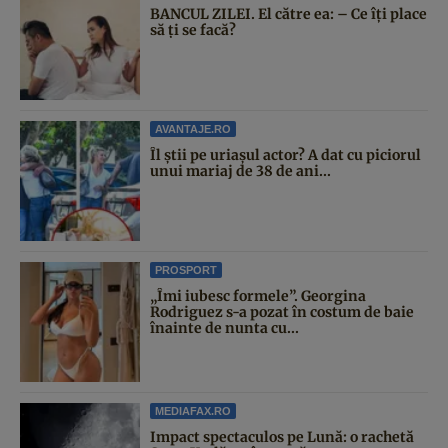
BANCUL ZILEI. El către ea: – Ce îți place
să ți se facă?
AVANTAJE.RO
Îl știi pe uriașul actor? A dat cu piciorul
unui mariaj de 38 de ani...
PROSPORT
„Îmi iubesc formele”. Georgina
Rodriguez s-a pozat în costum de baie
înainte de nunta cu...
MEDIAFAX.RO
Impact spectaculos pe Lună: o rachetă