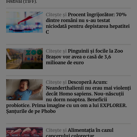
Festival (TIFF).
Citeşte şi
Procent îngrijorător: 70%
dintre români nu s-au testat
niciodată pentru depistarea hepatitei
C
Citeşte şi
Pinguinii şi focile la Zoo
Braşov vor avea o casă de 3,6
milioane de euro
Citeşte şi
Descoperă Acum:
Neanderthalienii nu erau mai violenţi
decât Homo sapiens. Nou-născuţii
nu dorm noaptea. Beneficii
probiotice. Prima imagine cu un om a lui EXPLORER.
Şanţurile de pe Phobo
Citeşte şi
Alimentaţia în cazul
cancerului colorectar