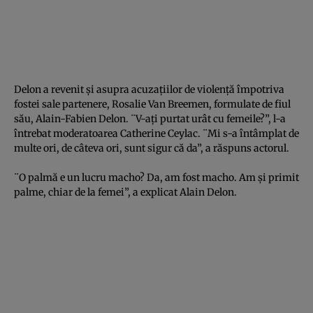
Delon a revenit şi asupra acuzaţiilor de violenţă împotriva
fostei sale partenere, Rosalie Van Breemen, formulate de fiul
său, Alain-Fabien Delon. ¨V-aţi purtat urât cu femeile?”, l-a
întrebat moderatoarea Catherine Ceylac. ¨Mi s-a întâmplat de
multe ori, de câteva ori, sunt sigur că da”, a răspuns actorul.
¨O palmă e un lucru macho? Da, am fost macho. Am şi primit
palme, chiar de la femei”, a explicat Alain Delon.