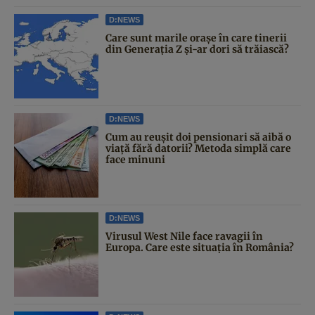
D:NEWS
Care sunt marile orașe în care tinerii
din Generația Z și-ar dori să trăiască?
D:NEWS
Cum au reușit doi pensionari să aibă o
viață fără datorii? Metoda simplă care
face minuni
D:NEWS
Virusul West Nile face ravagii în
Europa. Care este situația în România?