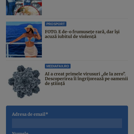
PROSPORT
FOTO. E de-o frumusețe rară, dar își
acuză iubitul de violență
MEDIAFAX.RO
AI a creat primele virusuri „de la zero”.
Descoperirea îi îngrijorează pe oamenii
de știință
Adresa de email*
Numele