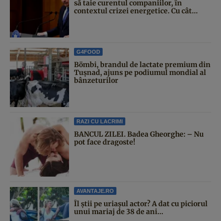
să taie curentul companiilor, în
contextul crizei energetice. Cu cât...
G4FOOD
Bömbi, brandul de lactate premium din
Tușnad, ajuns pe podiumul mondial al
bânzeturilor
RAZI CU LACRIMI
BANCUL ZILEI. Badea Gheorghe: – Nu
pot face dragoste!
AVANTAJE.RO
Îl știi pe uriașul actor? A dat cu piciorul
unui mariaj de 38 de ani...