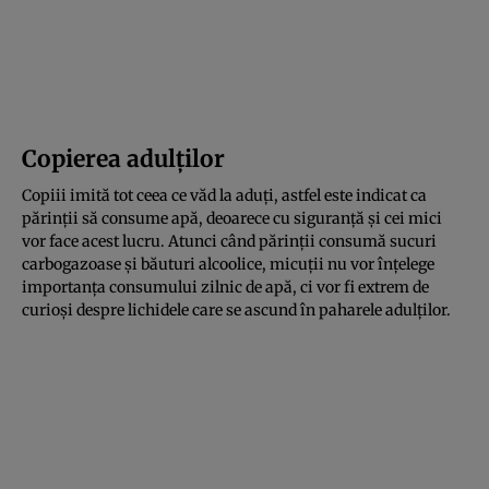
Copierea adulţilor
Copiii imită tot ceea ce văd la aduţi, astfel este indicat ca
părinţii să consume apă, deoarece cu siguranţă şi cei mici
vor face acest lucru. Atunci când părinţii consumă sucuri
carbogazoase şi băuturi alcoolice, micuţii nu vor înţelege
importanţa consumului zilnic de apă, ci vor fi extrem de
curioşi despre lichidele care se ascund în paharele adulţilor.