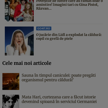
Poveştile de iubire care au rămas doar o
amintire! Imagini tari cu Gina Pistol,
Răzvan...
GO4IT.RO
O jucărie din Lidl a explodat la căldură:
copil cu grefă de piele
Cele mai noi articole
Sauna în timpul caniculei: poate pregăti
organismul pentru căldură?
Mata Hari, curtezana care a făcut istorie
devenind spioană în serviciul Germaniei