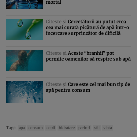
mortal
Citeşte şi
Cercetătorii au putut crea
cea mai curată picătură de apă într-o
încercare surprinzător de dificilă
Citeşte şi
Aceste ”branhii” pot
permite oamenilor să respire sub apă
Citeşte şi
Care este cel mai bun tip de
apă pentru consum
Tags:
apa
consum
copii
hidratare
parinti
stil
viata