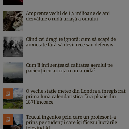
Amprente vechi de 1,4 milioane de ani
dezvăluie o rudă uriașă a omului
Când cei dragi te ignoră: cum să scapi de
anxietate fără să devii rece sau defensiv
Cum îi influențează calitatea aerului pe
pacienții cu artrită reumatoidă?
O veche stație meteo din Londra a înregistrat
prima lună calendaristică fără ploaie din
1871 încoace
Trucul ingenios prin care un profesor i-a
prins pe studenții care își făceau lucrările
folosind AI