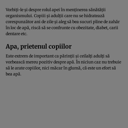
Vorbiţi-le şi despre rolul apei în menţinerea sănătăţii
organismului. Copiii şi adulţii care nu se hidratează
corespunzător ani de zile şi aleg să bea sucuri pline de zahăr
în loc de apă, riscă să se confrunte cu obezitate, diabet, carii
dentare etc.
Apa, prietenul copiilor
Este extrem de important ca părinţii şi ceilalţi adulţi să
vorbească mereu pozitiv despre apă. În niciun caz nu trebuie
să le arate copiilor, nici măcar în glumă, că este un efort să
bea apă.