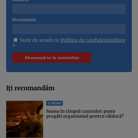
Prenumele
Sunt de acord cu
Politica de confidentialitate
*
Iți recomandăm
D:NEWS
Sauna în timpul caniculei: poate
pregăti organismul pentru căldură?