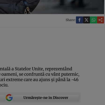
Share:
ntală a Statelor Unite, reprezentând
 oameni, se confruntă cu vânt puternic,
ri extreme care au ajuns şi până la -46
ociu.
Urmărește-ne in Discover