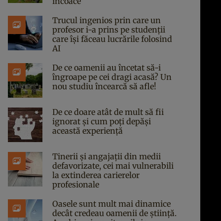
încoace
Trucul ingenios prin care un
profesor i-a prins pe studenții
care își făceau lucrările folosind
AI
De ce oamenii au încetat să-i
îngroape pe cei dragi acasă? Un
nou studiu încearcă să afle!
De ce doare atât de mult să fii
ignorat și cum poți depăși
această experiență
Tinerii și angajații din medii
defavorizate, cei mai vulnerabili
la extinderea carierelor
profesionale
Oasele sunt mult mai dinamice
decât credeau oamenii de știință.