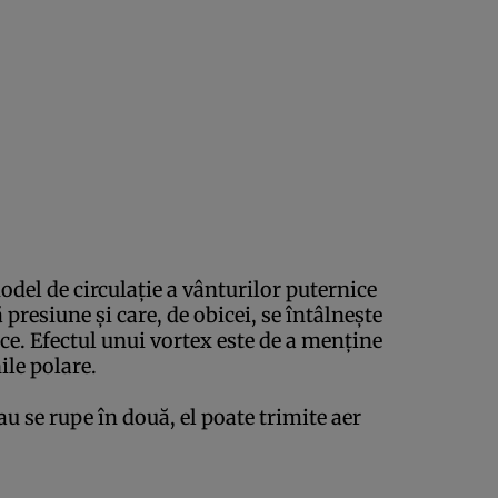
del de circulaţie a vânturilor puternice
presiune şi care, de obicei, se întâlneşte
ice. Efectul unui vortex este de a menţine
nile polare.
 se rupe în două, el poate trimite aer