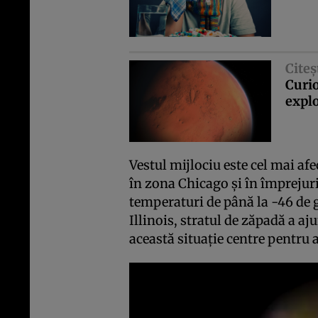
Citeş
Curio
explo
Vestul mijlociu este cel mai afe
în zona Chicago şi în împrejur
temperaturi de până la -46 de 
Illinois, stratul de zăpadă a aj
această situaţie centre pentru 