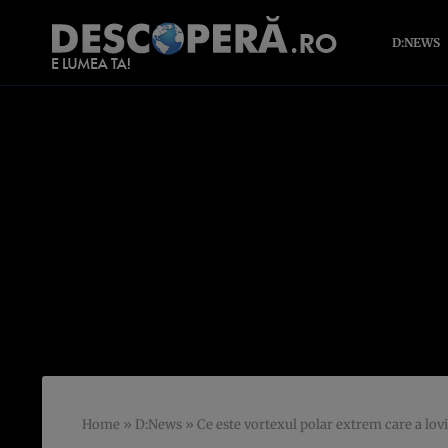
D:NEWS
Home
»
D:News
»
Ce este vortexul polar extrem care a lovi