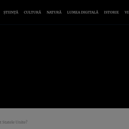
ȘTIINȚĂ
CULTURĂ
NATURĂ
LUMEA DIGITALĂ
ISTORIE
V
t Statele Unite?