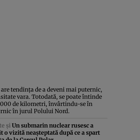
r are tendinţa de a deveni mai puternic,
nsitate vara. Totodată, se poate întinde
.000 de kilometri, învârtindu-se în
ornic în jurul Polului Nord.
te şi
Un submarin nuclear rusesc a
t o vizită neaşteptată după ce a spart
a de la Cercul Polar