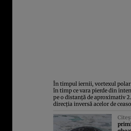
În timpul iernii, vortexul pola
în timp ce vara pierde din inte
pe o distanţă de aproximativ 2
direcţia inversă acelor de ceas
Citeş
primi
gheaţ