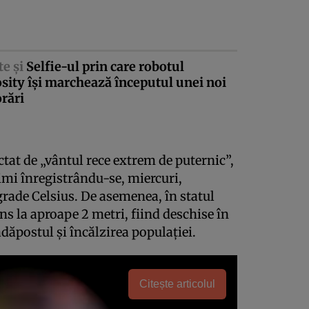
te şi
Selfie-ul prin care robotul
sity îşi marchează începutul unei noi
rări
ctat de „vântul rece extrem de puternic”,
imi înregistrându-se, miercuri,
grade Celsius. De asemenea, în statul
uns la aproape 2 metri, fiind deschise în
adăpostul şi încălzirea populaţiei.
Citește articolul