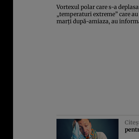
Vortexul polar care s-a deplasa
„temperaturi extreme” care au 
marţi după-amiaza, au informat
Citeş
pentr