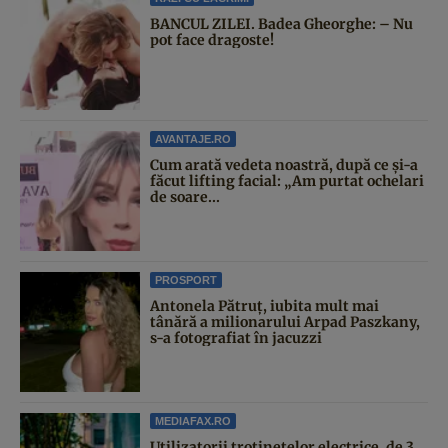
BANCUL ZILEI. Badea Gheorghe: – Nu
pot face dragoste!
AVANTAJE.RO
Cum arată vedeta noastră, după ce și-a
făcut lifting facial: „Am purtat ochelari
de soare...
PROSPORT
Antonela Pătruț, iubita mult mai
tânără a milionarului Arpad Paszkany,
s-a fotografiat în jacuzzi
MEDIAFAX.RO
Utilizatorii trotinetelor electrice, de 3