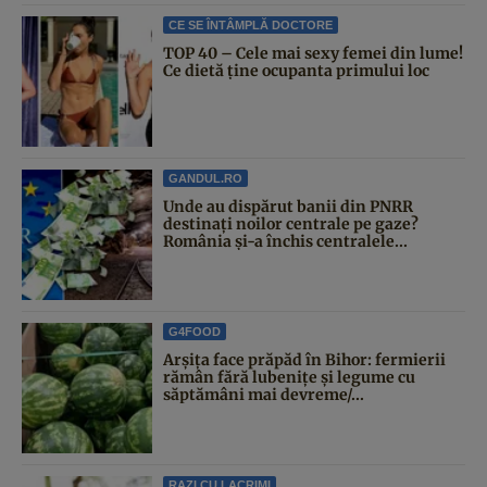
CE SE ÎNTÂMPLĂ DOCTORE
TOP 40 – Cele mai sexy femei din lume!
Ce dietă ține ocupanta primului loc
GANDUL.RO
Unde au dispărut banii din PNRR
destinați noilor centrale pe gaze?
România și-a închis centralele...
G4FOOD
Arșița face prăpăd în Bihor: fermierii
rămân fără lubenițe și legume cu
săptămâni mai devreme/...
RAZI CU LACRIMI