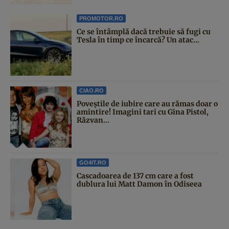
PROMOTOR.RO
Ce se întâmplă dacă trebuie să fugi cu
Tesla în timp ce încarcă? Un atac...
CIAO.RO
Poveştile de iubire care au rămas doar o
amintire! Imagini tari cu Gina Pistol,
Răzvan...
GO4IT.RO
Cascadoarea de 137 cm care a fost
dublura lui Matt Damon în Odiseea