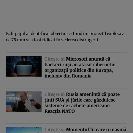
Echipajul a identificat obiectul ca fiind un proiectil exploziv
de 75 mm şi a fost ridicat în vederea distrugerii.
Citeşte şi
Microsoft anunţă că
hackeri ruşi au atacat cibernetic
organizaţii politice din Europa,
inclusiv din România
Citeşte şi
Rusia ameninţă că poate
ţinti SUA şi ţările care găzduiesc
sisteme de rachete americane.
Reacţia NATO
Citeşte şi
Momentul în care o maşină