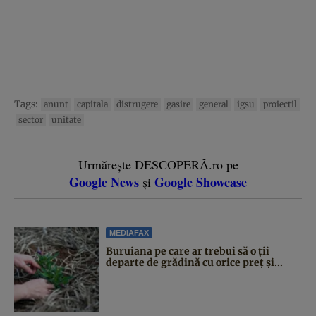
Tags:
anunt
capitala
distrugere
gasire
general
igsu
proiectil
sector
unitate
Urmărește DESCOPERĂ.ro pe
Google News
Google Showcase
și
MEDIAFAX
Buruiana pe care ar trebui să o ții
departe de grădină cu orice preț și...