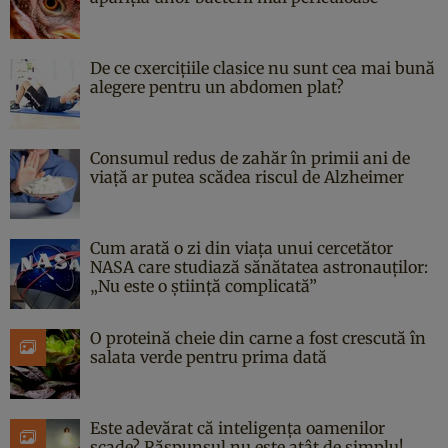
De ce cxercițiile clasice nu sunt cea mai bună
alegere pentru un abdomen plat?
Consumul redus de zahăr în primii ani de
viață ar putea scădea riscul de Alzheimer
Cum arată o zi din viața unui cercetător
NASA care studiază sănătatea astronauților:
„Nu este o știință complicată”
O proteină cheie din carne a fost crescută în
salata verde pentru prima dată
Este adevărat că inteligența oamenilor
scade? Răspunsul nu este atât de simplu!