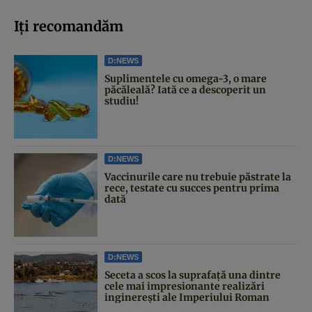
Iți recomandăm
D:NEWS
Suplimentele cu omega-3, o mare
păcăleală? Iată ce a descoperit un
studiu!
D:NEWS
Vaccinurile care nu trebuie păstrate la
rece, testate cu succes pentru prima
dată
D:NEWS
Seceta a scos la suprafață una dintre
cele mai impresionante realizări
inginerești ale Imperiului Roman