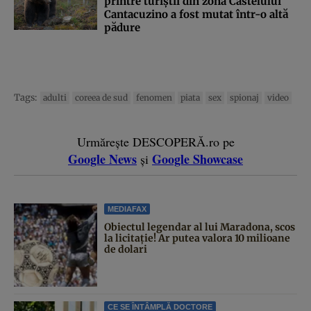
printre turiştii din zona Castelului
Cantacuzino a fost mutat într-o altă
pădure
Tags:
adulti
coreea de sud
fenomen
piata
sex
spionaj
video
Urmărește DESCOPERĂ.ro pe
Google News
Google Showcase
și
MEDIAFAX
Obiectul legendar al lui Maradona, scos
la licitație! Ar putea valora 10 milioane
de dolari
CE SE ÎNTÂMPLĂ DOCTORE