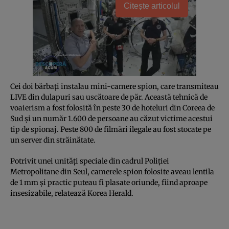
Citește articolul
Cei doi bărbaţi instalau mini-camere spion, care transmiteau
LIVE din dulapuri sau uscătoare de păr. Această tehnică de
voaierism a fost folosită în peste 30 de hoteluri din Coreea de
Sud şi un număr 1.600 de persoane au căzut victime acestui
tip de spionaj. Peste 800 de filmări ilegale au fost stocate pe
un server din străinătate.
Potrivit unei unităţi speciale din cadrul Poliţiei
Metropolitane din Seul, camerele spion folosite aveau lentila
de 1 mm şi practic puteau fi plasate oriunde, fiind aproape
insesizabile, relatează Korea Herald.