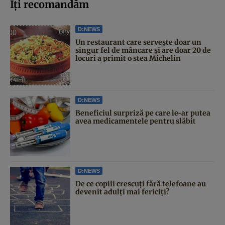
Iți recomandăm
D:NEWS
Un restaurant care servește doar un
singur fel de mâncare și are doar 20 de
locuri a primit o stea Michelin
D:NEWS
Beneficiul surpriză pe care le-ar putea
avea medicamentele pentru slăbit
D:NEWS
De ce copiii crescuți fără telefoane au
devenit adulți mai fericiți?