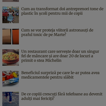
Cum au transformat doi antreprenori tone de
plastic în școli pentru mii de copii
Cum se vor proteja viitorii astronauți de
praful toxic de pe Marte?
Un restaurant care servește doar un singur
fel de mâncare și are doar 20 de locuri a
primit o stea Michelin
Beneficiul surpriză pe care le-ar putea avea
medicamentele pentru slăbit
De ce copiii crescuți fără telefoane au devenit
adulți mai fericiți?