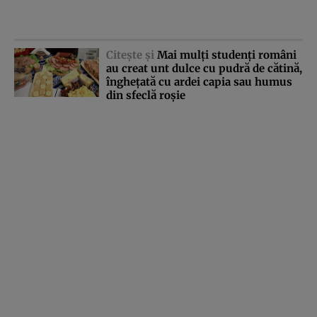
Citeşte şi
Mai mulţi studenţi români
au creat unt dulce cu pudră de cătină,
îngheţată cu ardei capia sau humus
din sfeclă roşie