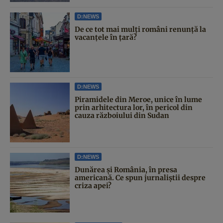
D:NEWS
De ce tot mai mulți români renunță la
vacanțele în țară?
D:NEWS
Piramidele din Meroe, unice în lume
prin arhitectura lor, în pericol din
cauza războiului din Sudan
D:NEWS
Dunărea și România, în presa
americană. Ce spun jurnaliștii despre
criza apei?