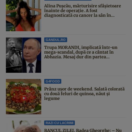
Alina Pușcău, mărturisire sfâșietoare
înainte de operație. A fost
diagnosticată cu cancer la sân în...
GANDUL.RO
Trupa MORANDI, implicată într-un
mega-scandal, după ce a cântat în
Abhazia. Mesaj dur din partea...
G4FOOD
Prânz ușor de weekend. Salată colorată
cu două feluri de quinoa, năut și
legume
RAZI CU LACRIMI
BANCUL ZILEI. Badea Gheorghe: – Nu