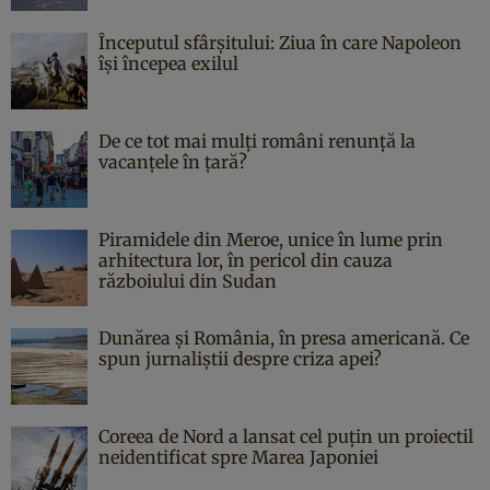
Începutul sfârşitului: Ziua în care Napoleon
îşi începea exilul
De ce tot mai mulți români renunță la
vacanțele în țară?
Piramidele din Meroe, unice în lume prin
arhitectura lor, în pericol din cauza
războiului din Sudan
Dunărea și România, în presa americană. Ce
spun jurnaliștii despre criza apei?
Coreea de Nord a lansat cel puțin un proiectil
neidentificat spre Marea Japoniei