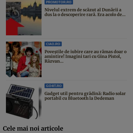
PROMOTOR.RO
Nivelul extrem de scăzut al Dunării a
dus la o descoperire rară. Era acolo de...
CIAO.RO
Poveştile de iubire care au rămas doar o
amintire! Imagini tari cu Gina Pistol,
Răzvan...
GO4IT.RO
Gadget util pentru grădină: Radio solar
portabil cu Bluetooth la Dedeman
Cele mai noi articole