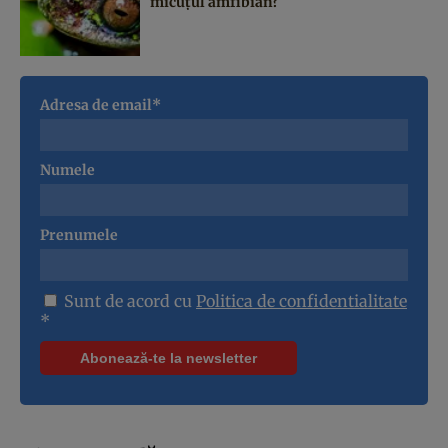
micuțul amfibian?
Adresa de email*
Numele
Prenumele
Sunt de acord cu
Politica de confidentialitate
*