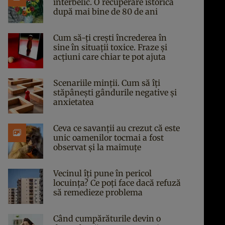
interbelic. O recuperare istorică
după mai bine de 80 de ani
Cum să-ți crești încrederea în
sine în situații toxice. Fraze și
acțiuni care chiar te pot ajuta
Scenariile minții. Cum să îți
stăpânești gândurile negative și
anxietatea
Ceva ce savanții au crezut că este
unic oamenilor tocmai a fost
observat și la maimuțe
Vecinul îți pune în pericol
locuința? Ce poți face dacă refuză
să remedieze problema
Când cumpărăturile devin o