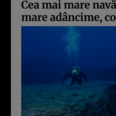
Cea mai mare navă
mare adâncime, co