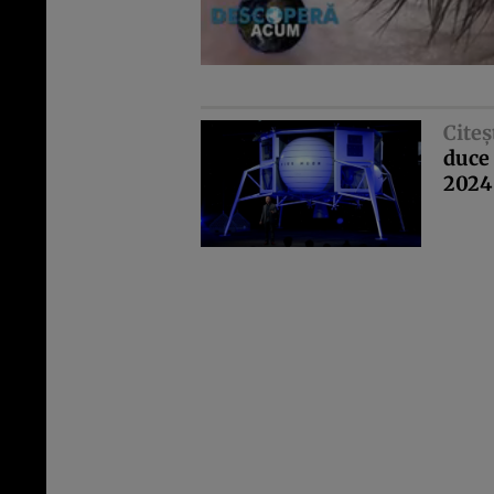
Citeş
duce
2024