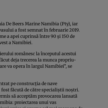
ia De Beers Marine Namibia (Pty), iar
asului a fost semnat în februarie 2019.
e a apei cuprinsă între 90 şi 150 de
-vest a Namibiei.
tierului românesc la începutul acestui
 făcut deja trecerea la munca propriu-
are va opera în largul Namibiei”, se
rat pe construcţia de nave
fost făcută de către specialiştii noştri.
ermis să acceptăm provocarea lansată
amibia: proiectarea unui vas