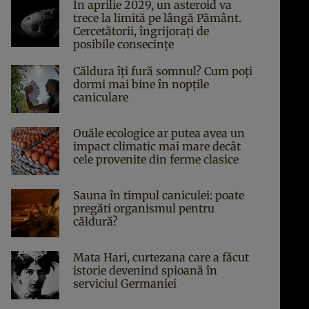
În aprilie 2029, un asteroid va
trece la limită pe lângă Pământ.
Cercetătorii, îngrijorați de
posibile consecințe
Căldura îți fură somnul? Cum poți
dormi mai bine în nopțile
caniculare
Ouăle ecologice ar putea avea un
impact climatic mai mare decât
cele provenite din ferme clasice
Sauna în timpul caniculei: poate
pregăti organismul pentru
căldură?
Mata Hari, curtezana care a făcut
istorie devenind spioană în
serviciul Germaniei