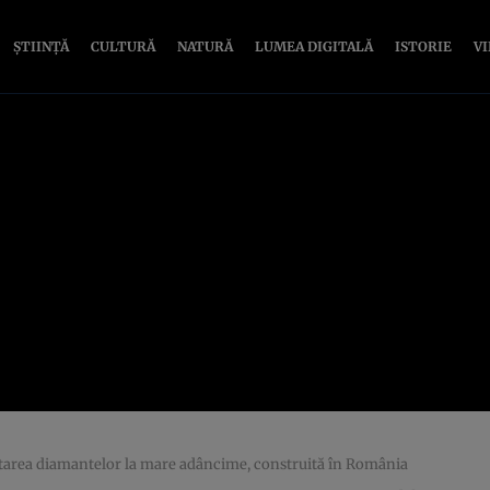
ȘTIINȚĂ
CULTURĂ
NATURĂ
LUMEA DIGITALĂ
ISTORIE
V
tarea diamantelor la mare adâncime, construită în România