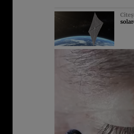
Citeş
solar