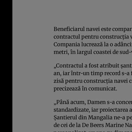
Beneficiarul navei este compan
contractul pentru construcţia v
Compania lucrează la o adâncim
metri, în largul coastei de sud
„Contractul a fost atribuit şan
an, iar într-un timp record s-a
zisă pentru construcţia navei c
precizează în comunicat.
„Până acum, Damen s-a concent
standardizate, iar proiectarea a 
Şantierul din Mangalia ne-a p
de cei de la De Beers Marine N