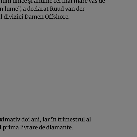
iuni unice şi anume cel mai mare vas de
în lume”, a declarat Ruud van der
al diviziei Damen Offshore.
imativ doi ani, iar în trimestrul al
i prima livrare de diamante.