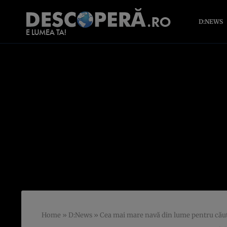
D:NEWS
Home
»
D:News
»
Cea mai mare navă din lume pentru cău