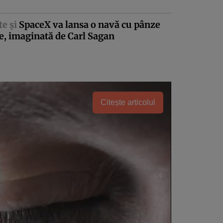
te şi
SpaceX va lansa o navă cu pânze
e, imaginată de Carl Sagan
Citește articolul