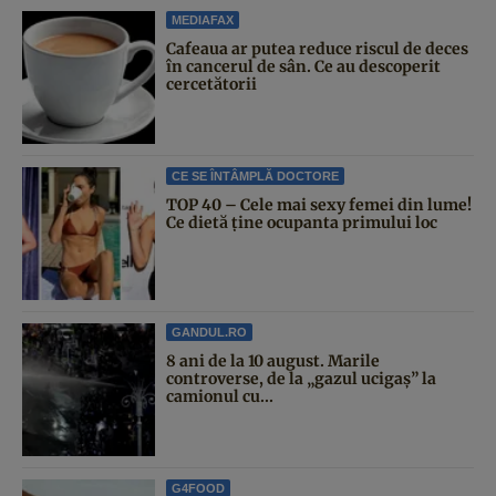
MEDIAFAX
Cafeaua ar putea reduce riscul de deces
în cancerul de sân. Ce au descoperit
cercetătorii
CE SE ÎNTÂMPLĂ DOCTORE
TOP 40 – Cele mai sexy femei din lume!
Ce dietă ține ocupanta primului loc
GANDUL.RO
8 ani de la 10 august. Marile
controverse, de la „gazul ucigaș” la
camionul cu...
G4FOOD