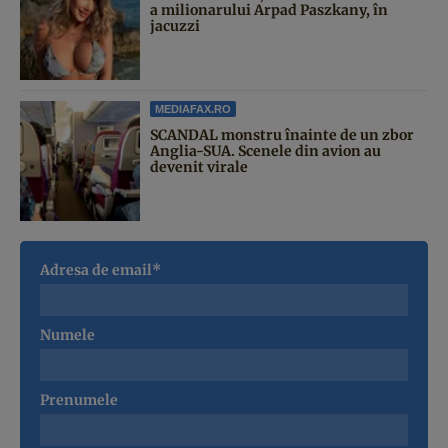
a milionarului Arpad Paszkany, în
jacuzzi
MEDIAFAX.RO
SCANDAL monstru înainte de un zbor
Anglia-SUA. Scenele din avion au
devenit virale
Adresa de email*
Numele
Prenumele