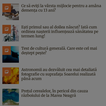
Ce să eviți la vârsta mijlocie pentru a amâna
demența cu 13 ani?
Ești primul sau al doilea născut? Iată cum
ordinea nașterii influențează sănătatea pe
termen lung!
Test de cultură generală. Care este cel mai
deștept pește?
Astronomii au dezvăluit cea mai detaliată
fotografie cu suprafața Soarelui realizată
până acum
Prețul cerealelor, în pericol din cauza
războiului de la Marea Neagră