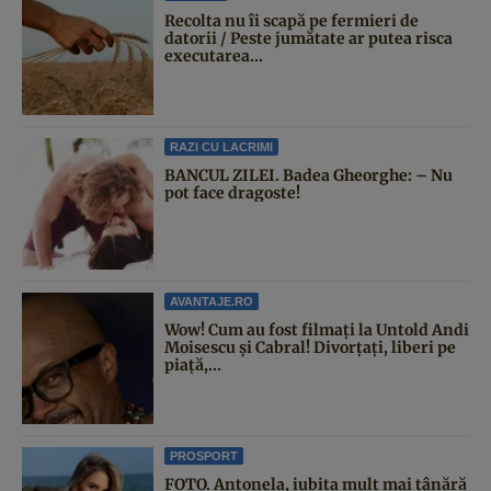
Recolta nu îi scapă pe fermieri de
datorii / Peste jumătate ar putea risca
executarea...
RAZI CU LACRIMI
BANCUL ZILEI. Badea Gheorghe: – Nu
pot face dragoste!
AVANTAJE.RO
Wow! Cum au fost filmați la Untold Andi
Moisescu și Cabral! Divorțați, liberi pe
piață,...
PROSPORT
FOTO. Antonela, iubita mult mai tânără