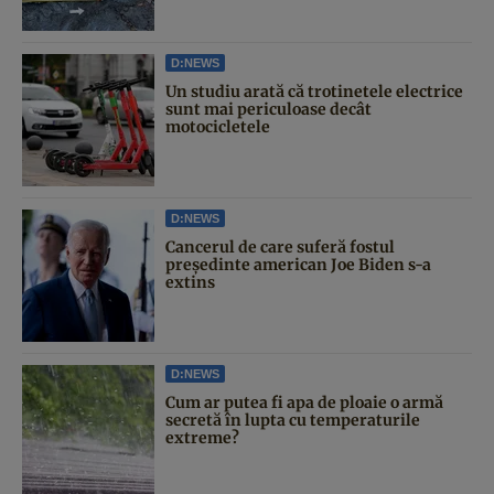
D:NEWS
Un studiu arată că trotinetele electrice
sunt mai periculoase decât
motocicletele
D:NEWS
Cancerul de care suferă fostul
președinte american Joe Biden s-a
extins
D:NEWS
Cum ar putea fi apa de ploaie o armă
secretă în lupta cu temperaturile
extreme?