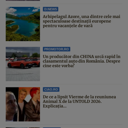
D:NEWS
Arhipelagul Azore, una dintre cele mai
spectaculoase destinații europene
pentru vacanțele de vară
PROMOTOR.RO
Un producător din CHINA urcă rapid în
clasamentul auto din România. Despre
cine este vorba?
CIAO.RO
De ce a lipsit Vierme de la reuniunea
Animal X de la UNTOLD 2026.
Explicația...