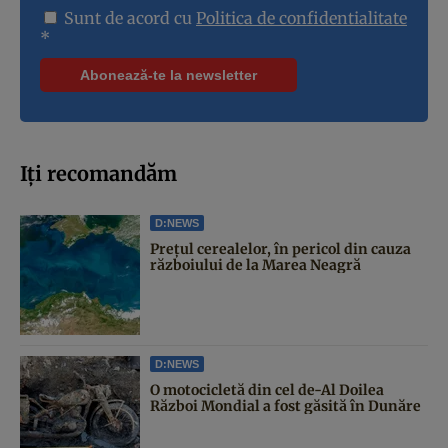
Sunt de acord cu
Politica de confidentialitate
*
Iți recomandăm
D:NEWS
Prețul cerealelor, în pericol din cauza
războiului de la Marea Neagră
D:NEWS
O motocicletă din cel de-Al Doilea
Război Mondial a fost găsită în Dunăre