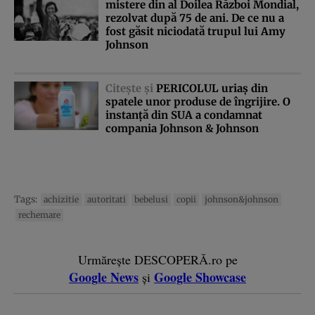
mistere din al Doilea Război Mondial,
rezolvat după 75 de ani. De ce nu a
fost găsit niciodată trupul lui Amy
Johnson
Citeşte şi
PERICOLUL uriaş din
spatele unor produse de îngrijire. O
instanţă din SUA a condamnat
compania Johnson & Johnson
Tags:
achizitie
autoritati
bebelusi
copii
johnson&johnson
rechemare
Urmărește DESCOPERĂ.ro pe
Google News
Google Showcase
și