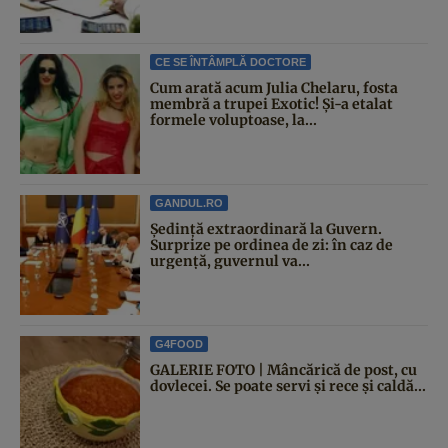
CE SE ÎNTÂMPLĂ DOCTORE
Cum arată acum Julia Chelaru, fosta
membră a trupei Exotic! Și-a etalat
formele voluptoase, la...
GANDUL.RO
Şedinţă extraordinară la Guvern.
Surprize pe ordinea de zi: în caz de
urgență, guvernul va...
G4FOOD
GALERIE FOTO | Mâncărică de post, cu
dovlecei. Se poate servi și rece și caldă...