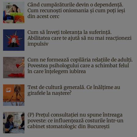
Când cumpărăturile devin o dependență.
Cum recunoști oniomania și cum poți ieși
din acest cerc
Cum să înveți toleranța la suferință.
Abilitatea care te ajută să nu mai reacționezi
impulsiv
Cum ne formează copilăria relațiile de adulți.
Povestea psihologului care a schimbat felul
în care înțelegem iubirea
Test de cultură generală. Ce înălțime au
girafele la naștere?
(P) Prețul consultației nu spune întreaga
poveste: ce influențează costurile într-un
cabinet stomatologic din București