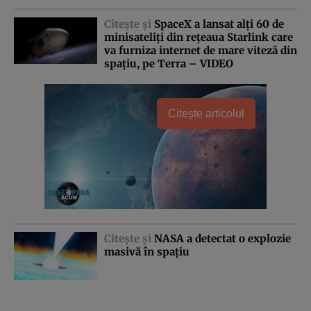
Citeşte şi
SpaceX a lansat alţi 60 de
minisateliţi din reţeaua Starlink care
va furniza internet de mare viteză din
spaţiu, pe Terra – VIDEO
Citește articolul
Citeşte şi
NASA a detectat o explozie
masivă în spaţiu