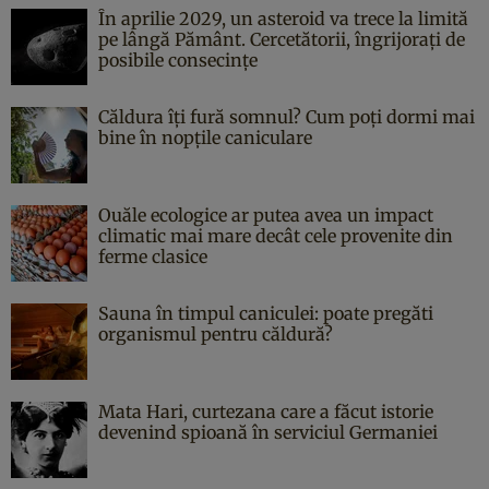
În aprilie 2029, un asteroid va trece la limită
pe lângă Pământ. Cercetătorii, îngrijorați de
posibile consecințe
Căldura îți fură somnul? Cum poți dormi mai
bine în nopțile caniculare
Ouăle ecologice ar putea avea un impact
climatic mai mare decât cele provenite din
ferme clasice
Sauna în timpul caniculei: poate pregăti
organismul pentru căldură?
Mata Hari, curtezana care a făcut istorie
devenind spioană în serviciul Germaniei