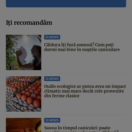
Iți recomandăm
D:NEWS
Căldura îți fură somnul? Cum poți
dormi mai bine în nopțile caniculare
D:NEWS
Ouăle ecologice ar putea avea un impact
climatic mai mare decât cele provenite
din ferme clasice
D:NEWS
Sauna în timpul caniculei: poate