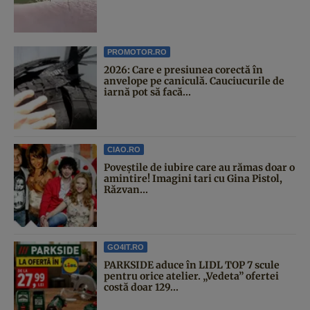
PROMOTOR.RO
2026: Care e presiunea corectă în
anvelope pe caniculă. Cauciucurile de
iarnă pot să facă...
CIAO.RO
Poveştile de iubire care au rămas doar o
amintire! Imagini tari cu Gina Pistol,
Răzvan...
GO4IT.RO
PARKSIDE aduce în LIDL TOP 7 scule
pentru orice atelier. „Vedeta” ofertei
costă doar 129...