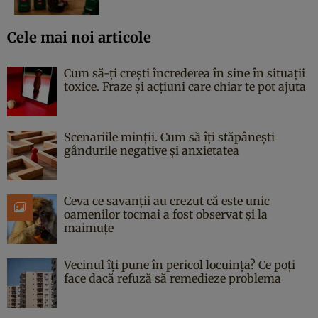
Cele mai noi articole
Cum să-ți crești încrederea în sine în situații
toxice. Fraze și acțiuni care chiar te pot ajuta
Scenariile minții. Cum să îți stăpânești
gândurile negative și anxietatea
Ceva ce savanții au crezut că este unic
oamenilor tocmai a fost observat și la
maimuțe
Vecinul îți pune în pericol locuința? Ce poți
face dacă refuză să remedieze problema