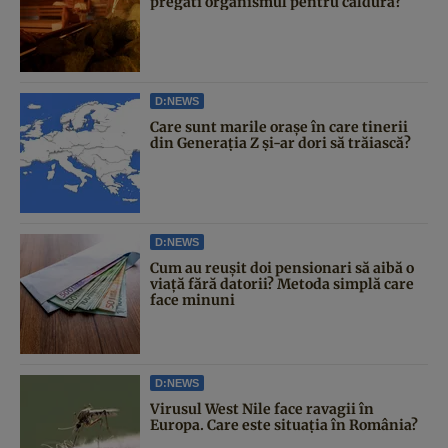
pregăti organismul pentru căldură?
D:NEWS
Care sunt marile orașe în care tinerii
din Generația Z și-ar dori să trăiască?
D:NEWS
Cum au reușit doi pensionari să aibă o
viață fără datorii? Metoda simplă care
face minuni
D:NEWS
Virusul West Nile face ravagii în
Europa. Care este situația în România?