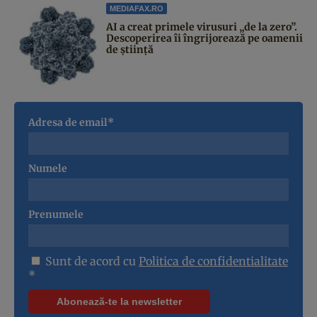
MEDIAFAX.RO
AI a creat primele virusuri „de la zero”.
Descoperirea îi îngrijorează pe oamenii
de știință
Adresa de email*
Numele
Prenumele
Sunt de acord cu
Politica de confidentialitate
*