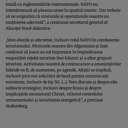
totală cu reglementările internaţionale. NATO nu
intenţionează să plaseze arme în spaţiul cosmic. Dar trebuie
să ne asigurăm că misiunile şi operaţiunile noastre au
susţinerea adecvată”, a continuat secretarul general al
Alianţei Nord-Atlantice.
„Vom aborda şi alte teme, inclusiv rolul NATO în combaterea
terorismului. Misiunile noastre din Afganistan şi Irak
continuă să joace un rol important în împiedicarea
reapariţiei reţelei teroriste Stat Islamic şi a altor grupuri
teroriste. Activitatea noastră de contracarare a ameninţărilor
hibride va fi, de asemenea, pe agendă. Aliaţii se implică,
inclusiv prin noi solicitări de bază pentru comunicaţii
rezistente, inclusiv de tip 5G. (…). Vom discuta şi despre alte
subiecte strategice, inclusiv despre Rusia şi despre
implicaţiile ascensiunii Chinei, viitorul controlului
armamentului şi securitatea energetică”, a precizat
Stoltenberg.