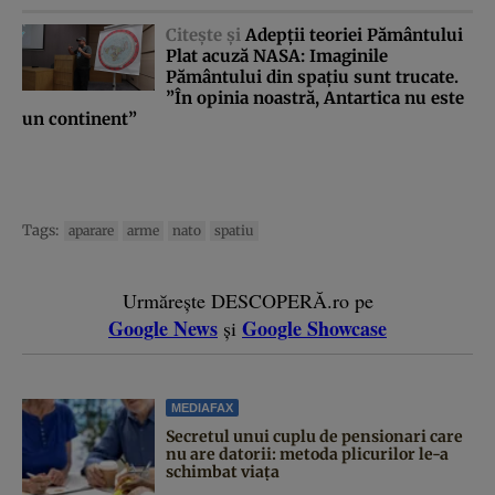
Citeşte şi
Adepţii teoriei Pământului
Plat acuză NASA: Imaginile
Pământului din spaţiu sunt trucate.
”În opinia noastră, Antartica nu este
un continent”
Tags:
aparare
arme
nato
spatiu
Urmărește DESCOPERĂ.ro pe
Google News
Google Showcase
și
MEDIAFAX
Secretul unui cuplu de pensionari care
nu are datorii: metoda plicurilor le-a
schimbat viața