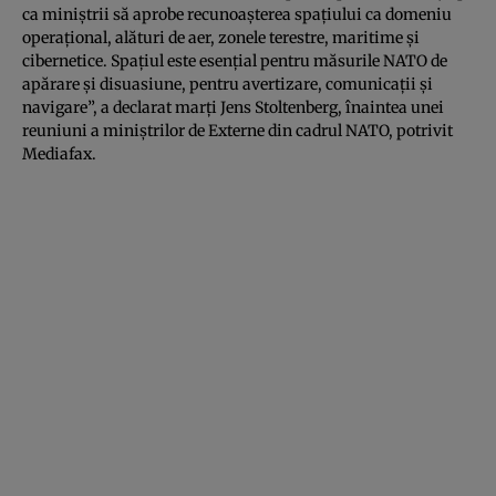
ca miniştrii să aprobe recunoaşterea spaţiului ca domeniu
operaţional, alături de aer, zonele terestre, maritime şi
cibernetice. Spaţiul este esenţial pentru măsurile NATO de
apărare şi disuasiune, pentru avertizare, comunicaţii şi
navigare”, a declarat marţi Jens Stoltenberg, înaintea unei
reuniuni a miniştrilor de Externe din cadrul NATO, potrivit
Mediafax.