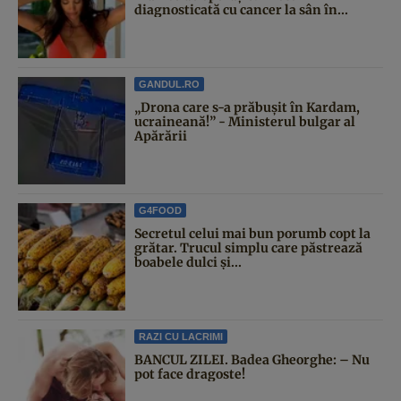
diagnosticată cu cancer la sân în...
GANDUL.RO
„Drona care s-a prăbușit în Kardam,
ucraineană!” - Ministerul bulgar al
Apărării
G4FOOD
Secretul celui mai bun porumb copt la
grătar. Trucul simplu care păstrează
boabele dulci și...
RAZI CU LACRIMI
BANCUL ZILEI. Badea Gheorghe: – Nu
pot face dragoste!