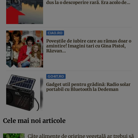
dus la o descoperire rară. Era acolo de...
CIAO.RO
Poveştile de iubire care au rămas doar o
amintire! Imagini tari cu Gina Pistol,
Răzvan...
GO4IT.RO
Gadget util pentru grădină: Radio solar
portabil cu Bluetooth la Dedeman
Cele mai noi articole
Câte alimente de origine vegetală ar trebui să