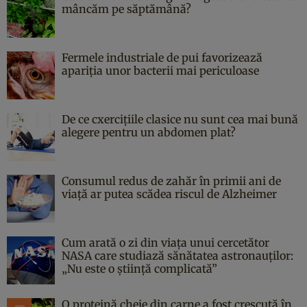
mâncăm pe săptămână?
Fermele industriale de pui favorizează
apariția unor bacterii mai periculoase
De ce cxercițiile clasice nu sunt cea mai bună
alegere pentru un abdomen plat?
Consumul redus de zahăr în primii ani de
viață ar putea scădea riscul de Alzheimer
Cum arată o zi din viața unui cercetător
NASA care studiază sănătatea astronauților:
„Nu este o știință complicată”
O proteină cheie din carne a fost crescută în