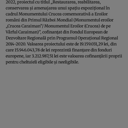
2022, proiectul cu titlul „Restaurarea, reabilitarea,
conservarea şi amenajarea unui spaţiu expoziţional în
cadrul Monumentului Crucea comemorativă a Eroilor
români din Primul Război Mondial (Monumentul eroilor
„Crucea Caraiman”/ Monumentul Eroilor (Crucea) de pe
Vârful Caraiman)”, cofinanţat din Fondul European de
Dezvoltare Regională prin Programul Operaţional Regional
2014-2020. Valoarea proiectului este de 19.159.031,29 lei, din
care 15.946.043,78 de lei reprezintă finanţare din fonduri
europene, iar 3.212.987,51 lei este valoarea cofinanţării proprii
pentru cheltuieli eligibile şi neeligibile.