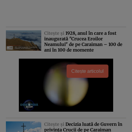
Citeşte şi
1928, anul în care a fost
inaugurată "Crucea Eroilor
Neamului" de pe Caraiman – 100 de
ani în 100 de momente
Citește articolul
Citeşte şi
Decizia luată de Guvern în
privinţa Crucii de pe Caraiman