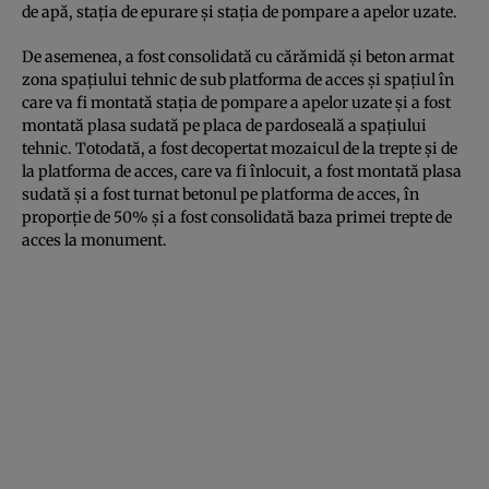
de apă, staţia de epurare şi staţia de pompare a apelor uzate.
De asemenea, a fost consolidată cu cărămidă şi beton armat
zona spaţiului tehnic de sub platforma de acces şi spaţiul în
care va fi montată staţia de pompare a apelor uzate şi a fost
montată plasa sudată pe placa de pardoseală a spaţiului
tehnic. Totodată, a fost decopertat mozaicul de la trepte şi de
la platforma de acces, care va fi înlocuit, a fost montată plasa
sudată şi a fost turnat betonul pe platforma de acces, în
proporţie de 50% şi a fost consolidată baza primei trepte de
acces la monument.