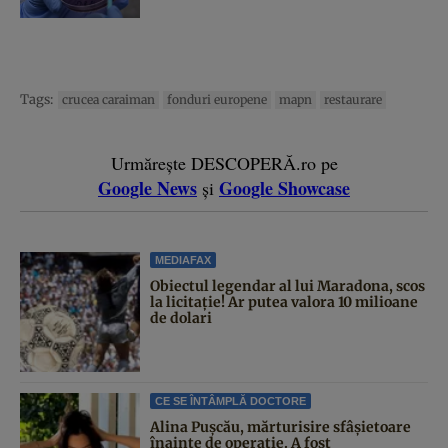
Tags:
crucea caraiman
fonduri europene
mapn
restaurare
Urmărește DESCOPERĂ.ro pe
Google News
Google Showcase
și
MEDIAFAX
Obiectul legendar al lui Maradona, scos
la licitație! Ar putea valora 10 milioane
de dolari
CE SE ÎNTÂMPLĂ DOCTORE
Alina Pușcău, mărturisire sfâșietoare
înainte de operație. A fost