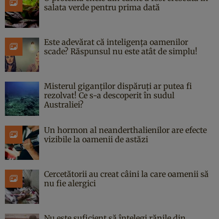
salata verde pentru prima dată
Este adevărat că inteligența oamenilor
scade? Răspunsul nu este atât de simplu!
Misterul giganților dispăruți ar putea fi
rezolvat! Ce s-a descoperit în sudul
Australiei?
Un hormon al neanderthalienilor are efecte
vizibile la oamenii de astăzi
Cercetătorii au creat câini la care oamenii să
nu fie alergici
Nu este suficient să înțelegi rănile din