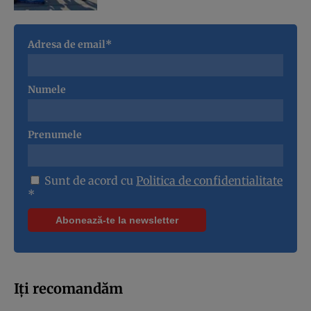
Adresa de email*
Numele
Prenumele
Sunt de acord cu
Politica de confidentialitate
*
Iți recomandăm