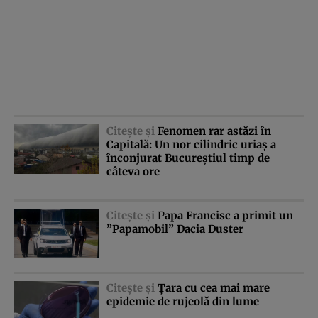
Citeşte şi
Fenomen rar astăzi în
Capitală: Un nor cilindric uriaş a
înconjurat Bucureştiul timp de
câteva ore
Citeşte şi
Papa Francisc a primit un
”Papamobil” Dacia Duster
Citeşte şi
Ţara cu cea mai mare
epidemie de rujeolă din lume