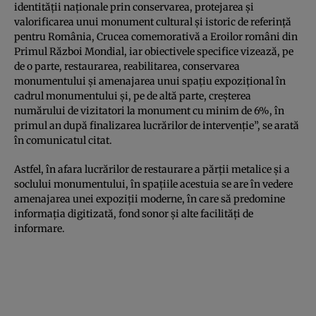
identităţii naţionale prin conservarea, protejarea şi
valorificarea unui monument cultural şi istoric de referinţă
pentru România, Crucea comemorativă a Eroilor români din
Primul Război Mondial, iar obiectivele specifice vizează, pe
de o parte, restaurarea, reabilitarea, conservarea
monumentului şi amenajarea unui spaţiu expoziţional în
cadrul monumentului şi, pe de altă parte, creşterea
numărului de vizitatori la monument cu minim de 6%, în
primul an după finalizarea lucrărilor de intervenţie”, se arată
în comunicatul citat.
Astfel, în afara lucrărilor de restaurare a părţii metalice şi a
soclului monumentului, în spaţiile acestuia se are în vedere
amenajarea unei expoziţii moderne, în care să predomine
informaţia digitizată, fond sonor şi alte facilităţi de
informare.