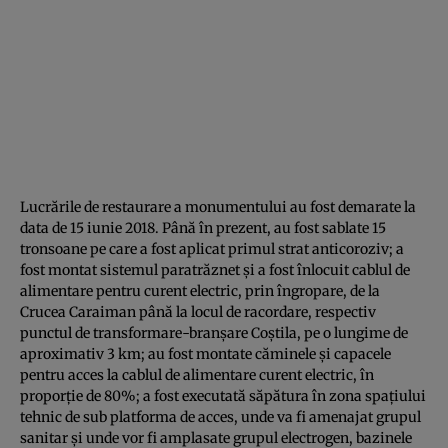
Lucrările de restaurare a monumentului au fost demarate la
data de 15 iunie 2018. Până în prezent, au fost sablate 15
tronsoane pe care a fost aplicat primul strat anticoroziv; a
fost montat sistemul paratrăznet şi a fost înlocuit cablul de
alimentare pentru curent electric, prin îngropare, de la
Crucea Caraiman până la locul de racordare, respectiv
punctul de transformare-branşare Coştila, pe o lungime de
aproximativ 3 km; au fost montate căminele şi capacele
pentru acces la cablul de alimentare curent electric, în
proporţie de 80%; a fost executată săpătura în zona spaţiului
tehnic de sub platforma de acces, unde va fi amenajat grupul
sanitar şi unde vor fi amplasate grupul electrogen, bazinele