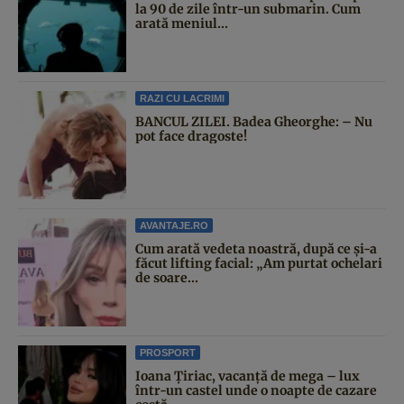
la 90 de zile într-un submarin. Cum
arată meniul...
RAZI CU LACRIMI
BANCUL ZILEI. Badea Gheorghe: – Nu
pot face dragoste!
AVANTAJE.RO
Cum arată vedeta noastră, după ce și-a
făcut lifting facial: „Am purtat ochelari
de soare...
PROSPORT
Ioana Țiriac, vacanță de mega – lux
într-un castel unde o noapte de cazare