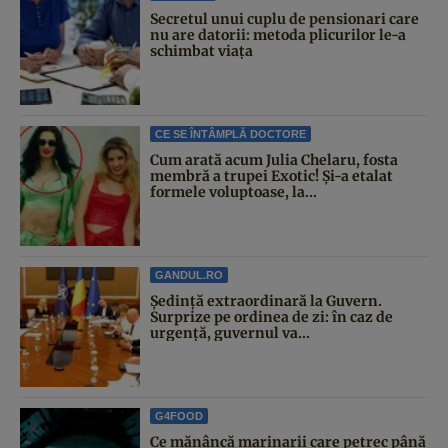
Secretul unui cuplu de pensionari care
nu are datorii: metoda plicurilor le-a
schimbat viața
CE SE ÎNTÂMPLĂ DOCTORE
Cum arată acum Julia Chelaru, fosta
membră a trupei Exotic! Și-a etalat
formele voluptoase, la...
GANDUL.RO
Şedinţă extraordinară la Guvern.
Surprize pe ordinea de zi: în caz de
urgență, guvernul va...
G4FOOD
Ce mănâncă marinarii care petrec până