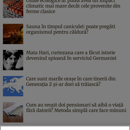
Ouăle ecologice ar putea avea un impact
climatic mai mare decât cele provenite din
ferme clasice
Sauna în timpul caniculei: poate pregăti
organismul pentru căldură?
Mata Hari, curtezana care a făcut istorie
devenind spioană în serviciul Germaniei
Care sunt marile orașe în care tinerii din
Generația Z și-ar dori să trăiască?
Cum au reușit doi pensionari să aibă o viață
fără datorii? Metoda simplă care face minuni