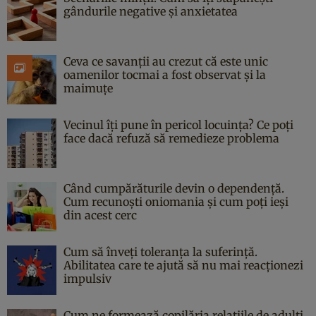
gândurile negative și anxietatea
Ceva ce savanții au crezut că este unic
oamenilor tocmai a fost observat și la
maimuțe
Vecinul îți pune în pericol locuința? Ce poți
face dacă refuză să remedieze problema
Când cumpărăturile devin o dependență.
Cum recunoști oniomania și cum poți ieși
din acest cerc
Cum să înveți toleranța la suferință.
Abilitatea care te ajută să nu mai reacționezi
impulsiv
Cum ne formează copilăria relațiile de adulți.