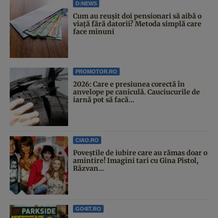
D:NEWS
Cum au reușit doi pensionari să aibă o
viață fără datorii? Metoda simplă care
face minuni
PROMOTOR.RO
2026: Care e presiunea corectă în
anvelope pe caniculă. Cauciucurile de
iarnă pot să facă...
CIAO.RO
Poveştile de iubire care au rămas doar o
amintire! Imagini tari cu Gina Pistol,
Răzvan...
GO4IT.RO