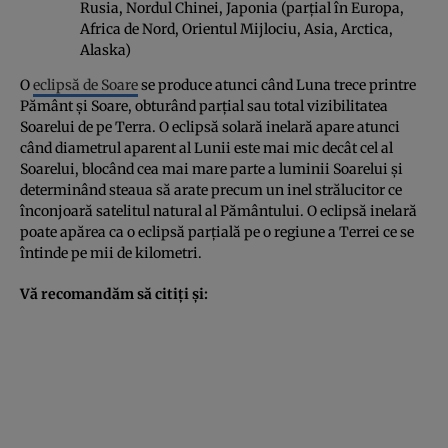
Rusia, Nordul Chinei, Japonia (parţial în Europa,
Africa de Nord, Orientul Mijlociu, Asia, Arctica,
Alaska)
O
eclipsă de Soare
se produce atunci când Luna trece printre
Pământ şi Soare, obturând parţial sau total vizibilitatea
Soarelui de pe Terra. O eclipsă solară inelară apare atunci
când diametrul aparent al Lunii este mai mic decât cel al
Soarelui, blocând cea mai mare parte a luminii Soarelui şi
determinând steaua să arate precum un inel strălucitor ce
înconjoară satelitul natural al Pământului. O eclipsă inelară
poate apărea ca o eclipsă parţială pe o regiune a Terrei ce se
întinde pe mii de kilometri.
Vă recomandăm să citiţi şi: