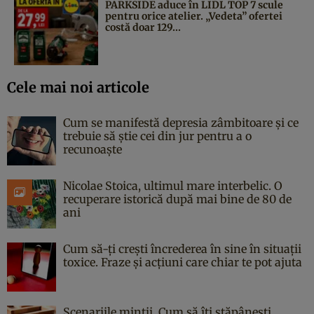
PARKSIDE aduce în LIDL TOP 7 scule
pentru orice atelier. „Vedeta” ofertei
costă doar 129...
Cele mai noi articole
Cum se manifestă depresia zâmbitoare și ce
trebuie să știe cei din jur pentru a o
recunoaște
Nicolae Stoica, ultimul mare interbelic. O
recuperare istorică după mai bine de 80 de
ani
Cum să-ți crești încrederea în sine în situații
toxice. Fraze și acțiuni care chiar te pot ajuta
Scenariile minții. Cum să îți stăpânești