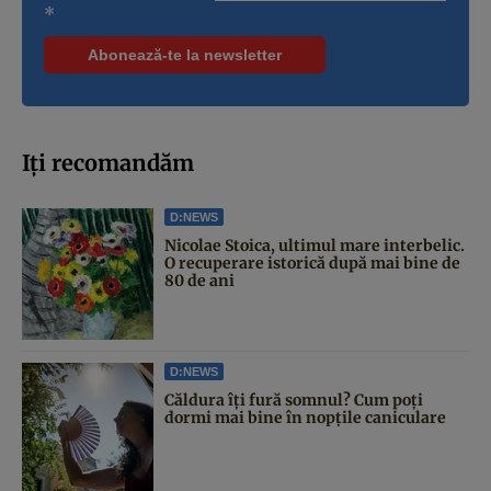
*
Iți recomandăm
D:NEWS
Nicolae Stoica, ultimul mare interbelic.
O recuperare istorică după mai bine de
80 de ani
D:NEWS
Căldura îți fură somnul? Cum poți
dormi mai bine în nopțile caniculare