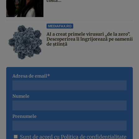
costă...
MEDIAFAX.RO
AI a creat primele virusuri „de la zero”.
Descoperirea îi îngrijorează pe oamenii
de știință
Adresa de email*
Numele
Prenumele
Sunt de acord cu
Politica de confidentialitate