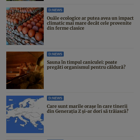
D:NEWS
Ouăle ecologice ar putea avea un impact
climatic mai mare decât cele provenite
din ferme clasice
D:NEWS
Sauna în timpul caniculei: poate
pregăti organismul pentru căldură?
D:NEWS
Care sunt marile orașe în care tinerii
din Generația Z și-ar dori să trăiască?