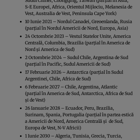
Sudul Chinei, Chongqing, Taiwan (parţial în Asia,
S-E Europei, Africa, Orientul Mijlociu, Melanesia de
Vest, Australia de Vest, Peninsula Cape York)
10 Iunie 2021 – Nordul Canadei, Greoenlanda, Rusia
(parţial în Nordul Americii de Nord, Europa, Asia)
24 Octombrie 2023 – Vestul Statelor Unite, America
Centrală, Columbia, Brazilia (parţial în America de
Nord şi America de Sud)
2 Octombrie 2024 – Sudul Chile, Argentina de Sud
(parţial în Pacific, Sudul Americii de Sud)
17 Februarie 2026 – Antarctica (parţial în Sudul
Argentinei, Chile, Africa de Sud)
6 Februarie 2027 – Chile, Argentina, Atlantic
(parţial în America de Sud, Antarctica, Africa de Sud
şi de Vest)
26 Ianuarie 2028 – Ecuador, Peru, Brazilia,
Surinam, Spania, Portugalia (parţial în partea estică
a Americii de Nord, America Centrală şi de Sud,
Europa de Vest, N-V Africii)
1 Iunie 2030 – Algeria, Tunisia, Grecia, Turcia,