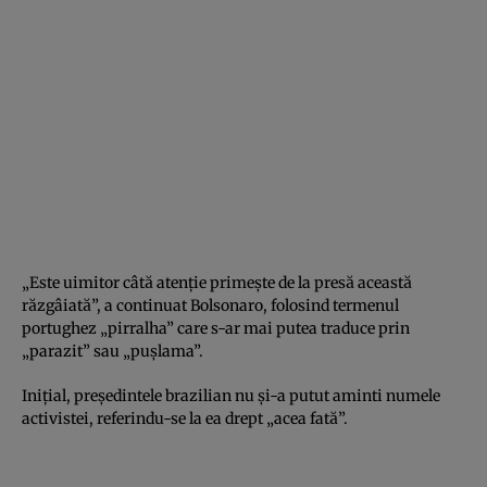
„Este uimitor câtă atenţie primeşte de la presă această
răzgâiată”, a continuat Bolsonaro, folosind termenul
portughez „pirralha” care s-ar mai putea traduce prin
„parazit” sau „puşlama”.
Iniţial, preşedintele brazilian nu şi-a putut aminti numele
activistei, referindu-se la ea drept „acea fată”.