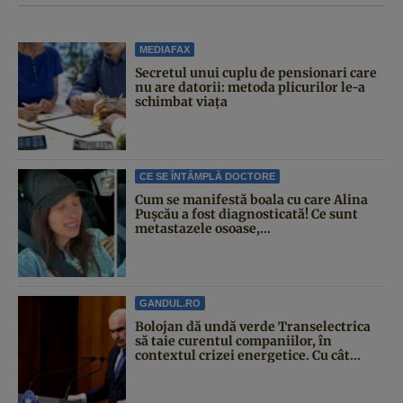
MEDIAFAX
Secretul unui cuplu de pensionari care
nu are datorii: metoda plicurilor le-a
schimbat viața
CE SE ÎNTÂMPLĂ DOCTORE
Cum se manifestă boala cu care Alina
Pușcău a fost diagnosticată! Ce sunt
metastazele osoase,...
GANDUL.RO
Bolojan dă undă verde Transelectrica
să taie curentul companiilor, în
contextul crizei energetice. Cu cât...