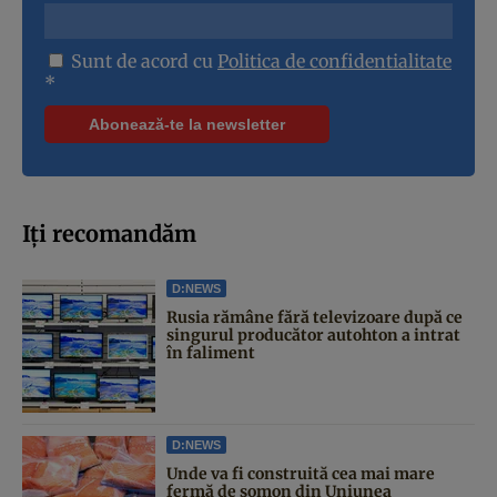
Sunt de acord cu
Politica de confidentialitate
*
Iți recomandăm
D:NEWS
Rusia rămâne fără televizoare după ce
singurul producător autohton a intrat
în faliment
D:NEWS
Unde va fi construită cea mai mare
fermă de somon din Uniunea