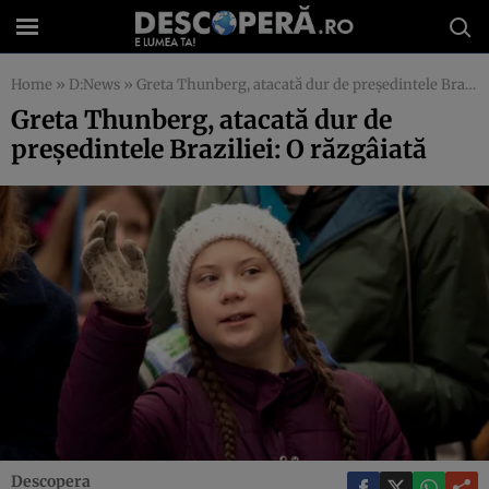
Home
»
D:News
»
Greta Thunberg, atacată dur de preşedintele Braziliei: O răzgâiată
Greta Thunberg, atacată dur de
preşedintele Braziliei: O răzgâiată
Descopera