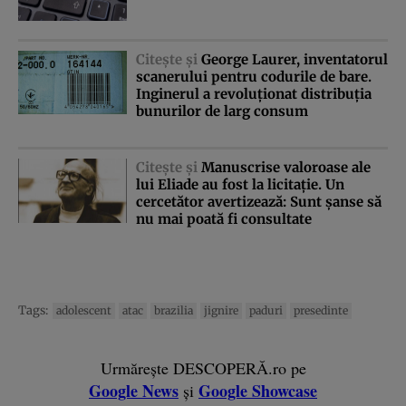
Citeşte şi
George Laurer, inventatorul
scanerului pentru codurile de bare.
Inginerul a revoluţionat distribuţia
bunurilor de larg consum
Citeşte şi
Manuscrise valoroase ale
lui Eliade au fost la licitaţie. Un
cercetător avertizează: Sunt şanse să
nu mai poată fi consultate
Tags:
adolescent
atac
brazilia
jignire
paduri
presedinte
Urmărește DESCOPERĂ.ro pe
Google News
Google Showcase
și