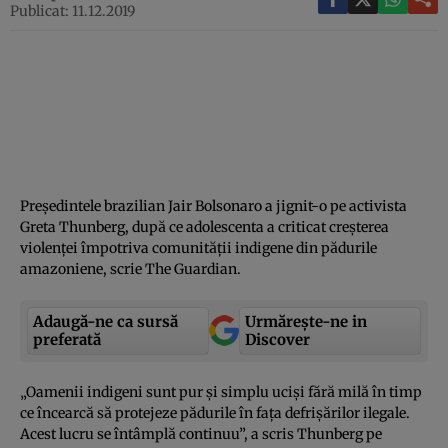
Publicat: 11.12.2019
Preşedintele brazilian Jair Bolsonaro a jignit-o pe activista
Greta Thunberg, după ce adolescenta a criticat creşterea
violenţei împotriva comunităţii indigene din pădurile
amazoniene, scrie The Guardian.
Adaugă-ne ca sursă
Urmărește-ne in
preferată
Discover
„Oamenii indigeni sunt pur şi simplu ucişi fără milă în timp
ce încearcă să protejeze pădurile în faţa defrişărilor ilegale.
Acest lucru se întâmplă continuu”, a scris Thunberg pe