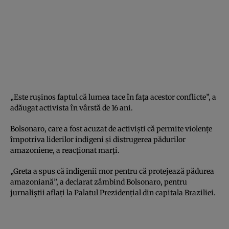
„Este ruşinos faptul că lumea tace în faţa acestor conflicte”, a
adăugat activista în vârstă de 16 ani.
Bolsonaro, care a fost acuzat de activişti că permite violenţe
împotriva liderilor indigeni şi distrugerea pădurilor
amazoniene, a reacţionat marţi.
„Greta a spus că indigenii mor pentru că protejează pădurea
amazoniană”, a declarat zâmbind Bolsonaro, pentru
jurnaliştii aflaţi la Palatul Prezidenţial din capitala Braziliei.