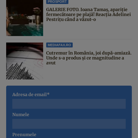
PROSPORT
GALERIE FOTO. Ioana Tamaş, apariție
fermecătoare pe plajă! Reacția Adelinei
Pestrițu când a văzut-o
MEDIAFAX.RO
Cutremur în România, joi după-amiază.
Unde s-a produs și ce magnitudine a
avut
Adresa de email*
Numele
Prenumele