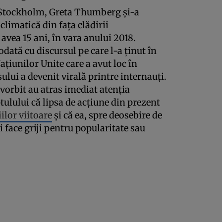
n Stockholm, Greta Thumberg şi-a
climatică din faţa clădirii
vea 15 ani, în vara anului 2018.
odată cu discursul pe care l-a ţinut în
aţiunilor Unite care a avut loc în
ului a devenit virală printre internauţi.
 vorbit au atras imediat atenţia
tulului că lipsa de acţiune din prezent
ilor viitoare
şi că ea, spre deosebire de
şi face griji pentru popularitate sau