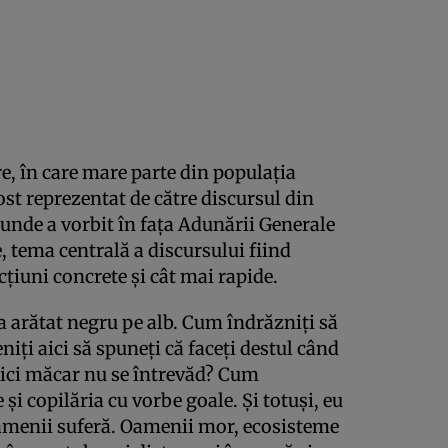
 în care mare parte din populaţia
fost reprezentat de către discursul din
 unde a vorbit în faţa Adunării Generale
, tema centrală a discursului fiind
cţiuni concrete şi cât mai rapide.
-a arătat negru pe alb. Cum îndrăzniţi să
eniţi aici să spuneţi că faceţi destul când
e nici măcar nu se întrevăd? Cum
 şi copilăria cu vorbe goale. Şi totuşi, eu
menii suferă. Oamenii mor, ecosisteme