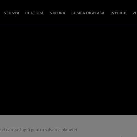
ȘTIINȚĂ
CULTURĂ
NATURĂ
LUMEA DIGITALĂ
ISTORIE
V
i care se luptă pentru salvarea planetei