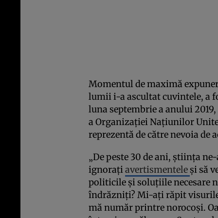
Momentul de maximă expunere,
lumii i-a ascultat cuvintele, a 
luna septembrie a anului 2019,
a Organizaţiei Naţiunilor Unite
reprezentă de către nevoia de a
„De peste 30 de ani, ştiinţa ne
ignoraţi
avertismentele
şi să v
politicile şi soluţiile necesar
îndrăzniţi? Mi-aţi răpit visurile
mă număr printre norocoşi. Oa