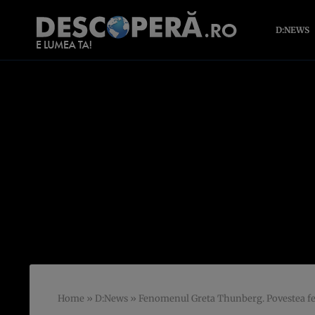
D:NEWS
Home
»
D:News
»
Fenomenul Greta Thunberg. Povestea fete