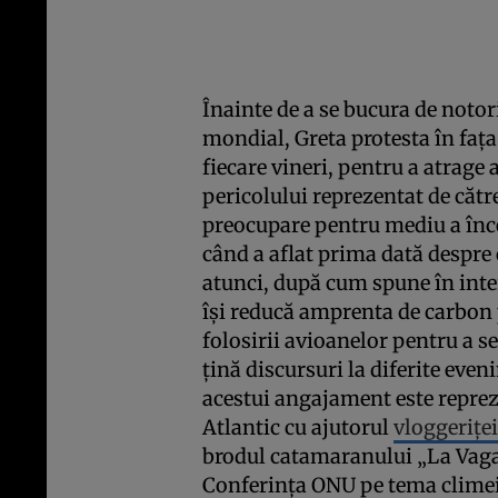
Înainte de a se bucura de notori
mondial, Greta protesta în faţa
fiecare vineri, pentru a atrage a
pericolului reprezentat de cătr
preocupare pentru mediu a înce
când a aflat prima dată despre
atunci, după cum spune în interv
îşi reducă amprenta de carbon 
folosirii avioanelor pentru a s
ţină discursuri la diferite eve
acestui angajament este reprez
Atlantic cu ajutorul
vloggeriţe
brodul catamaranului „La Vaga
Conferinţa ONU pe tema climei 