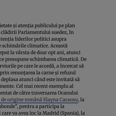
etate şi atenţia publicului pe plan
 clădirii Parlamentului suedez, în
tenţia liderilor politici asupra
e schimările climatice. Această
put la vârsta de doar opt ani, atunci
 ce presupune schimbarea climatică. De
iurile pe care le acordă, a încercat să
prin renunţarea la carne şi refuzul
e deplasa atunci când este invitată să
nimente. Cel mai recent exemplu al
entat de către traversarea Ocanului
i de origine română Elayna Carausu
, la
bonde”, pentru a participa la
care va avea loc la Madrid (Spania), la