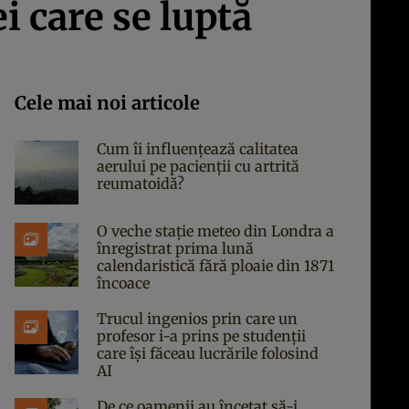
 care se luptă
Cele mai noi articole
Cum îi influențează calitatea
aerului pe pacienții cu artrită
reumatoidă?
O veche stație meteo din Londra a
înregistrat prima lună
calendaristică fără ploaie din 1871
încoace
Trucul ingenios prin care un
profesor i-a prins pe studenții
care își făceau lucrările folosind
AI
De ce oamenii au încetat să-i