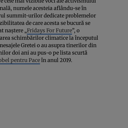
 cele mai vizibile voci ale activismului
onală, numele acesteia aflându-se în
rul summit-urilor dedicate problemelor
zibilitatea de care acesta se bucură se
at naştere „
Fridays For Future
”, o
parea schimbărilor climatice la începutul
mesajele Gretei o au asupra tinerilor din
ilor doi ani au pus-o pe lista scurtă
obel pentru Pace
în anul 2019.