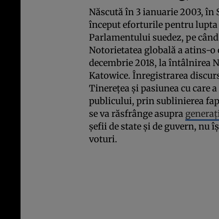
Născută în 3 ianuarie 2003, î
început eforturile pentru lupta 
Parlamentului suedez, pe când a
Notorietatea globală a atins-o 
decembrie 2018, la întâlnirea N
Katowice. Înregistrarea discurs
Tinereţea şi pasiunea cu care a
publicului, prin sublinierea fap
se va răsfrânge asupra
generaţi
şefii de state şi de guvern, nu î
voturi.