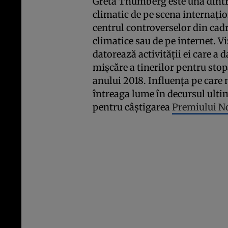
Greta Thumberg este una dintre
climatic de pe scena internaţi
centrul controverselor din cad
climatice sau de pe internet. Vi
datorează activităţii ei care a d
mişcăre a tinerilor pentru sto
anului 2018. Influenţa pe care 
întreaga lume în decursul ultim
pentru câştigarea
Premiului N