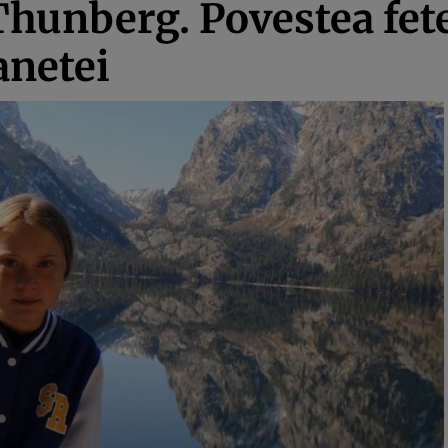
unberg. Povestea fetei
anetei