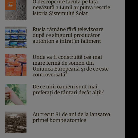
O descoperire făcută pe fața
nevăzută a Lunii ar putea rescrie
istoria Sistemului Solar
Rusia rămâne fără televizoare
după ce singurul producător
autohton a intrat în faliment
Unde va fi construită cea mai
mare fermă de somon din
Uniunea Europeană și de ce este
controversată?
De ce unii oameni sunt mai
preferați de țânțari decât alții?
Au trecut 81 de ani de la lansarea
primei bombe atomice