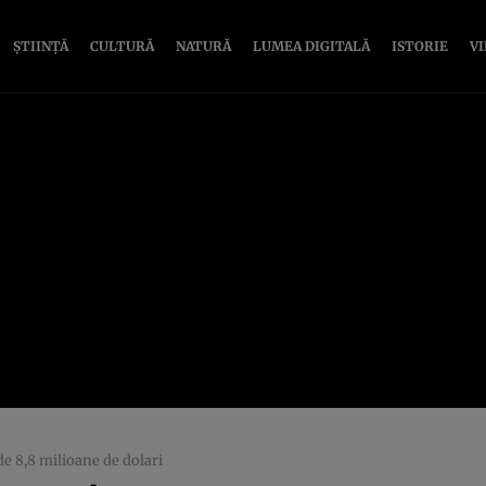
ȘTIINȚĂ
CULTURĂ
NATURĂ
LUMEA DIGITALĂ
ISTORIE
V
e 8,8 milioane de dolari