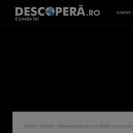
D:NEWS
Home
»
D:News
»
Manuscrisul care s-a vândut cu un preţ d