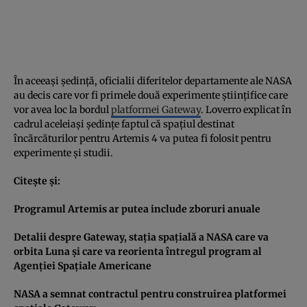
În aceeaşi şedinţă, oficialii diferitelor departamente ale NASA
au decis care vor fi primele două experimente ştiinţifice care
vor avea loc la bordul
platformei Gateway
. Loverro explicat în
cadrul aceleiaşi şedinţe faptul că spaţiul destinat
încărcăturilor pentru Artemis 4 va putea fi folosit pentru
experimente şi studii.
Citeşte şi:
Programul Artemis ar putea include zboruri anuale
Detalii despre Gateway, staţia spaţială a NASA care va
orbita Luna şi care va reorienta întregul program al
Agenţiei Spaţiale Americane
NASA a semnat contractul pentru construirea platformei