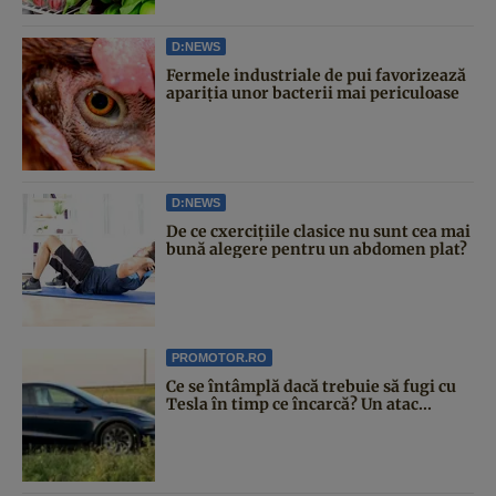
D:NEWS
Fermele industriale de pui favorizează
apariția unor bacterii mai periculoase
D:NEWS
De ce cxercițiile clasice nu sunt cea mai
bună alegere pentru un abdomen plat?
PROMOTOR.RO
Ce se întâmplă dacă trebuie să fugi cu
Tesla în timp ce încarcă? Un atac...