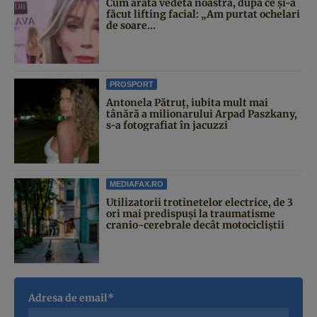
Cum arată vedeta noastră, după ce și-a
făcut lifting facial: „Am purtat ochelari
de soare...
PROSPORT
Antonela Pătruț, iubita mult mai
tânără a milionarului Arpad Paszkany,
s-a fotografiat în jacuzzi
MEDIAFAX.RO
Utilizatorii trotinetelor electrice, de 3
ori mai predispuși la traumatisme
cranio-cerebrale decât motocicliștii
Adresa de email*