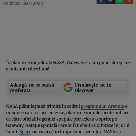
Publicat: 18.03.2020
În planurile iniţiale ale NASA, Gateway era un punct de oprire
al misunii către Lună.
Adaugă-ne ca sursă
Urmărește-ne in
preferată
Discover
NASA plănuieşte să trimită în cadrul
programului Artemis
o
misunea care să aselenizeze, planurile iniţiale făcute publice
de către oficialii agenţiei spaţiale prevedeau o oprire pe
Gateway, o staţie spaţială care ar fi trebuit să orbiteze în jurul
Lunii.
Space
notează că în timpul unei şedinţe a NASA s-a