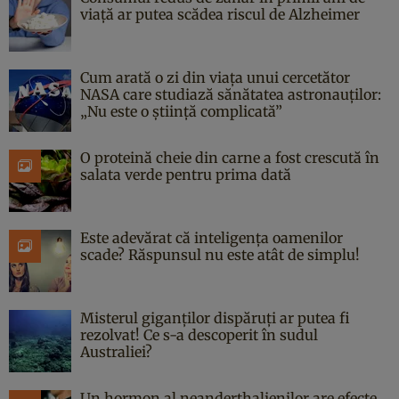
viață ar putea scădea riscul de Alzheimer
Cum arată o zi din viața unui cercetător
NASA care studiază sănătatea astronauților:
„Nu este o știință complicată”
O proteină cheie din carne a fost crescută în
salata verde pentru prima dată
Este adevărat că inteligența oamenilor
scade? Răspunsul nu este atât de simplu!
Misterul giganților dispăruți ar putea fi
rezolvat! Ce s-a descoperit în sudul
Australiei?
Un hormon al neanderthalienilor are efecte