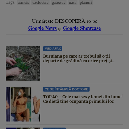
Tags:
armeis
excludere
gateway
nasa
planuri
Urmărește DESCOPERĂ.ro pe
Google News
Google Showcase
și
MEDIAFAX
Buruiana pe care ar trebui să o ții
departe de grădină cu orice preț și...
CE SE ÎNTÂMPLĂ DOCTORE
TOP 40 – Cele mai sexy femei din lume!
Ce dietă ține ocupanta primului loc