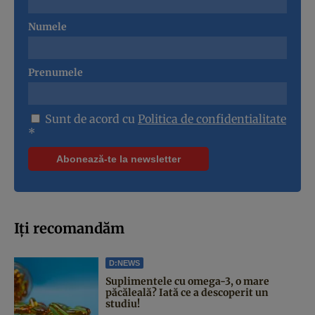
Numele
Prenumele
Sunt de acord cu
Politica de confidentialitate
*
Iți recomandăm
D:NEWS
Suplimentele cu omega-3, o mare
păcăleală? Iată ce a descoperit un
studiu!