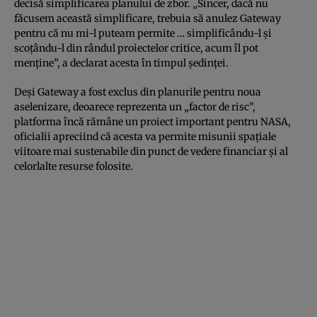
decisă simplificarea planului de zbor. „Sincer, dacă nu
făcusem această simplificare, trebuia să anulez Gateway
pentru că nu mi-l puteam permite … simplificându-l şi
scoţându-l din rândul proiectelor critice, acum îl pot
menţine”, a declarat acesta în timpul şedinţei.
Deşi Gateway a fost exclus din planurile pentru noua
aselenizare, deoarece reprezenta un „factor de risc”,
platforma încă rămâne un proiect important pentru NASA,
oficialii apreciind că acesta va permite misunii spaţiale
viitoare mai sustenabile din punct de vedere financiar şi al
celorlalte resurse folosite.