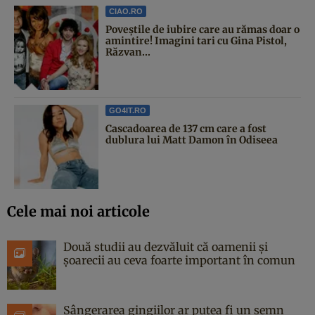
CIAO.RO
Poveştile de iubire care au rămas doar o
amintire! Imagini tari cu Gina Pistol,
Răzvan...
GO4IT.RO
Cascadoarea de 137 cm care a fost
dublura lui Matt Damon în Odiseea
Cele mai noi articole
Două studii au dezvăluit că oamenii și
șoarecii au ceva foarte important în comun
Sângerarea gingiilor ar putea fi un semn