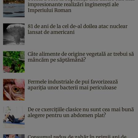
impresionante realizări inginerești ale
Imperiului Roman
81 de ani de la cel de-al doilea atac nuclear
lansat de americani
Câte alimente de origine vegetală ar trebui să
mâncăm pe săptămână?
Fermele industriale de pui favorizează
apariția unor bacterii mai periculoase
De ce cxercițiile clasice nu sunt cea mai bună
alegere pentru un abdomen plat?
Consumul redus de zahăr în primii ani de