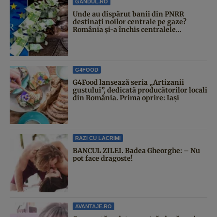
GANDUL.RO
Unde au dispărut banii din PNRR
destinați noilor centrale pe gaze?
România și-a închis centralele...
G4FOOD
G4Food lansează seria „Artizanii
gustului”, dedicată producătorilor locali
din România. Prima oprire: Iași
RAZI CU LACRIMI
BANCUL ZILEI. Badea Gheorghe: – Nu
pot face dragoste!
AVANTAJE.RO