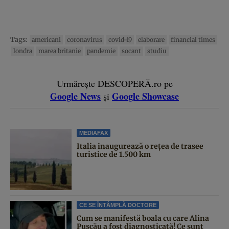
Tags:
americani
coronavirus
covid-19
elaborare
financial times
londra
marea britanie
pandemie
socant
studiu
Urmărește DESCOPERĂ.ro pe
Google News
Google Showcase
și
MEDIAFAX
Italia inaugurează o rețea de trasee
turistice de 1.500 km
CE SE ÎNTÂMPLĂ DOCTORE
Cum se manifestă boala cu care Alina
Pușcău a fost diagnosticată! Ce sunt