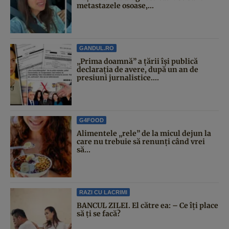
metastazele osoase,...
GANDUL.RO
„Prima doamnă” a țării își publică
declarația de avere, după un an de
presiuni jurnalistice....
G4FOOD
Alimentele „rele” de la micul dejun la
care nu trebuie să renunți când vrei
să...
RAZI CU LACRIMI
BANCUL ZILEI. El către ea: – Ce îți place
să ți se facă?