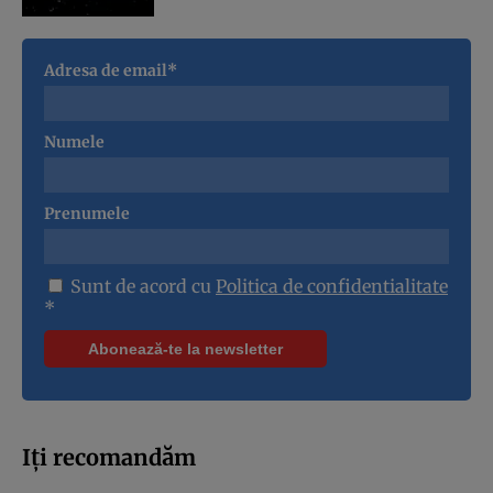
Adresa de email*
Numele
Prenumele
Sunt de acord cu
Politica de confidentialitate
*
Iți recomandăm