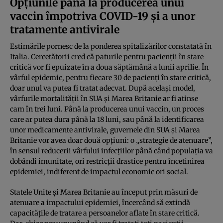
Opţiunile până la producerea unui
vaccin împotriva COVID-19 şi a unor
tratamente antivirale
Estimările pornesc de la ponderea spitalizărilor constatată în
Italia. Cercetătorii cred că paturile pentru pacienţii în stare
critică vor fi epuizate în a doua săptămână a lunii aprilie. În
vârful epidemic, pentru fiecare 30 de pacienţi în stare critică,
doar unul va putea fi tratat adecvat. După acelaşi model,
vârfurile mortalităţii în SUA şi Marea Britanie ar fi atinse
cam în trei luni. Până la producerea unui vaccin, un proces
care ar putea dura până la 18 luni, sau până la identificarea
unor medicamente antivirale, guvernele din SUA şi Marea
Britanie vor avea doar două opţiuni: o „strategie de atenuare”,
în sensul reducerii vârfului infecţiilor până când populaţia va
dobândi imunitate, ori restricţii drastice pentru încetinirea
epidemiei, indiferent de impactul economic ori social.
Statele Unite şi Marea Britanie au început prin măsuri de
atenuare a impactului epidemiei, încercând să extindă
capacităţile de tratare a persoanelor aflate în stare critică.