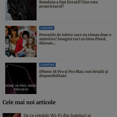
România a fost livrată! Cine este
proprietarul?
CIAO.RO
Poveştile de iubire care au rămas doar o
amintire! Imagini tari cu Gina Pistol,
Răzvan...
GO4IT.RO
iPhone 18 Pro și Pro Max: noi detalii și
disponibilitate
Cele mai noi articole
De ce rețelele Wi-Fi din hoteluri și