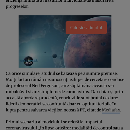
eficienţa limitată a măsurilor individuale de măsurare a
progreselor.
Citește articolul
Ca orice simulare, studiul se bazează pe anumite premise.
Mulţi factori rămân necunoscuţi echipei de cercetare conduse
de profesorul Neil Ferguson, care săptămâna aceasta s-a
îmbolnăvit şi are simptome de coronavirus. Dar chiar şi prin
această abordare prudentă, concluziile sunt brutal de dure:
liderii democratici se confruntă doar cu opţiuni teribile în
lupta pentru salvarea vieţilor, notează FT, citat de
Mediafax
.
Primul scenariu al modelului se referă la impactul
coronavirusului „în lipsa oricăror modalităţi de control sau a