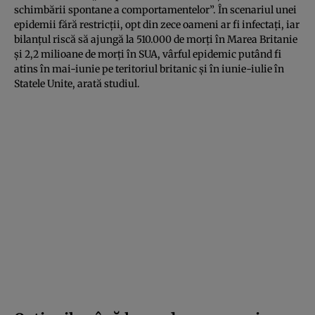
schimbării spontane a comportamentelor”. În scenariul unei
epidemii fără restricţii, opt din zece oameni ar fi infectaţi, iar
bilanţul riscă să ajungă la 510.000 de morţi în Marea Britanie
şi 2,2 milioane de morţi în SUA, vârful epidemic putând fi
atins în mai-iunie pe teritoriul britanic şi în iunie-iulie în
Statele Unite, arată studiul.