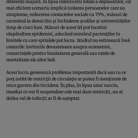
diferenţă majoră. În lipsa interzicerii totale a deplasărilor, cel
mai eficient scenariu implică izolarea persoanelor care au
simptome, reducerea contactelor sociale cu 75%, măsuri de
carantină la domiciliu şi închiderea şcolilor şi universităţilor
timp de cinci luni. Măsuri de acest fel pot încetini
răspândirea epidemiei, aducând numărul pacienţilor în
limitele cu care spitalele pot lucra. Studiul nu estimează însă
costurile: loviturile devastatoare asupra economiei,
consecinţele pentru bunăstarea generală sau ratele de
mortalitate ale altor boli.
Acest lucru generează problema importantă dacă sau cu ce
preţ astfel de restricţii de circulaţie ar putea fi menţinute de
orice guvern din Occident. În plus, în lipsa unui vaccin,
imediat ce vor fi suspendate cele mai dure restricţii, un al
doilea val de infecţii ar fi de aşteptat.