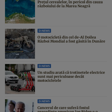
Prețul cerealelor, în pericol din cauza
războiului de la Marea Neagră
D:NEWS
O motocicletă din cel de-Al Doilea
Război Mondial a fost găsită în Dunăre
D:NEWS
Un studiu arată că trotinetele electrice
sunt mai periculoase decât
motocicletele
D:NEWS
Cancerul de care suferă fostul
președinte american Joe Biden s-a