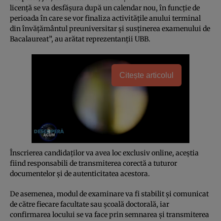
licenţă se va desfăşura după un calendar nou, în funcţie de
perioada în care se vor finaliza activităţile anului terminal
din învăţământul preuniversitar şi susţinerea examenului de
Bacalaureat”, au arătat reprezentanţii UBB.
Citește articolul
Înscrierea candidaţilor va avea loc exclusiv online, aceştia
fiind responsabili de transmiterea corectă a tuturor
documentelor şi de autenticitatea acestora.
De asemenea, modul de examinare va fi stabilit şi comunicat
de către fiecare facultate sau şcoală doctorală, iar
confirmarea locului se va face prin semnarea şi transmiterea