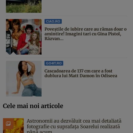
CIAO.RO
Poveştile de iubire care au rămas doar o
amintire! Imagini tari cu Gina Pistol,
Răzvan...
GO4IT.RO
Cascadoarea de 137 cm care a fost
dublura lui Matt Damon în Odiseea
Cele mai noi articole
Astronomii au dezvăluit cea mai detaliată
fotografie cu suprafața Soarelui realizată
până acum