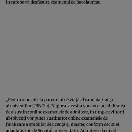
în care se va desfăşura examenul de Bacalaureat.
„Pentru a nu afecta parcursul de viaţă al candidaţilor şi
absolvenţilor UBB Cluj-Napoca, aceştia vor avea posibilitatea
de a susţine online examenele de admitere, în timp ce viitorii
absolvenţi vor putea susţine tot online examenele de
finalizare a studiilor de licenţă şi master, conform deciziei
adoptate, joi, de Senatul universităţii. Admiterea la nivel