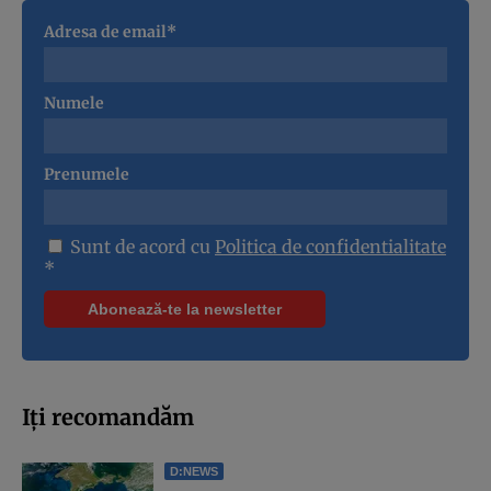
Adresa de email*
Numele
Prenumele
Sunt de acord cu
Politica de confidentialitate
*
Iți recomandăm
D:NEWS