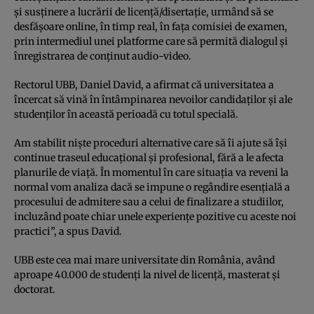
şi susţinere a lucrării de licenţă/disertaţie, urmând să se
desfăşoare online, în timp real, în faţa comisiei de examen,
prin intermediul unei platforme care să permită dialogul şi
înregistrarea de conţinut audio-video.
Rectorul UBB, Daniel David, a afirmat că universitatea a
încercat să vină în întâmpinarea nevoilor candidaţilor şi ale
studenţilor în această perioadă cu totul specială.
Am stabilit nişte proceduri alternative care să îi ajute să îşi
continue traseul educaţional şi profesional, fără a le afecta
planurile de viaţă. În momentul în care situaţia va reveni la
normal vom analiza dacă se impune o regândire esenţială a
procesului de admitere sau a celui de finalizare a studiilor,
incluzând poate chiar unele experienţe pozitive cu aceste noi
practici”, a spus David.
UBB este cea mai mare universitate din România, având
aproape 40.000 de studenţi la nivel de licenţă, masterat şi
doctorat.