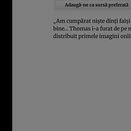
Adaugă-ne ca sursă preferată
„Am cumpărat nişte dinţi falşi
bine… Thomas i-a furat de pe m
distribuit primele imagini onl