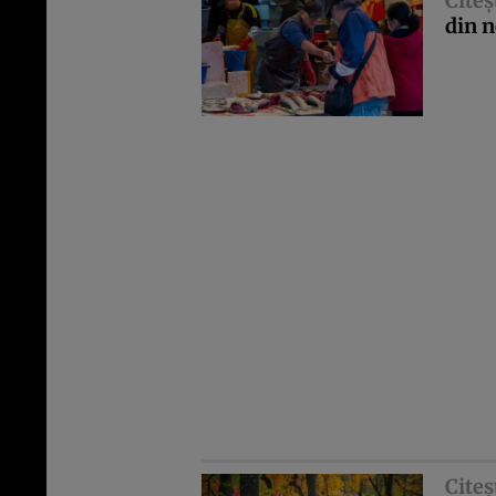
Citeş
din n
Citeş