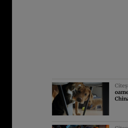
Citeş
oamen
Chin