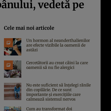
pânului, vedetă pe
Cele mai noi articole
Un hormon al neanderthalienilor
are efecte vizibile la oamenii de
astăzi
Cercetătorii au creat câini la care
oamenii să nu fie alergici
Nu este suficient să înțelegi rănile
din copilărie. De ce sunt
importante și exercițiile care
calmează sistemul nervos
Cum au transformat doi