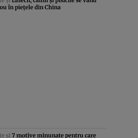
te şi
Liliecii, câinii şi pisicile se vând
ou în pieţele din China
te şi
7 motive minunate pentru care