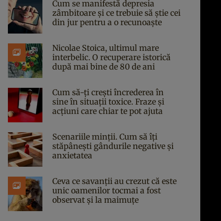
Cum se manifestă depresia
zâmbitoare și ce trebuie să știe cei
din jur pentru a o recunoaște
Nicolae Stoica, ultimul mare
interbelic. O recuperare istorică
după mai bine de 80 de ani
Cum să-ți crești încrederea în
sine în situații toxice. Fraze și
acțiuni care chiar te pot ajuta
Scenariile minții. Cum să îți
stăpânești gândurile negative și
anxietatea
Ceva ce savanții au crezut că este
unic oamenilor tocmai a fost
observat și la maimuțe