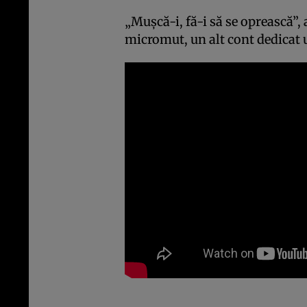
„Muşcă-i, fă-i să se oprească”,
micromut, un alt cont dedicat u