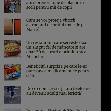
antreprenori tone de plastic în
școli pentru mii de copii
Cum se vor proteja viitorii
astronauți de praful toxic de pe
Marte?
Un restaurant care servește doar
un singur fel de mâncare și are
doar 20 de locuri a primit o stea
Michelin
Beneficiul surpriză pe care le-ar
putea avea medicamentele pentru
slăbit
De ce copiii crescuți fără telefoane
au devenit adulți mai fericiți?
Începutul sfârşitului: Ziua în care