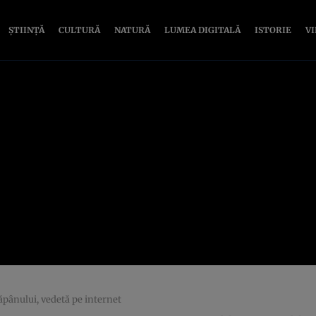
ȘTIINȚĂ
CULTURĂ
NATURĂ
LUMEA DIGITALĂ
ISTORIE
V
tăpânului, vedetă pe internet