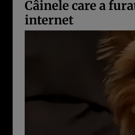
Câinele care a fura
internet