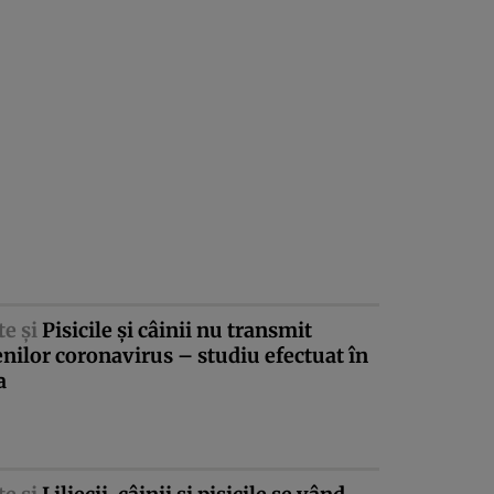
te şi
Pisicile şi câinii nu transmit
ilor coronavirus – studiu efectuat în
a