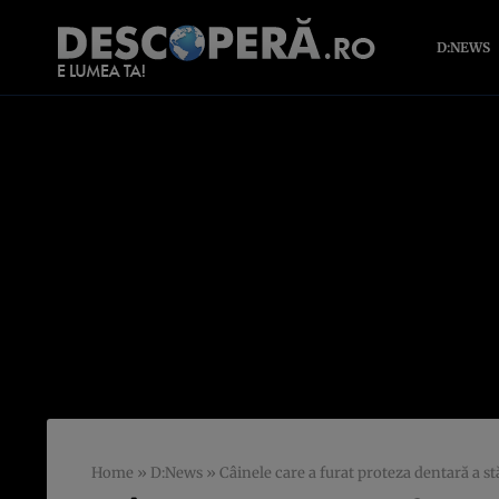
D:NEWS
Home
»
D:News
»
Câinele care a furat proteza dentară a s