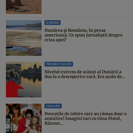
D:NEWS
Dunărea și România, în presa
americană. Ce spun jurnaliștii despre
criza apei?
PROMOTOR.RO
Nivelul extrem de scăzut al Dunării a
dus la o descoperire rară. Era acolo de...
CIAO.RO
Poveştile de iubire care au rămas doar o
amintire! Imagini tari cu Gina Pistol,
Răzvan...