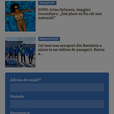
PROSPORT
FOTO. Irina Deleanu, imagini
incendiare: „Îmi place să fiu cât mai
naturală”
MEDIAFAX.RO
Cel mai nou aeroport din România a
ajuns la un milion de pasageri. Borna
a...
Adresa de email*
Numele
Prenumele