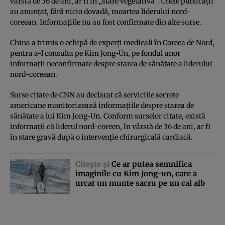
vârstă de 36 de ani, ar fi în „stare vegetativă”. Unele publicaţii
au anunţat, fără nicio dovadă, moartea liderului nord-
coreean. Informaţiile nu au fost confirmate din alte surse.
China a trimis o echipă de experţi medicali în Coreea de Nord,
pentru a-l consulta pe Kim Jong-Un, pe fondul unor
informaţii neconfirmate despre starea de sănătate a liderului
nord-coreean.
Surse citate de CNN au declarat că serviciile secrete
americane monitorizează informaţiile despre starea de
sănătate a lui Kim Jong-Un. Conform surselor citate, există
informaţii că liderul nord-coreen, în vârstă de 36 de ani, ar fi
în stare gravă după o intervenţie chirurgicală cardiacă.
Citeşte şi
Ce ar putea semnifica
imaginile cu Kim Jong-un, care a
urcat un munte sacru pe un cal alb