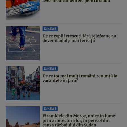
avea medicamentele pentru slăbit
D:NEWS
De ce copiii crescuți fără telefoane au
devenit adulți mai fericiți?
D:NEWS
De ce tot mai mulți români renunță la
vacanțele în țară?
D:NEWS
Piramidele din Meroe, unice în lume
prin arhitectura lor, în pericol din
cauza războiului din Sudan