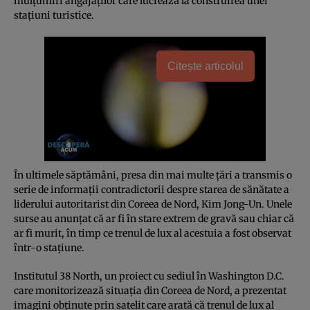
mulţumiri angajaţilor care lucrează la construirea unei
staţiuni turistice.
Citește articolul
În ultimele săptămâni, presa din mai multe ţări a transmis o
serie de informaţii contradictorii despre starea de sănătate a
liderului autoritarist din Coreea de Nord, Kim Jong-Un. Unele
surse au anunţat că ar fi în stare extrem de gravă sau chiar că
ar fi murit, în timp ce trenul de lux al acestuia a fost observat
într-o staţiune.
Institutul 38 North, un proiect cu sediul în Washington D.C.
care monitorizează situaţia din Coreea de Nord, a prezentat
imagini obţinute prin satelit care arată că trenul de lux al