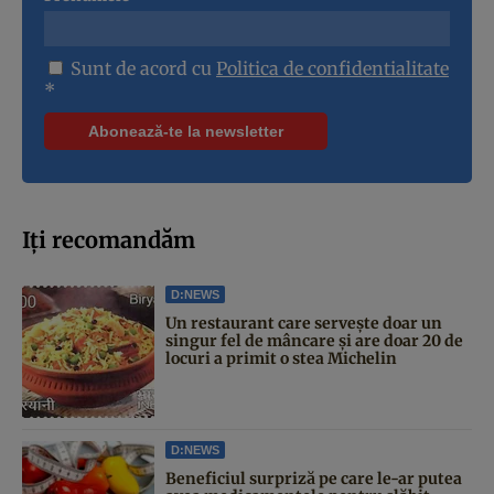
Sunt de acord cu
Politica de confidentialitate
*
Iți recomandăm
D:NEWS
Un restaurant care servește doar un
singur fel de mâncare și are doar 20 de
locuri a primit o stea Michelin
D:NEWS
Beneficiul surpriză pe care le-ar putea