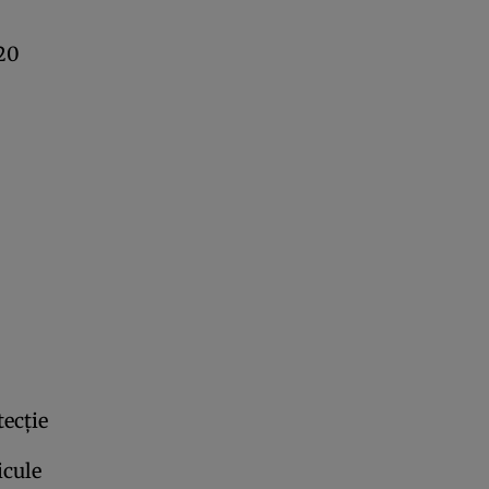
/20
ecție
icule