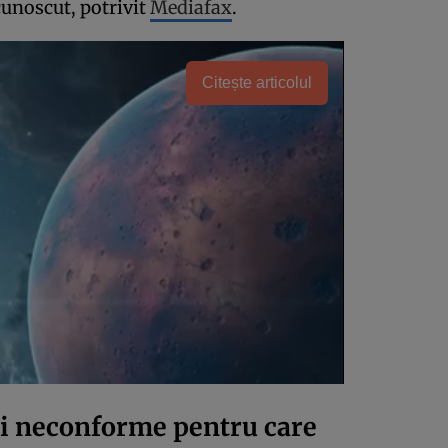
cunoscut, potrivit
Mediafax
.
Citește articolul
ști neconforme pentru care