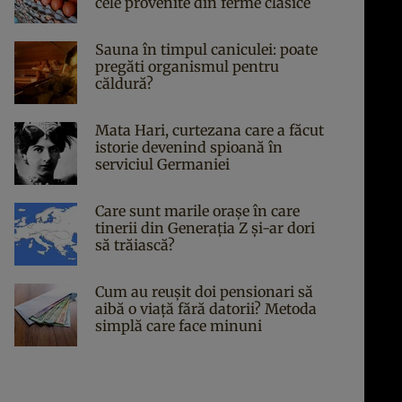
cele provenite din ferme clasice
Sauna în timpul caniculei: poate
pregăti organismul pentru
căldură?
Mata Hari, curtezana care a făcut
istorie devenind spioană în
serviciul Germaniei
Care sunt marile orașe în care
tinerii din Generația Z și-ar dori
să trăiască?
Cum au reușit doi pensionari să
aibă o viață fără datorii? Metoda
simplă care face minuni