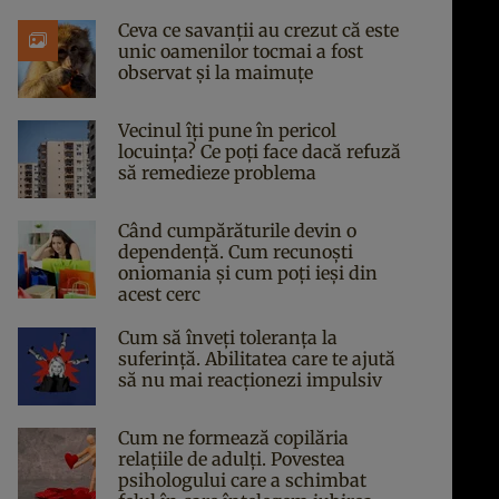
Ceva ce savanții au crezut că este
unic oamenilor tocmai a fost
observat și la maimuțe
Vecinul îți pune în pericol
locuința? Ce poți face dacă refuză
să remedieze problema
Când cumpărăturile devin o
dependență. Cum recunoști
oniomania și cum poți ieși din
acest cerc
Cum să înveți toleranța la
suferință. Abilitatea care te ajută
să nu mai reacționezi impulsiv
Cum ne formează copilăria
relațiile de adulți. Povestea
psihologului care a schimbat