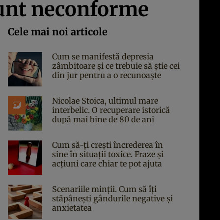
 sunt neconforme
Cele mai noi articole
Cum se manifestă depresia
zâmbitoare și ce trebuie să știe cei
din jur pentru a o recunoaște
Nicolae Stoica, ultimul mare
interbelic. O recuperare istorică
după mai bine de 80 de ani
Cum să-ți crești încrederea în
sine în situații toxice. Fraze și
acțiuni care chiar te pot ajuta
Scenariile minții. Cum să îți
stăpânești gândurile negative și
anxietatea