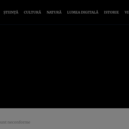
ȘTIINȚĂ
CULTURĂ
NATURĂ
LUMEA DIGITALĂ
ISTORIE
V
i sunt neconforme