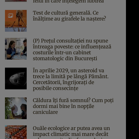
felul în care înțelegem iubirea
Test de cultură generală. Ce
înălțime au girafele la naștere?
(P) Prețul consultației nu spune
întreaga poveste: ce influențează
costurile într-un cabinet
stomatologic din București
În aprilie 2029, un asteroid va
trece la limită pe lângă Pământ.
Cercetătorii, îngrijorați de
posibile consecințe
Căldura îți fură somnul? Cum poți
dormi mai bine în nopțile
caniculare
Ouăle ecologice ar putea avea un
impact climatic mai mare decât