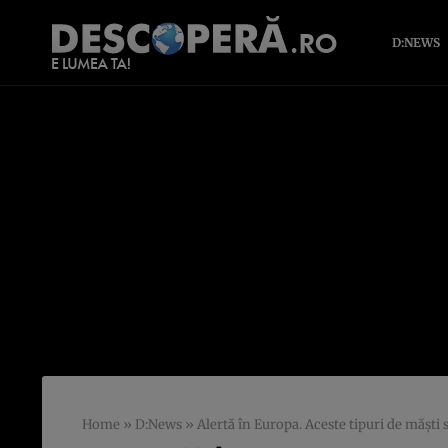
D:NEWS
Home
»
D:News
»
Alertă în Europa. Aceste tipuri de mășt