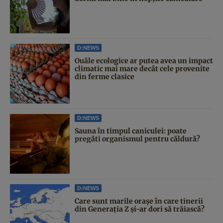
D:NEWS
Ouăle ecologice ar putea avea un impact
climatic mai mare decât cele provenite
din ferme clasice
D:NEWS
Sauna în timpul caniculei: poate
pregăti organismul pentru căldură?
D:NEWS
Care sunt marile orașe în care tinerii
din Generația Z și-ar dori să trăiască?