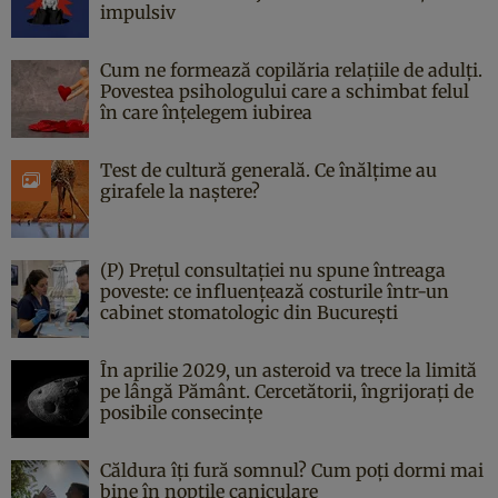
impulsiv
Cum ne formează copilăria relațiile de adulți.
Povestea psihologului care a schimbat felul
în care înțelegem iubirea
Test de cultură generală. Ce înălțime au
girafele la naștere?
(P) Prețul consultației nu spune întreaga
poveste: ce influențează costurile într-un
cabinet stomatologic din București
În aprilie 2029, un asteroid va trece la limită
pe lângă Pământ. Cercetătorii, îngrijorați de
posibile consecințe
Căldura îți fură somnul? Cum poți dormi mai
bine în nopțile caniculare