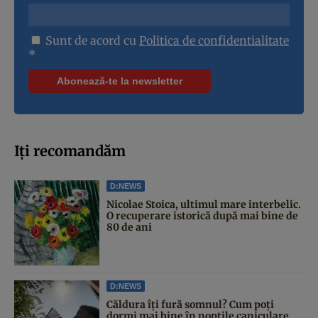
Sunt de acord cu
Politica de confidentialitate
*
Iți recomandăm
D:NEWS
Nicolae Stoica, ultimul mare interbelic.
O recuperare istorică după mai bine de
80 de ani
D:NEWS
Căldura îți fură somnul? Cum poți
dormi mai bine în nopțile caniculare