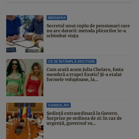
MEDIAFAX
Secretul unui cuplu de pensionari care
nu are datorii: metoda plicurilor le-a
schimbat viața
CE SE ÎNTÂMPLĂ DOCTORE
Cum arată acum Julia Chelaru, fosta
membră a trupei Exotic! Și-a etalat
formele voluptoase, la...
GANDUL.RO
Şedinţă extraordinară la Guvern.
Surprize pe ordinea de zi: în caz de
urgență, guvernul va...