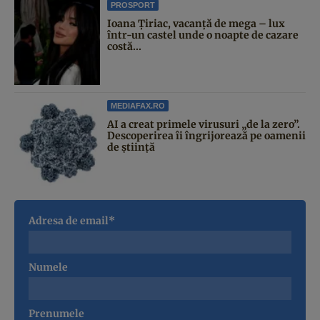
PROSPORT
Ioana Țiriac, vacanță de mega – lux
într-un castel unde o noapte de cazare
costă...
MEDIAFAX.RO
AI a creat primele virusuri „de la zero”.
Descoperirea îi îngrijorează pe oamenii
de știință
Adresa de email*
Numele
Prenumele