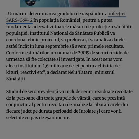
„Urmărim determinarea gradului de răspândire a
infecției
SARS-CoV- 2
în populația României, pentru a putea
fundamenta adecvat viitoarele măsuri de protecție a sănătății
populației. Institutul Național de Sănătate Publică va
coordona tehnic proiectul, va prelucra și va analiza datele,
astfel încât în luna septembrie să avem primele rezultate.
Conform estimărilor, un numar de 29019 de seruri reziduale
urmează să fie colectate si investigate. În acest sens vom
aloca institutului 1,6 milioane de lei pentru achiziția de
kituri, reactivi etc”, a declarat Nelu Tătaru, ministrul
Sănătății
Studiul de seroprevalență va include seruri reziduale recoltate
de la persoane din toate grupele de vârstă, care se prezintă
conjunctural pentru recoltări de analize la laboratoarele din
fiecare județ pe durata perioadei de înrolare și care vor fi
selectate cu pas de eșantionare.