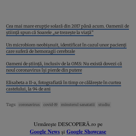
Cea mai mare erupție solară din 2017 până acum. Oamenii de
știință spun că Soarele „se trezește la viață”
Un microbiom neobișnuit, identificat în cazul unor pacienți
care suferă de hemoragii cerebrale
Oameni de știință, inclusiv de la OMS: Nu există dovezi că
noul coronavirus îşi pierde din putere
Elisabeta a II-a, fotografiată în timp ce călăreşte în curtea
castelului, la 94 de ani
Tags:
coronavirus
covid-19
minsterul sanatatii
studiu
Urmărește DESCOPERĂ.ro pe
Google News
Google Showcase
și