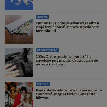
D:NEWS
Cum au reușit doi pensionari să aibă o
viață fără datorii? Metoda simplă care
face minuni
PROMOTOR.RO
2026: Care e presiunea corectă în
anvelope pe caniculă. Cauciucurile de
iarnă pot să facă...
CIAO.RO
Poveştile de iubire care au rămas doar o
amintire! Imagini tari cu Gina Pistol,
Răzvan...