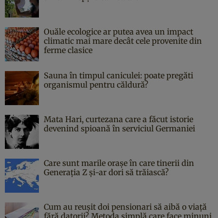
Ouăle ecologice ar putea avea un impact
climatic mai mare decât cele provenite din
ferme clasice
Sauna în timpul caniculei: poate pregăti
organismul pentru căldură?
Mata Hari, curtezana care a făcut istorie
devenind spioană în serviciul Germaniei
Care sunt marile orașe în care tinerii din
Generația Z și-ar dori să trăiască?
Cum au reușit doi pensionari să aibă o viață
fără datorii? Metoda simplă care face minuni