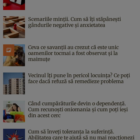
Scenariile minții. Cum să îți stăpânești
gândurile negative și anxietatea
Ceva ce savanții au crezut că este unic
oamenilor tocmai a fost observat și la
maimuțe
Vecinul îți pune în pericol locuința? Ce poți
face dacă refuză să remedieze problema
Când cumpărăturile devin o dependență.
Cum recunoști oniomania și cum poți ieși
din acest cerc
Cum să înveți toleranța la suferință.
Abilitatea care te ajută să nu mai reacționezi