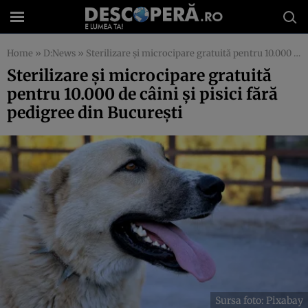
Home
»
D:News
»
Sterilizare și microcipare gratuită pentru 10.000 de câini și pisici fără pedigree din București
Sterilizare și microcipare gratuită
pentru 10.000 de câini și pisici fără
pedigree din București
Sursa foto: Pixabay