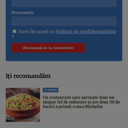
Prenumele
Sunt de acord cu
Politica de confidentialitate
*
Iți recomandăm
D:NEWS
Un restaurant care servește doar un
singur fel de mâncare și are doar 20 de
locuri a primit o stea Michelin