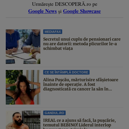
Urmărește DESCOPERĂ.ro pe
Google News
Google Showcase
și
MEDIAFAX
Secretul unui cuplu de pensionari care
nu are datorii: metoda plicurilor le-a
schimbat viața
CE SE ÎNTÂMPLĂ DOCTORE
Alina Pușcău, mărturisire sfâșietoare
înainte de operație. A fost
diagnosticată cu cancer la sân în...
GANDUL.RO
IREAL ce a ajuns să facă, la pușcărie,
temutul BEBINO! Liderul interlop