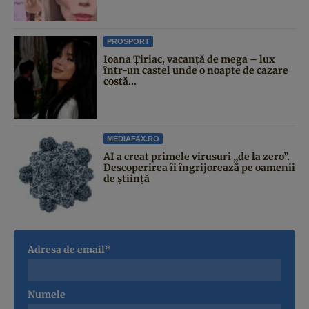
PROSPORT
Ioana Țiriac, vacanță de mega – lux
într-un castel unde o noapte de cazare
costă...
MEDIAFAX.RO
AI a creat primele virusuri „de la zero”.
Descoperirea îi îngrijorează pe oamenii
de știință
Adresa de email*
Numele