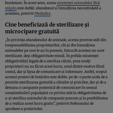
bunăstare. În acest sens, sursa
existenței animalelor fără
stăpân
este dublă: abandonul si înmulțirea necontrolată a
acestora, potrivit
Mediafax
.
Cine beneficiază de sterilizare și
microcipare gratuită
„În privința abandonului de animale, acesta provine atât din
iresponsabilitatea proprietarilor, cât și din înmulțirea
animalelor pe care le au în posesie, întrucât acestea nu sunt
sterilizate, deși obligativitate există. În pofida existenței
obligativității legale de a steriliza câinii, prea mulți
proprietari nu au făcut acest lucru, unul dintre motive fiind
costul, dar și lipsa de comunicare și informare. Astfel, scopul
acestui proiect de hotărâre este dublu: pe de-o parte acela de a
permite sterilizarea gratuită a câinilor și pisicilor, dar și de a
demara o campanie puternică de comunicare în sensul
conștientizării populației cu privire atât la obligativitatea de
a-și steriliza animalul de companie precum și la posibilitatea
de a realiza acest lucru gratis”, potrivit Referatului de
aprobare a proiectului.