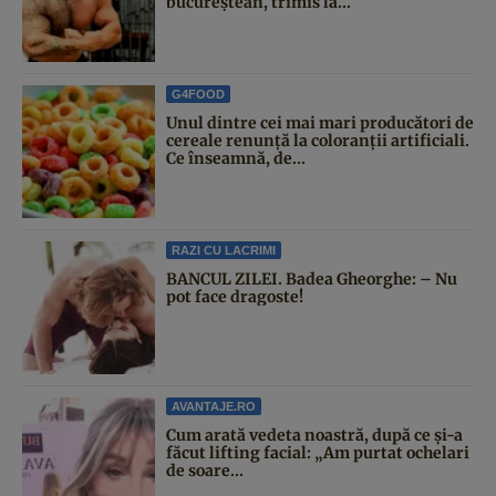
bucureștean, trimis la...
G4FOOD
Unul dintre cei mai mari producători de
cereale renunță la coloranții artificiali.
Ce înseamnă, de...
RAZI CU LACRIMI
BANCUL ZILEI. Badea Gheorghe: – Nu
pot face dragoste!
AVANTAJE.RO
Cum arată vedeta noastră, după ce și-a
făcut lifting facial: „Am purtat ochelari
de soare...