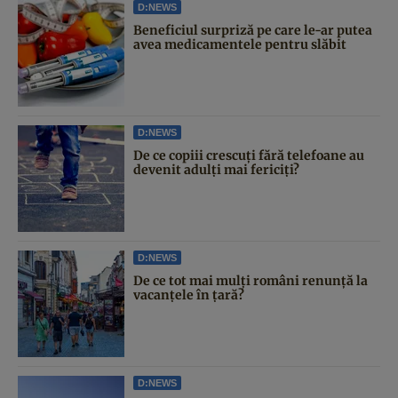
D:NEWS
Beneficiul surpriză pe care le-ar putea
avea medicamentele pentru slăbit
D:NEWS
De ce copiii crescuți fără telefoane au
devenit adulți mai fericiți?
D:NEWS
De ce tot mai mulți români renunță la
vacanțele în țară?
D:NEWS