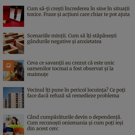
Cum să-ți crești încrederea în sine în situații
toxice. Fraze și acțiuni care chiar te pot ajuta
Scenariile minții. Cum să îți stăpânești
gândurile negative și anxietatea
Ceva ce savanții au crezut că este unic
oamenilor tocmai a fost observat și la
maimuțe
Vecinul îți pune în pericol locuința? Ce poți
face dacă refuză să remedieze problema
Când cumpărăturile devin o dependență.
Cum recunoști oniomania și cum poți ieși
din acest cerc