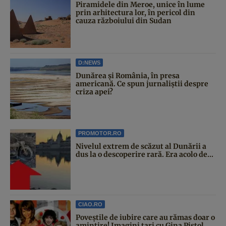
Piramidele din Meroe, unice în lume
prin arhitectura lor, în pericol din
cauza războiului din Sudan
D:NEWS
Dunărea și România, în presa
americană. Ce spun jurnaliștii despre
criza apei?
PROMOTOR.RO
Nivelul extrem de scăzut al Dunării a
dus la o descoperire rară. Era acolo de...
CIAO.RO
Poveştile de iubire care au rămas doar o
amintire! Imagini tari cu Gina Pistol,