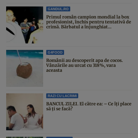
GANDUL.RO
Primul român campion mondial la box
profesionist, închis pentru tentativă de
crimă. Bărbatul a înjunghiat...
G4FOOD
Românii au descoperit apa de cocos.
Vânzările au urcat cu 318%, vara
aceasta
RAZI CU LACRIMI
BANCUL ZILEI. El către ea: – Ce îți place
să ți se facă?