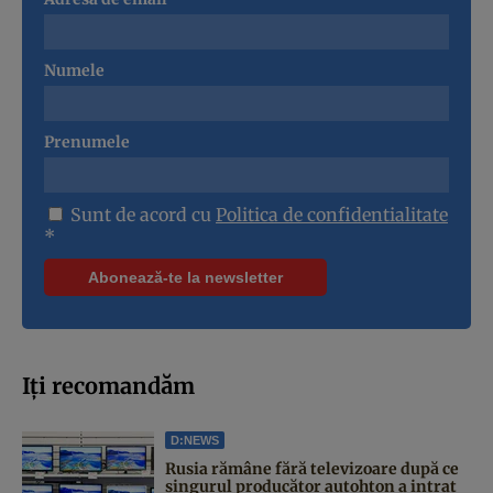
Numele
Prenumele
Sunt de acord cu
Politica de confidentialitate
*
Iți recomandăm
D:NEWS
Rusia rămâne fără televizoare după ce
singurul producător autohton a intrat