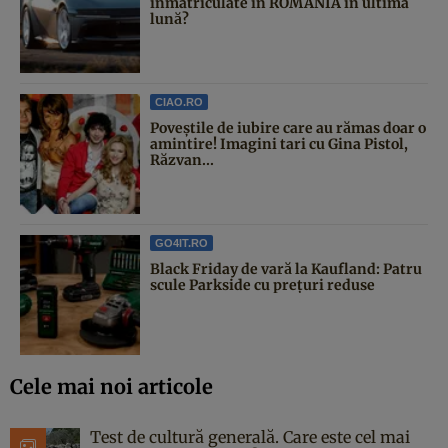
înmatriculate în ROMÂNIA în ultima
lună?
CIAO.RO
Poveştile de iubire care au rămas doar o
amintire! Imagini tari cu Gina Pistol,
Răzvan...
GO4IT.RO
Black Friday de vară la Kaufland: Patru
scule Parkside cu prețuri reduse
Cele mai noi articole
Test de cultură generală. Care este cel mai