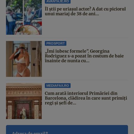
AVANTAJE.RO
Îl știi pe uriașul actor? A dat cu piciorul
unui mariaj de 38 de ani...
PROSPORT
„Îmi iubesc formele”. Georgina
Rodriguez s-a pozat în costum de baie
înainte de nunta cu...
MEDIAFAX.RO
Cum arată interiorul Primăriei din
Barcelona, clădirea în care sunt primiți
regi și șefi de...
Adresa de email*