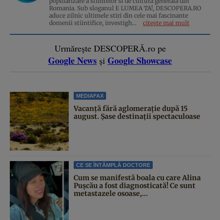
popularizare a stiintelor si de cultura generala din
Romania. Sub sloganul E LUMEA TA!, DESCOPERA.RO
aduce zilnic ultimele stiri din cele mai fascinante
domenii stiintifice, investigh...
citește mai mult
Urmărește DESCOPERĂ.ro pe
Google News
Google Showcase
și
MEDIAFAX
Vacanță fără aglomerație după 15
august. Șase destinații spectaculoase
CE SE ÎNTÂMPLĂ DOCTORE
Cum se manifestă boala cu care Alina
Pușcău a fost diagnosticată! Ce sunt
metastazele osoase,...