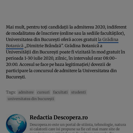
Mai mult, pentru toți candidații la admiterea 2020, indiferent
de modalitatea de înscriere (online sau la sediile facultăților),
Universitatea din București oferă acces gratuit
la Grădina
Botanică
„Dimitrie Brândză”. Grădina Botanică a
Universității din București poate fi vizitată în mod gratuit în
perioada 1-30 iulie 2020, zilnic, în intervalul orar 08:00-
20:00. Accesul se face pe baza legitimației/ dovezii de
participare la concursul de admitere la Universitatea din
București.
Tags:
admitere
cursuri
facultati
studenti
universitatea din bucureşti
Redactia Descopera.ro
Descopera.ro este un portal de stiinta, tehnologie, natura
si calatorii care isi propune sa fie cel mai mare site de