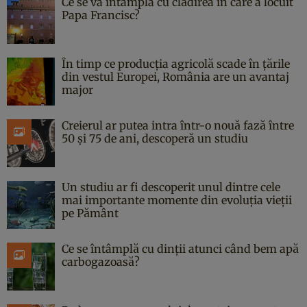
Ce se va întâmpla cu clădirea în care a locuit
Papa Francisc?
În timp ce producția agricolă scade în țările
din vestul Europei, România are un avantaj
major
Creierul ar putea intra într-o nouă fază între
50 și 75 de ani, descoperă un studiu
Un studiu ar fi descoperit unul dintre cele
mai importante momente din evoluția vieții
pe Pământ
Ce se întâmplă cu dinții atunci când bem apă
carbogazoasă?