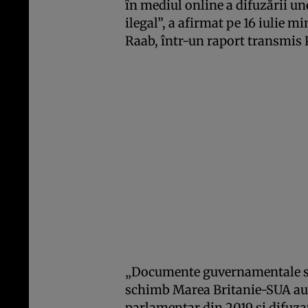
în mediul online a difuzării 
ilegal”, a afirmat pe 16 iulie m
Raab, într-un raport transmis 
„Documente guvernamentale sens
schimb Marea Britanie-SUA au f
parlamentar din 2019 şi difuza