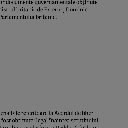
unor documente guvernamentale obţinute
inistrul britanic de Externe, Dominic
Parlamentului britanic.
ibile referitoare la Acordul de liber-
ost obţinute ilegal înaintea scrutinului
te online pe
platforma Reddit
. (…) Chiar