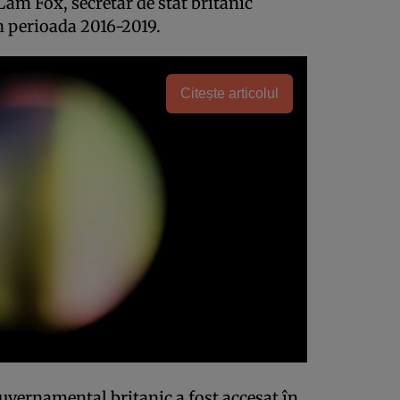
Lam Fox, secretar de stat britanic
n perioada 2016-2019.
Citește articolul
guvernamental britanic a fost accesat în