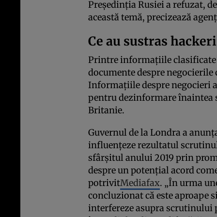
Preşedinţia Rusiei a refuzat, 
această temă, precizează agenţ
Ce au sustras hackeri
Printre informaţiile clasificat
documente despre negocierile c
Informaţiile despre negocieri a
pentru dezinformare înaintea 
Britanie.
Guvernul de la Londra a anunţat
influenţeze rezultatul scrutinu
sfârşitul anului 2019 prin pr
despre un potenţial acord comer
potrivit
Mediafax
. „În urma un
concluzionat că este aproape si
interfereze asupra scrutinului