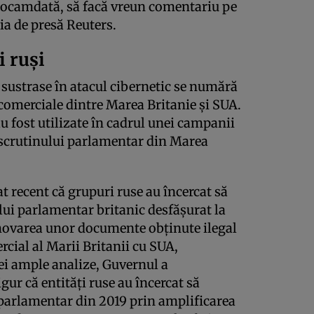
deocamdată, să facă vreun comentariu pe
ia de presă Reuters.
i ruși
e sustrase în atacul cibernetic se numără
omerciale dintre Marea Britanie şi SUA.
u fost utilizate în cadrul unei campanii
scrutinului parlamentar din Marea
 recent că grupuri ruse au încercat să
lui parlamentar britanic desfăşurat la
omovarea unor documente obţinute ilegal
cial al Marii Britanii cu SUA,
ei ample analize, Guvernul a
gur că entităţi ruse au încercat să
 parlamentar din 2019 prin amplificarea