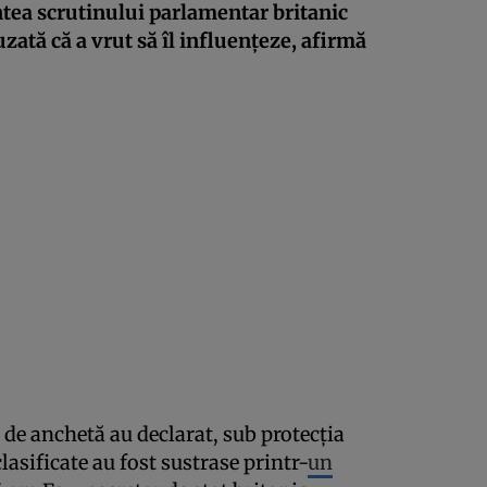
ntea scrutinului parlamentar britanic
uzată că a vrut să îl influenţeze, afirmă
i de anchetă au declarat, sub protecţia
sificate au fost sustrase printr-
un