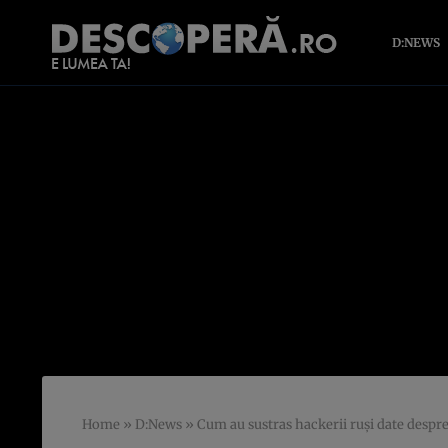
D:NEWS
Home
»
D:News
»
Cum au sustras hackerii ruşi date despr