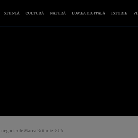
ȘTIINȚĂ
CULTURĂ
NATURĂ
LUMEA DIGITALĂ
ISTORIE
V
e negocierile Marea Britanie-SUA