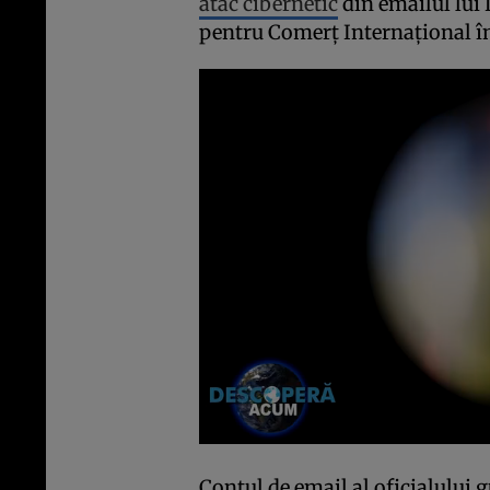
atac cibernetic
din emailul lui 
pentru Comerţ Internaţional î
Contul de email al oficialului 