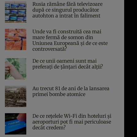
Rusia rămâne fără televizoare
după ce singurul producător
autohton a intrat în faliment
Unde va fi construită cea mai
mare fermă de somon din
Uniunea Europeană și de ce este
controversată?
De ce unii oameni sunt mai
preferați de țânțari decât alții?
Au trecut 81 de ani de la lansarea
primei bombe atomice
De ce rețelele Wi-Fi din hoteluri și
aeroporturi pot fi mai periculoase
decât credem?