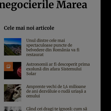
 negocierile Marea
Cele mai noi articole
Unul dintre cele mai
spectaculoase puncte de
belvedere din România va fi
restaurat
Astronomii ar fi descoperit prima
exolună din afara Sistemului
Solar
Amprente vechi de 1,4 milioane
de ani dezvăluie o rudă uriașă a
omului
Când cei dragi te ignoră: cum să