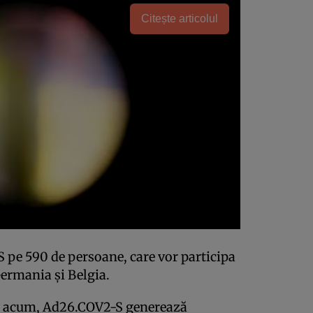
Citește articolul
 pe 590 de persoane, care vor participa
Germania şi Belgia.
ână acum, Ad26.COV2-S generează