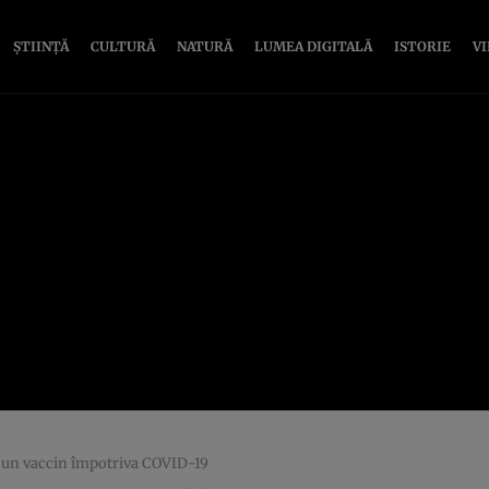
ȘTIINȚĂ
CULTURĂ
NATURĂ
LUMEA DIGITALĂ
ISTORIE
V
i un vaccin împotriva COVID-19