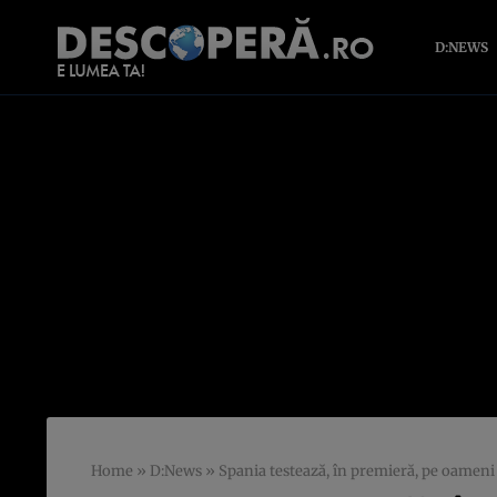
D:NEWS
Home
»
D:News
»
Spania testează, în premieră, pe oamen