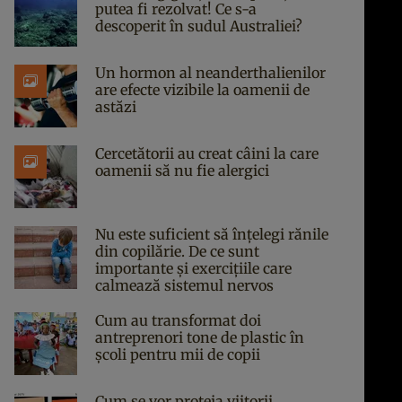
putea fi rezolvat! Ce s-a
descoperit în sudul Australiei?
Un hormon al neanderthalienilor
are efecte vizibile la oamenii de
astăzi
Cercetătorii au creat câini la care
oamenii să nu fie alergici
Nu este suficient să înțelegi rănile
din copilărie. De ce sunt
importante și exercițiile care
calmează sistemul nervos
Cum au transformat doi
antreprenori tone de plastic în
școli pentru mii de copii
Cum se vor proteja viitorii