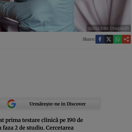
Sursa foto: Unsplash
Share:
Urmărește-ne in Discover
t prima testare clinică pe 190 de
n faza 2 de studiu. Cercetarea