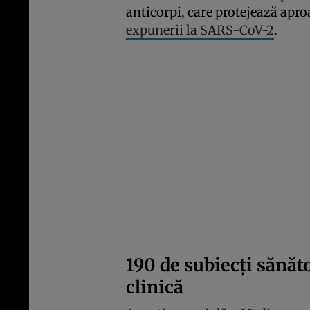
anticorpi, care protejează apro
expunerii la SARS-CoV-2
.
190 de subiecţi sănăto
clinică