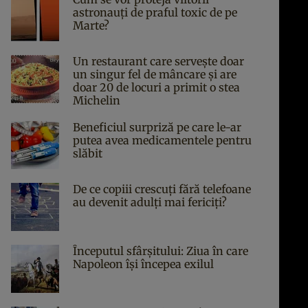
astronauți de praful toxic de pe
Marte?
Un restaurant care servește doar
un singur fel de mâncare și are
doar 20 de locuri a primit o stea
Michelin
Beneficiul surpriză pe care le-ar
putea avea medicamentele pentru
slăbit
De ce copiii crescuți fără telefoane
au devenit adulți mai fericiți?
Începutul sfârşitului: Ziua în care
Napoleon îşi începea exilul