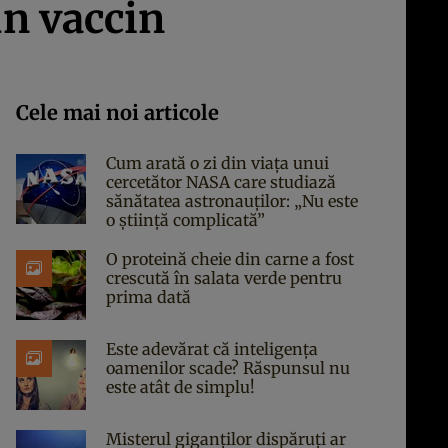
un vaccin
Cele mai noi articole
Cum arată o zi din viața unui
cercetător NASA care studiază
sănătatea astronauților: „Nu este
o știință complicată”
O proteină cheie din carne a fost
crescută în salata verde pentru
prima dată
Este adevărat că inteligența
oamenilor scade? Răspunsul nu
este atât de simplu!
Misterul giganților dispăruți ar