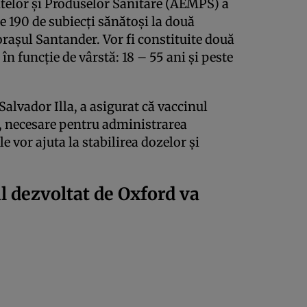
elor şi Produselor Sanitare (AEMPS) a
pe 190 de subiecţi sănătoşi la două
oraşul Santander. Vor fi constituite două
în funcţie de vârstă: 18 – 55 ani şi peste
Salvador Illa, a asigurat că vaccinul
te, necesare pentru administrarea
e vor ajuta la stabilirea dozelor şi
l dezvoltat de Oxford va