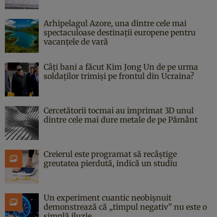
Arhipelagul Azore, una dintre cele mai
spectaculoase destinații europene pentru
vacanțele de vară
Câți bani a făcut Kim Jong Un de pe urma
soldaților trimiși pe frontul din Ucraina?
Cercetătorii tocmai au imprimat 3D unul
dintre cele mai dure metale de pe Pământ
Creierul este programat să recâștige
greutatea pierdută, indică un studiu
Un experiment cuantic neobișnuit
demonstrează că „timpul negativ” nu este o
simplă iluzie