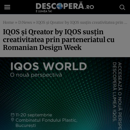
Home
»
D:News
»
IQOS și Qreator by IQOS susțin creativitatea prin parteneriatul cu Romanian Design Week
IQOS și Qreator by IQOS susțin
creativitatea prin parteneriatul cu
Romanian Design Week