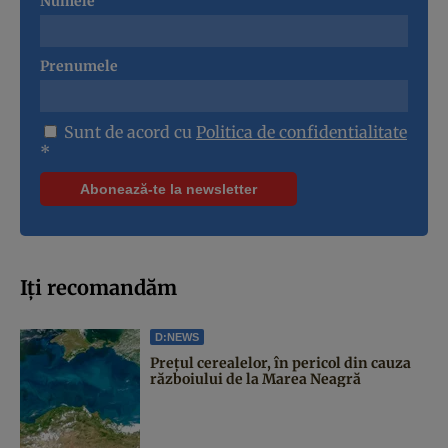
Numele
Prenumele
Sunt de acord cu
Politica de confidentialitate
*
Iți recomandăm
D:NEWS
Prețul cerealelor, în pericol din cauza
războiului de la Marea Neagră