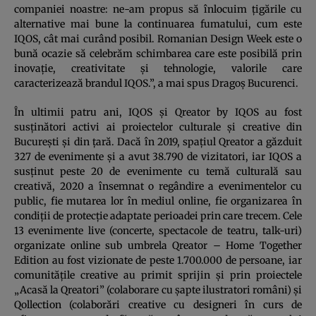
companiei noastre: ne-am propus să înlocuim țigările cu
alternative mai bune la continuarea fumatului, cum este
IQOS, cât mai curând posibil. Romanian Design Week este o
bună ocazie să celebrăm schimbarea care este posibilă prin
inovație, creativitate și tehnologie, valorile care
caracterizează brandul IQOS.”, a mai spus Dragoș Bucurenci.
În ultimii patru ani, IQOS și Qreator by IQOS au fost
susținători activi ai proiectelor culturale și creative din
București și din țară. Dacă în 2019, spațiul Qreator a găzduit
327 de evenimente și a avut
38.790
de vizitatori, iar IQOS a
susținut peste 20 de evenimente cu temă culturală sau
creativă, 2020 a însemnat o regândire a evenimentelor cu
public, fie mutarea lor în mediul online, fie organizarea în
condiții de protecție adaptate perioadei prin care trecem. Cele
13 evenimente live (concerte, spectacole de teatru, talk-uri)
organizate online sub umbrela Qreator – Home Together
Edition au fost vizionate de peste 1.700.000 de persoane, iar
comunitățile creative au primit sprijin și prin proiectele
„Acasă la Qreatori” (colaborare cu șapte ilustratori români) și
Qollection (colaborări creative cu designeri în curs de