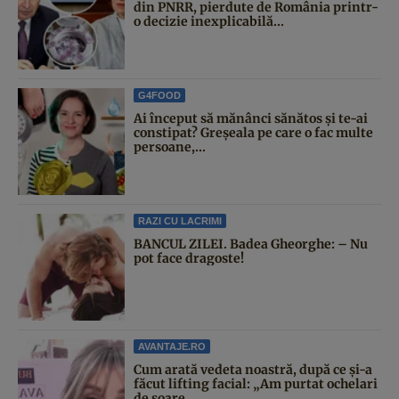
din PNRR, pierdute de România printr-
o decizie inexplicabilă...
G4FOOD
Ai început să mănânci sănătos și te-ai
constipat? Greșeala pe care o fac multe
persoane,...
RAZI CU LACRIMI
BANCUL ZILEI. Badea Gheorghe: – Nu
pot face dragoste!
AVANTAJE.RO
Cum arată vedeta noastră, după ce și-a
făcut lifting facial: „Am purtat ochelari
de soare...