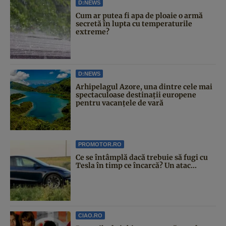
D:NEWS
Cum ar putea fi apa de ploaie o armă
secretă în lupta cu temperaturile
extreme?
D:NEWS
Arhipelagul Azore, una dintre cele mai
spectaculoase destinații europene
pentru vacanțele de vară
PROMOTOR.RO
Ce se întâmplă dacă trebuie să fugi cu
Tesla în timp ce încarcă? Un atac...
CIAO.RO