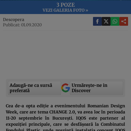
3 POZE
VEZI GALERIA FOTO »
Descopera
Publicat: 01.09.2020
Adaugă-ne ca sursă
Urmărește-ne in
preferată
Discover
Cea de-a opta ediție a evenimentului Romanian Design
Week, care are tema CHANGE 2.0, va avea loc în perioada
11-20 septembrie în București. IQOS este partener al
expoziției principale, care se desfășoară la Combinatul
Fondului Plastic, unde prezintă instalația concept IQOS