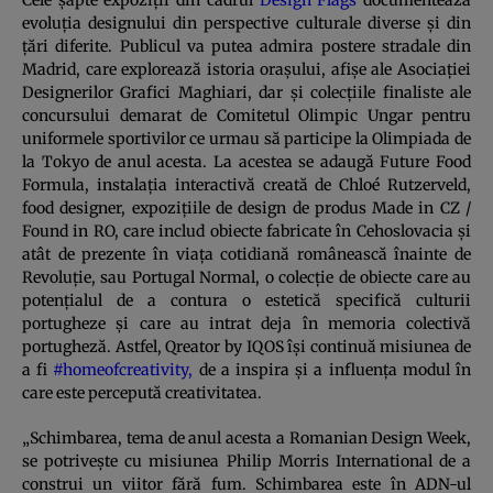
evoluția designului din perspective culturale diverse și din
țări diferite. Publicul va putea admira postere stradale din
Madrid, care explorează istoria orașului, afișe ale Asociației
Designerilor Grafici Maghiari, dar și colecțiile finaliste ale
concursului demarat de Comitetul Olimpic Ungar pentru
uniformele sportivilor ce urmau să participe la Olimpiada de
la Tokyo de anul acesta. La acestea se adaugă Future Food
Formula, instalația interactivă creată de Chloé Rutzerveld,
food designer, expozițiile de design de produs Made in CZ /
Found in RO, care includ obiecte fabricate în Cehoslovacia și
atât de prezente în viața cotidiană românească înainte de
Revoluție, sau Portugal Normal, o colecție de obiecte care au
potențialul de a contura o estetică specifică culturii
portugheze și care au intrat deja în memoria colectivă
portugheză. Astfel, Qreator by IQOS își continuă misiunea de
a fi
#homeofcreativity
,
de a inspira și a influența modul în
care este percepută creativitatea.
„Schimbarea, tema de anul acesta
a Romanian Design Week,
se potrivește cu misiunea Philip Morris International de a
construi un viitor fără fum. Schimbarea este în ADN-ul