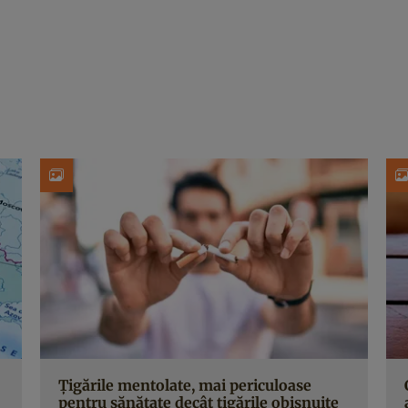
Țigările mentolate, mai periculoase
pentru sănătate decât țigările obișnuite