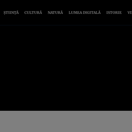
ȘTIINȚĂ
CULTURĂ
NATURĂ
LUMEA DIGITALĂ
ISTORIE
V