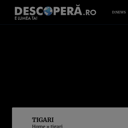
D:NEWS
TIGARI
Home
»
tigari