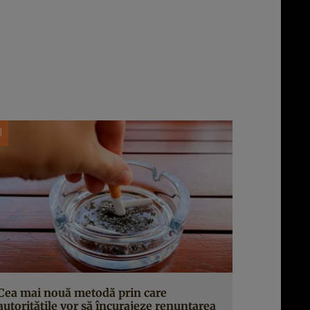
Cea mai nouă metodă prin care
autoritățile vor să încurajeze renunțarea