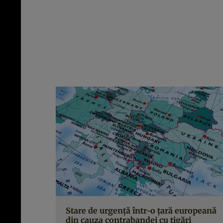
Stare de urgență într-o țară europeană
din cauza contrabandei cu țigări