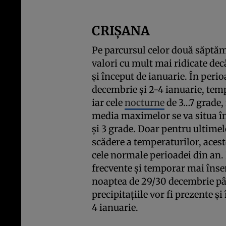
CRIŞANA
Pe parcursul celor două săptămâ
valori cu mult mai ridicate dec
şi început de ianuarie. În peri
decembrie şi 2-4 ianuarie, temp
iar cele
nocturne
de 3…7 grade, 
media maximelor se va situa înt
şi 3 grade. Doar pentru ultimele
scădere a temperaturilor, aces
cele normale perioadei din an.
frecvente şi temporar mai însem
noaptea de 29/30 decembrie pân
precipitaţiile vor fi prezente şi
4 ianuarie.