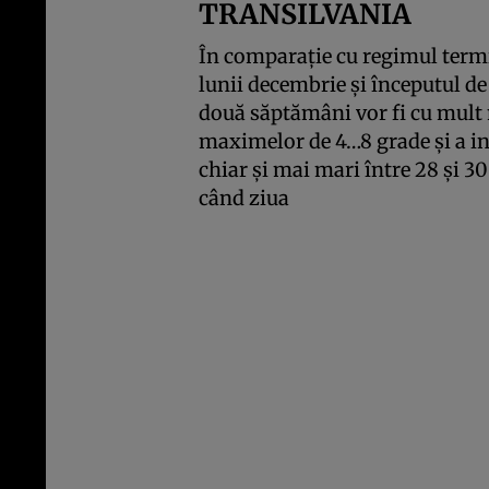
TRANSILVANIA
În comparaţie cu regimul termic
lunii decembrie şi începutul de
două săptămâni vor fi cu mult 
maximelor de 4…8 grade şi a i
chiar şi mai mari între 28 şi 30
când ziua