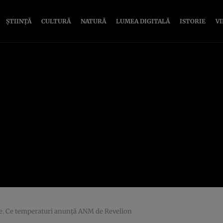
ȘTIINȚĂ
CULTURĂ
NATURĂ
LUMEA DIGITALĂ
ISTORIE
V
e. Ce temperaturi anunță ANM de Revelion