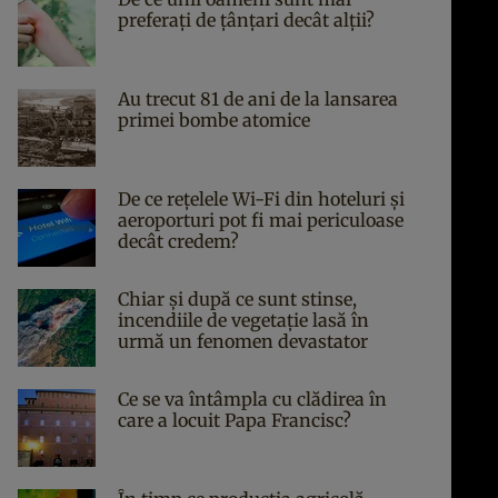
preferați de țânțari decât alții?
Au trecut 81 de ani de la lansarea
primei bombe atomice
De ce rețelele Wi-Fi din hoteluri și
aeroporturi pot fi mai periculoase
decât credem?
Chiar și după ce sunt stinse,
incendiile de vegetație lasă în
urmă un fenomen devastator
Ce se va întâmpla cu clădirea în
care a locuit Papa Francisc?