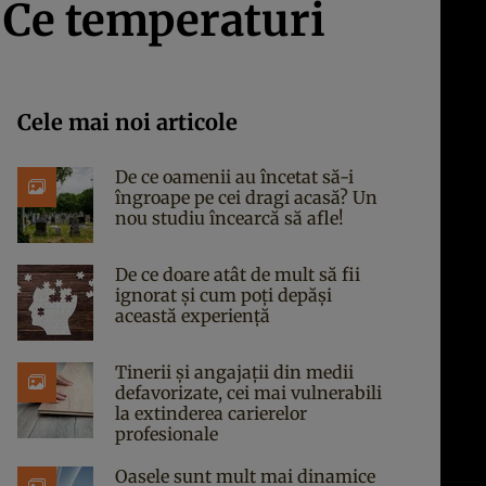
 Ce temperaturi
Cele mai noi articole
De ce oamenii au încetat să-i
îngroape pe cei dragi acasă? Un
nou studiu încearcă să afle!
De ce doare atât de mult să fii
ignorat și cum poți depăși
această experiență
Tinerii și angajații din medii
defavorizate, cei mai vulnerabili
la extinderea carierelor
profesionale
Oasele sunt mult mai dinamice