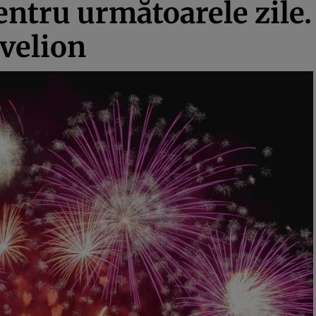
ntru următoarele zile.
velion