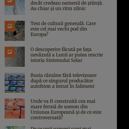
decât credeau oamenii de știință.
Au chiar și un ritm zilnic
Test de cultură generală. Care
este cel mai vechi pod din
Europa?
O descoperire făcută pe fața
nevăzută a Lunii ar putea rescrie
istoria Sistemului Solar
Rusia rămâne fără televizoare
după ce singurul producător
autohton a intrat în faliment
Unde va fi construită cea mai
mare fermă de somon din
Uniunea Europeană și de ce este
controversată?
De ce unii oameni sunt mai