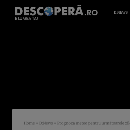
D:NEWS
Home
»
D:News
»
Prognoza meteo pentru următoarele zil