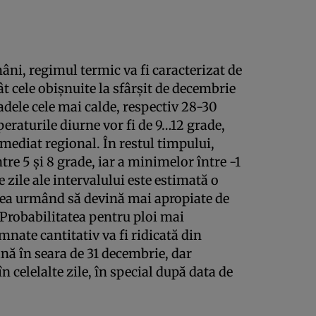
ni, regimul termic va fi caracterizat de
ât cele obişnuite la sfârşit de decembrie
oadele cele mai calde, respectiv 28-30
eraturile diurne vor fi de 9…12 grade,
mediat regional. În restul timpului,
re 5 şi 8 grade, iar a minimelor între -1
 zile ale intervalului este estimată o
tea urmând să devină mai apropiate de
 Probabilitatea pentru ploi mai
nate cantitativ va fi ridicată din
ă în seara de 31 decembrie, dar
 în celelalte zile, în special după data de