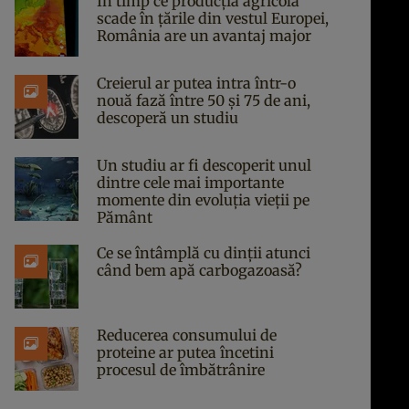
În timp ce producția agricolă
scade în țările din vestul Europei,
România are un avantaj major
Creierul ar putea intra într-o
nouă fază între 50 și 75 de ani,
descoperă un studiu
Un studiu ar fi descoperit unul
dintre cele mai importante
momente din evoluția vieții pe
Pământ
Ce se întâmplă cu dinții atunci
când bem apă carbogazoasă?
Reducerea consumului de
proteine ar putea încetini
procesul de îmbătrânire