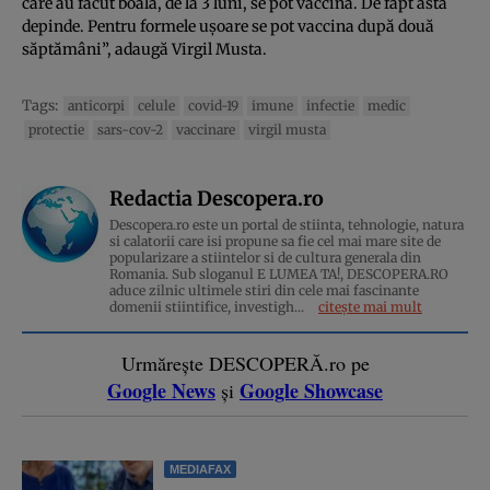
care au făcut boala, de la 3 luni, se pot vaccina. De fapt asta
depinde. Pentru formele uşoare se pot vaccina după două
săptămâni”, adaugă Virgil Musta.
Tags:
anticorpi
celule
covid-19
imune
infectie
medic
protectie
sars-cov-2
vaccinare
virgil musta
Redactia Descopera.ro
Descopera.ro este un portal de stiinta, tehnologie, natura
si calatorii care isi propune sa fie cel mai mare site de
popularizare a stiintelor si de cultura generala din
Romania. Sub sloganul E LUMEA TA!, DESCOPERA.RO
aduce zilnic ultimele stiri din cele mai fascinante
domenii stiintifice, investigh...
citește mai mult
Urmărește DESCOPERĂ.ro pe
Google News
Google Showcase
și
MEDIAFAX