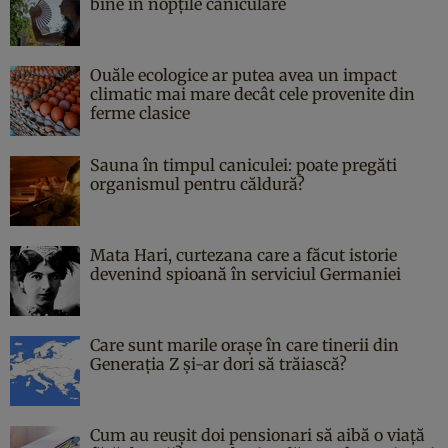
bine în nopțile caniculare
Ouăle ecologice ar putea avea un impact
climatic mai mare decât cele provenite din
ferme clasice
Sauna în timpul caniculei: poate pregăti
organismul pentru căldură?
Mata Hari, curtezana care a făcut istorie
devenind spioană în serviciul Germaniei
Care sunt marile orașe în care tinerii din
Generația Z și-ar dori să trăiască?
Cum au reușit doi pensionari să aibă o viață