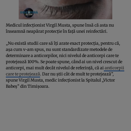
Medicul infecţionist Virgil Musta, spune însă că asta nu
înseamnă neapărat protecţie în faţă unei reinfectări.
„Nu există studii care să îţi arate exact protecţia, pentru că,
aşa cum v-am spus, nu sunt standardizate metodele de
determinare a anticorpilor, nici nivelul de anticorpi care te
protejează 100%. Se poate spune, când ai un nivel crescut de
anticorpi, mai mult decât nivelul de referinţă, că ai
anticorpii
care te protejează
. Dar nu ştii cât de mult te protejează”,
spune Virgil Musta, medic infecţionist la Spitalul „Victor
Babeş” din Timişoara.