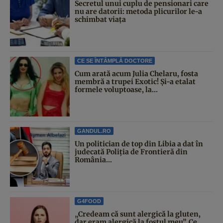
Secretul unui cuplu de pensionari care
nu are datorii: metoda plicurilor le-a
schimbat viața
CE SE ÎNTÂMPLĂ DOCTORE
Cum arată acum Julia Chelaru, fosta
membră a trupei Exotic! Și-a etalat
formele voluptoase, la...
GANDUL.RO
Un politician de top din Libia a dat în
judecată Poliția de Frontieră din
România...
G4FOOD
„Credeam că sunt alergică la gluten,
dar eram alergică la fostul meu”. Ce