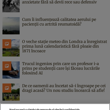
anxietate fără să devii rece sau defensiv
Cum îi influențează calitatea aerului pe
pacienții cu artrită reumatoidă?
O veche stație meteo din Londra a înregistrat
prima lună calendaristică fără ploaie din
1871 încoace
Trucul ingenios prin care un profesor i-a
prins pe studenții care își făceau lucrările
folosind AI
De ce oamenii au încetat să-i îngroape pe cei
dragi acasă? Un nou studiu încearcă să afle!
Nouă ne pasă ca datele tale personale să rămână confidențiale