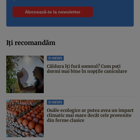
*
Iți recomandăm
D:NEWS
Căldura îți fură somnul? Cum poți
dormi mai bine în nopțile caniculare
D:NEWS
Ouăle ecologice ar putea avea un impact
climatic mai mare decât cele provenite
din ferme clasice