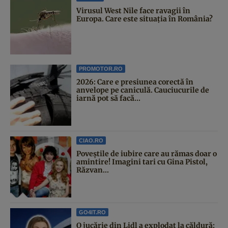
Virusul West Nile face ravagii în
Europa. Care este situația în România?
PROMOTOR.RO
2026: Care e presiunea corectă în
anvelope pe caniculă. Cauciucurile de
iarnă pot să facă...
CIAO.RO
Poveştile de iubire care au rămas doar o
amintire! Imagini tari cu Gina Pistol,
Răzvan...
GO4IT.RO
O jucărie din Lidl a explodat la căldură: