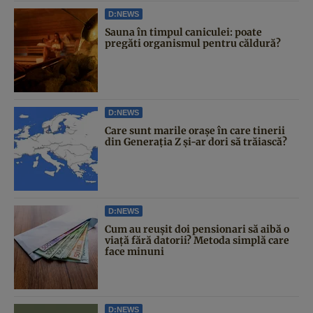
D:NEWS
Sauna în timpul caniculei: poate
pregăti organismul pentru căldură?
D:NEWS
Care sunt marile orașe în care tinerii
din Generația Z și-ar dori să trăiască?
D:NEWS
Cum au reușit doi pensionari să aibă o
viață fără datorii? Metoda simplă care
face minuni
D:NEWS