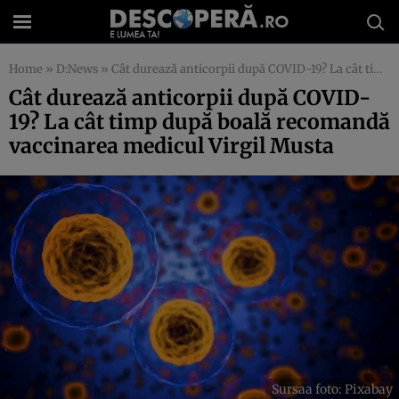
Home
»
D:News
»
Cât durează anticorpii după COVID-19? La cât timp după boală recomandă vaccinarea medicul Virgil Musta
Cât durează anticorpii după COVID-
19? La cât timp după boală recomandă
vaccinarea medicul Virgil Musta
Sursaa foto: Pixabay