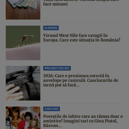
face minuni
D:NEWS
Virusul West Nile face ravagii în
Europa. Care este situația în România?
PROMOTOR.RO
2026: Care e presiunea corectă în
anvelope pe caniculă. Cauciucurile de
iarnă pot să facă...
CIAO.RO
Poveştile de iubire care au rămas doar o
amintire! Imagini tari cu Gina Pistol,
Răzvan...