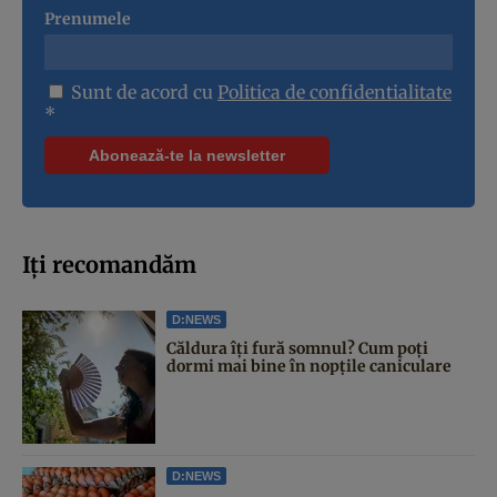
Prenumele
Sunt de acord cu
Politica de confidentialitate
*
Iți recomandăm
D:NEWS
Căldura îți fură somnul? Cum poți
dormi mai bine în nopțile caniculare
D:NEWS