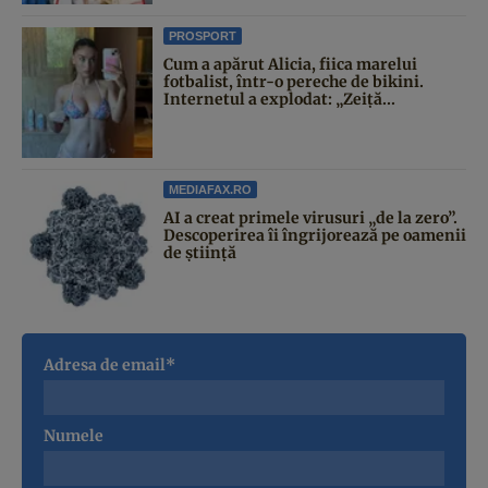
PROSPORT
Cum a apărut Alicia, fiica marelui
fotbalist, într-o pereche de bikini.
Internetul a explodat: „Zeiță...
MEDIAFAX.RO
AI a creat primele virusuri „de la zero”.
Descoperirea îi îngrijorează pe oamenii
de știință
Adresa de email*
Numele