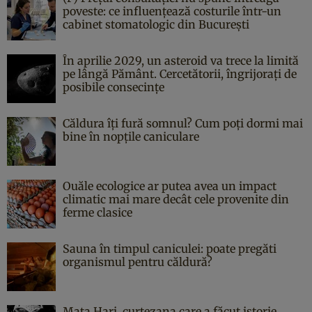
poveste: ce influențează costurile într-un
cabinet stomatologic din București
În aprilie 2029, un asteroid va trece la limită
pe lângă Pământ. Cercetătorii, îngrijorați de
posibile consecințe
Căldura îți fură somnul? Cum poți dormi mai
bine în nopțile caniculare
Ouăle ecologice ar putea avea un impact
climatic mai mare decât cele provenite din
ferme clasice
Sauna în timpul caniculei: poate pregăti
organismul pentru căldură?
Mata Hari, curtezana care a făcut istorie