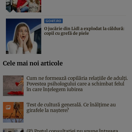
GO4IT.RO
O jucărie din Lidl a explodat la căldură:
copil cu grefă de piele
Cele mai noi articole
Cum ne formează copilăria relațiile de adulți.
Povestea psihologului care a schimbat felul
în care înțelegem iubirea
Test de cultură generală. Ce înălțime au
girafele la naștere?
(P) Prețul consultației nu spune întreaga