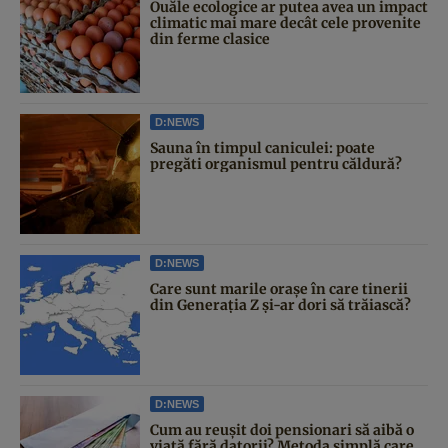
Ouăle ecologice ar putea avea un impact
climatic mai mare decât cele provenite
din ferme clasice
D:NEWS
Sauna în timpul caniculei: poate
pregăti organismul pentru căldură?
D:NEWS
Care sunt marile orașe în care tinerii
din Generația Z și-ar dori să trăiască?
D:NEWS
Cum au reușit doi pensionari să aibă o
viață fără datorii? Metoda simplă care