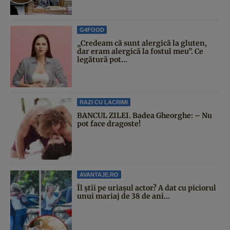
G4FOOD
„Credeam că sunt alergică la gluten,
dar eram alergică la fostul meu”. Ce
legătură pot...
RAZI CU LACRIMI
BANCUL ZILEI. Badea Gheorghe: – Nu
pot face dragoste!
AVANTAJE.RO
Îl știi pe uriașul actor? A dat cu piciorul
unui mariaj de 38 de ani...