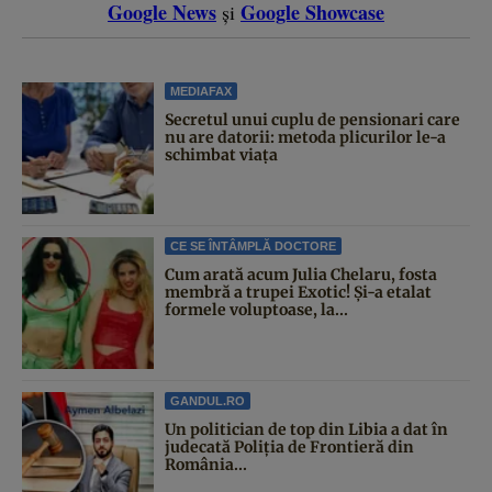
Google News
Google Showcase
și
MEDIAFAX
Secretul unui cuplu de pensionari care
nu are datorii: metoda plicurilor le-a
schimbat viața
CE SE ÎNTÂMPLĂ DOCTORE
Cum arată acum Julia Chelaru, fosta
membră a trupei Exotic! Și-a etalat
formele voluptoase, la...
GANDUL.RO
Un politician de top din Libia a dat în
judecată Poliția de Frontieră din
România...