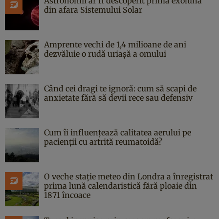
Astronomii ar fi descoperit prima exolună
din afara Sistemului Solar
Amprente vechi de 1,4 milioane de ani
dezvăluie o rudă uriașă a omului
Când cei dragi te ignoră: cum să scapi de
anxietate fără să devii rece sau defensiv
Cum îi influențează calitatea aerului pe
pacienții cu artrită reumatoidă?
O veche stație meteo din Londra a înregistrat
prima lună calendaristică fără ploaie din
1871 încoace