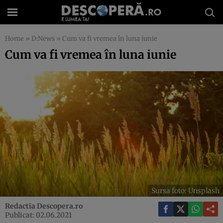
Home
»
D:News
»
Cum va fi vremea în luna iunie
Cum va fi vremea în luna iunie
Sursa foto: Unsplash
Redactia Descopera.ro
Publicat: 02.06.2021