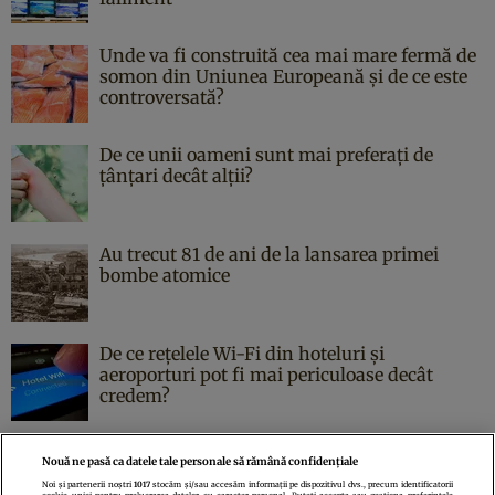
Unde va fi construită cea mai mare fermă de
somon din Uniunea Europeană și de ce este
controversată?
De ce unii oameni sunt mai preferați de
țânțari decât alții?
Au trecut 81 de ani de la lansarea primei
bombe atomice
De ce rețelele Wi-Fi din hoteluri și
aeroporturi pot fi mai periculoase decât
credem?
Nouă ne pasă ca datele tale personale să rămână confidențiale
Noi și partenerii noștri
1017
stocăm și/sau accesăm informații pe dispozitivul dvs., precum identificatorii