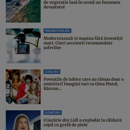
de vegetație lasă în urmă un fenomen
devastator
PROMOTOR.RO
Modernizează-ți mașina fără investiții
mari. Cinci accesorii recomandate
șoferilor
CIAO.RO
Poveştile de iubire care au rămas doar o
amintire! Imagini tari cu Gina Pistol,
Răzvan...
GO4IT.RO
O jucărie din Lidl a explodat la căldură:
copil cu grefă de piele