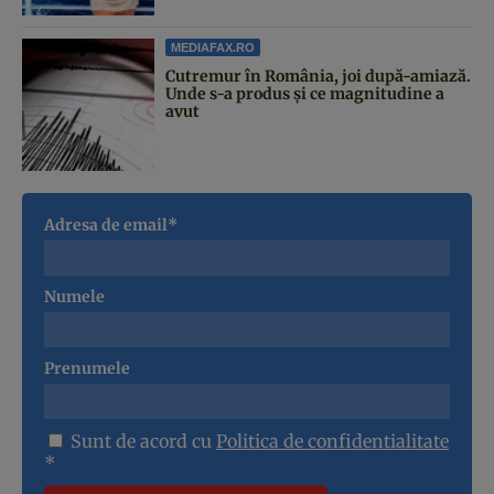
MEDIAFAX.RO
Cutremur în România, joi după-amiază.
Unde s-a produs și ce magnitudine a
avut
Adresa de email*
Numele
Prenumele
Sunt de acord cu
Politica de confidentialitate
*