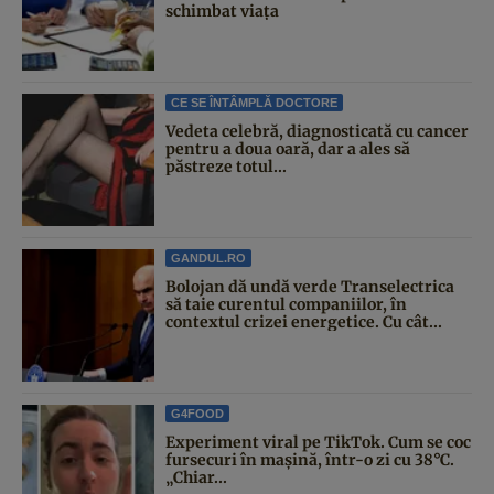
schimbat viața
CE SE ÎNTÂMPLĂ DOCTORE
Vedeta celebră, diagnosticată cu cancer
pentru a doua oară, dar a ales să
păstreze totul...
GANDUL.RO
Bolojan dă undă verde Transelectrica
să taie curentul companiilor, în
contextul crizei energetice. Cu cât...
G4FOOD
Experiment viral pe TikTok. Cum se coc
fursecuri în mașină, într-o zi cu 38°C.
„Chiar...