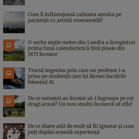
Cum îi influențează calitatea aerului pe
pacienții cu artrită reumatoidă?
O veche stație meteo din Londra a înregistrat
prima lună calendaristică fără ploaie din
1871 încoace
Trucul ingenios prin care un profesor i-a
prins pe studenții care își făceau lucrările
folosind AI
De ce oamenii au încetat să-i îngroape pe cei
dragi acasă? Un nou studiu încearcă să afle!
De ce doare atât de mult să fii ignorat și cum
poți depăși această experiență