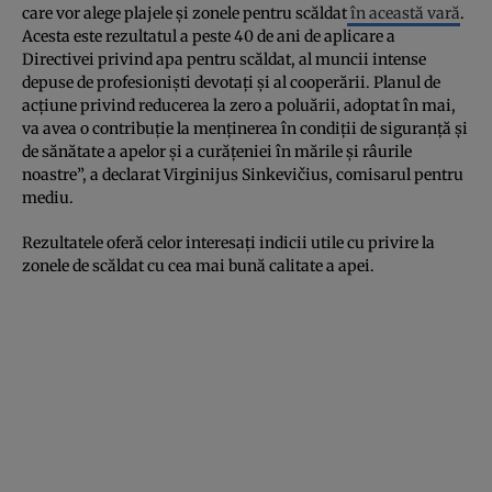
care vor alege plajele și zonele pentru scăldat
în această vară
.
Acesta este rezultatul a peste 40 de ani de aplicare a
Directivei privind apa pentru scăldat, al muncii intense
depuse de profesioniști devotați și al cooperării. Planul de
acțiune privind reducerea la zero a poluării, adoptat în mai,
va avea o contribuție la menținerea în condiții de siguranță și
de sănătate a apelor și a curățeniei în mările și râurile
noastre”, a declarat Virginijus Sinkevičius, comisarul pentru
mediu.
Rezultatele oferă celor interesați indicii utile cu privire la
zonele de scăldat cu cea mai bună calitate a apei.