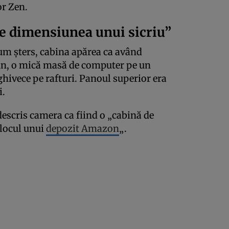
or Zen.
de dimensiunea unui sicriu”
cum șters, cabina apărea ca având
aun, o mică masă de computer pe un
 ghivece pe rafturi. Panoul superior era
i.
descris camera ca fiind o „cabină de
jlocul unui
depozit Amazon
„.