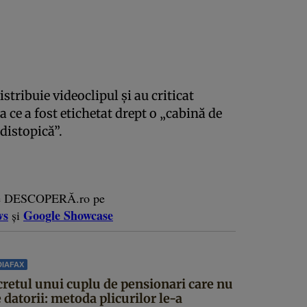
istribuie videoclipul și au criticat
 ce a fost etichetat drept o „cabină de
distopică”.
e DESCOPERĂ.ro pe
ws
Google Showcase
și
IAFAX
cretul unui cuplu de pensionari care nu
 datorii: metoda plicurilor le-a