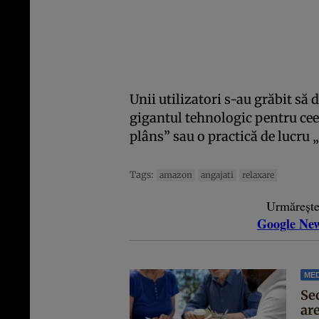
Unii utilizatori s-au grăbit să d
gigantul tehnologic pentru ceea
plâns” sau o practică de lucru „
Tags:
amazon
angajati
relaxare
Urmăreșt
Google Ne
MED
Se
are