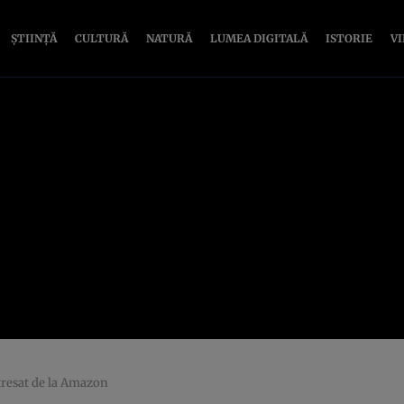
ȘTIINȚĂ
CULTURĂ
NATURĂ
LUMEA DIGITALĂ
ISTORIE
V
tresat de la Amazon