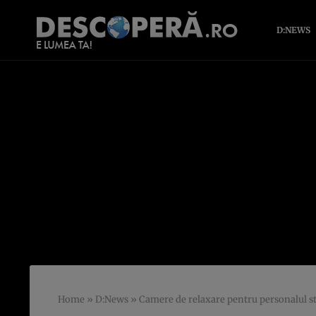
D:NEWS
Home
»
D:News
»
Camere de relaxare pentru personalul s