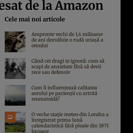
resat de la Amazon
Cele mai noi articole
Amprente vechi de 1,4 milioane
de ani dezvăluie o rudă uriașă a
omului
Când cei dragi te ignoră: cum să
scapi de anxietate fără să devii
rece sau defensiv
Cum îi influențează calitatea
aerului pe pacienții cu artrită
reumatoidă?
O veche stație meteo din Londra a
înregistrat prima lună
calendaristică fără ploaie din 1871
încoace