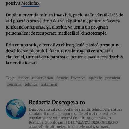
potrivit
Mediafax
.
După intervenția minim invazivă, pacienta în vârstă de 55 de
ani poartă o orteză timp de trei săptămâni, pentru refacerea
tendoanelor reparate și, ulterior, va urma un program
personalizat de recuperare medicală și kinetoterapie.
Prin comparație, alternativa chirurgicală clasică presupune
deschiderea pieptului, fracturarea iatrogenă controlată a
claviculei, urmată de repararea ei pentru a avea acces deschis
la nervii afectați.
Tags:
cancer
cancer la san
femeie
invaziva
operatie
premiera
romania
tehnica
tratament
Redactia Descopera.ro
Descopera.ro este un portal de stiinta, tehnologie, natura
si calatorii care isi propune sa fie cel mai mare site de
popularizare a stiintelor si de cultura generala din
Romania. Sub sloganul E LUMEA TA!, DESCOPERA.RO
aduce zilnic ultimele stiri din cele mai fascinante