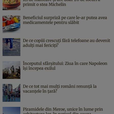
primit o stea Michelin
Beneficiul surpriză pe care le-ar putea avea
medicamentele pentru slăbit
De ce copiii crescuți fără telefoane au devenit
adulți mai fericiți?
Începutul sfârşitului: Ziua în care Napoleon
îşi începea exilul
De ce tot mai mulți români renunță la
vacanțele în țară?
Piramidele din Meroe, unice în lume prin
arhitectura lor, în pericol din cauza