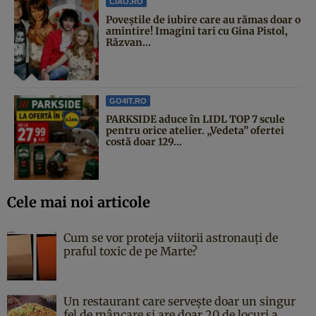
CIAO.RO
Poveştile de iubire care au rămas doar o
amintire! Imagini tari cu Gina Pistol,
Răzvan...
GO4IT.RO
PARKSIDE aduce în LIDL TOP 7 scule
pentru orice atelier. „Vedeta” ofertei
costă doar 129...
Cele mai noi articole
Cum se vor proteja viitorii astronauți de
praful toxic de pe Marte?
Un restaurant care servește doar un singur
fel de mâncare și are doar 20 de locuri a