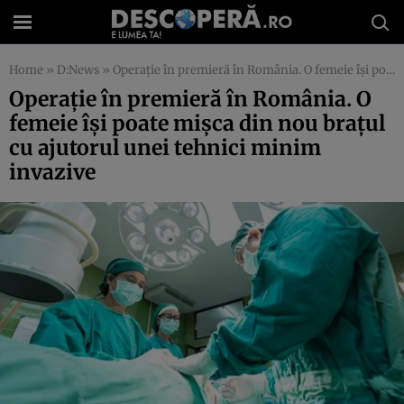
Home
»
D:News
»
Operație în premieră în România. O femeie își poate mișca din nou brațul cu ajutorul unei tehnici minim invazive
Operație în premieră în România. O
femeie își poate mișca din nou brațul
cu ajutorul unei tehnici minim
invazive