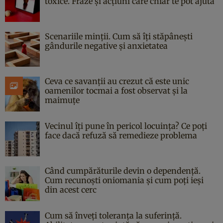
toxice. Fraze și acțiuni care chiar te pot ajuta
Scenariile minții. Cum să îți stăpânești
gândurile negative și anxietatea
Ceva ce savanții au crezut că este unic
oamenilor tocmai a fost observat și la
maimuțe
Vecinul îți pune în pericol locuința? Ce poți
face dacă refuză să remedieze problema
Când cumpărăturile devin o dependență.
Cum recunoști oniomania și cum poți ieși
din acest cerc
Cum să înveți toleranța la suferință.