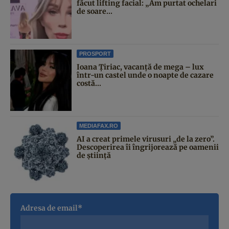
făcut lifting facial: „Am purtat ochelari
de soare...
PROSPORT
Ioana Țiriac, vacanță de mega – lux
într-un castel unde o noapte de cazare
costă...
MEDIAFAX.RO
AI a creat primele virusuri „de la zero”.
Descoperirea îi îngrijorează pe oamenii
de știință
Adresa de email*