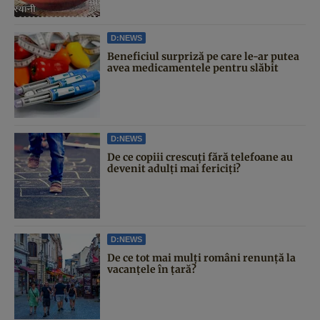
D:NEWS
Beneficiul surpriză pe care le-ar putea
avea medicamentele pentru slăbit
D:NEWS
De ce copiii crescuți fără telefoane au
devenit adulți mai fericiți?
D:NEWS
De ce tot mai mulți români renunță la
vacanțele în țară?