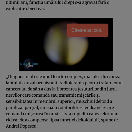
ultimii ani, funcția umărului drept s-a agravat fără o
explicație obiectivă.
Citește articolul
„Diagnosticul este unul foarte complex, mai ales din cauza
lanțului cauzal neobișnuit: radioterapia pentru tratamentul
cancerului de sân a dus la fibrozarea țesuturilor din jurul
nervilor care comandă sau transmit mișcările și
sensibilitatea în membrul superior, mușchiul deltoid a
paralizat parțial, iar coafa rotatorilor – tendoanele care
comanda mișcarea în umăr – s-a rupt din cauza efortului
ridicat de a compensa lipsa funcției deltoidului”, spune dr.
Andrei Popescu.