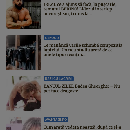
IREAL ce a ajuns să facă, la pușcărie,
temutul BEBINO! Liderul interlop
bucureștean, trimis la...
G4FOOD
Ce mănâncă vacile schimbă compoziția
laptelui. Un nou studiu arată de ce
unele tipuri conțin...
RAZI CU LACRIMI
BANCUL ZILEI. Badea Gheorghe: – Nu
pot face dragoste!
AVANTAJE.RO
Cum arată vedeta noastră, după ce și-a