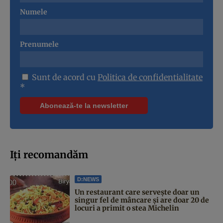
Numele
Prenumele
Sunt de acord cu
Politica de confidentialitate
*
Iți recomandăm
D:NEWS
Un restaurant care servește doar un
singur fel de mâncare și are doar 20 de
locuri a primit o stea Michelin