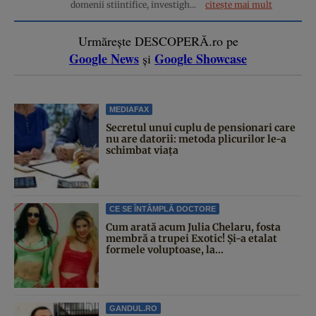
domenii stiintifice, investigh...
citește mai mult
Urmărește DESCOPERĂ.ro pe
Google News
Google Showcase
și
MEDIAFAX
Secretul unui cuplu de pensionari care
nu are datorii: metoda plicurilor le-a
schimbat viața
CE SE ÎNTÂMPLĂ DOCTORE
Cum arată acum Julia Chelaru, fosta
membră a trupei Exotic! Și-a etalat
formele voluptoase, la...
GANDUL.RO